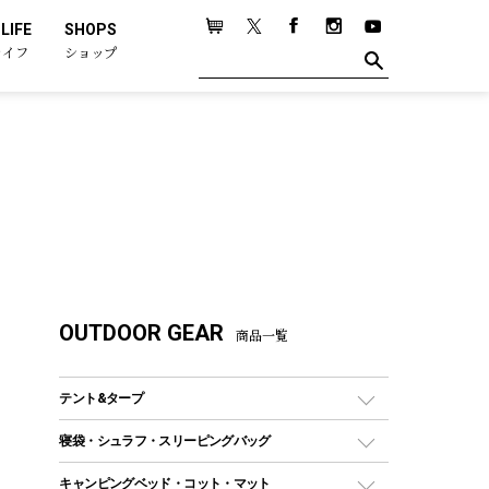
LIFE
SHOPS
ライフ
ショップ
OUTDOOR GEAR
商品一覧
テント&タープ
テント
寝袋・シュラフ・スリーピングバッグ
ドームテント
レクタングラー型（封筒型）シュラフ
キャンピングベッド・コット・マット