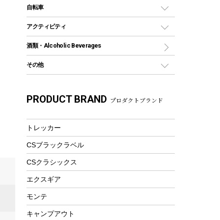
デイパック、ウェストバッグ
ディズニーボトル
ポール
クッキングツール
インフレータブル
自転車
焚き火台&ストーブ
保冷剤
リュック、バックパック
グランドシート
トング
カヌー
火起こし
折りたたみ自転車
アクティビティ
トートバッグ、サコッシュ
ガイドロープ
ナイフ
カヤック
火消し
スポーツサイクル
マリン
酒類・Alcoholic Beverages
ショッピングキャリー
ツール
食器類
SUP
バーベキューツール
シティサイクル
スーツケース
ボディボード
その他
カトラリー
パドル
焚き火アクセサリー
子供向け自転車
その他アウトドア雑貨
ラッシュガード
ガーデニング
タンブラー
フローティングベスト
スモーカー、燻製器
自転車部品
ビーチサンダル
カラビナ
PRODUCT BRAND
湯たんぽ
マグカップ、カップ
プロダクトブランド
ヘルメット
燃料・着火剤・炭
テント
自転車用アクセサリー
レイン
防災用品
ステンレスボトル
エアーポンプ
パラソル
スプレー関係
自転車ウェア
トレッカー
フードボトル
フローティングベスト
アクセサリー
ツール、他
CSブラックラベル
ヘルメット
コーヒー&ミル
エアーポンプ
CSクラシックス
トレー
ビーチテント
ランチョンマット
エクスギア
ウィンター
ランチボックス
モンテ
スノーシュー
ピクニックセット
キャンプアウト
防寒ウェア