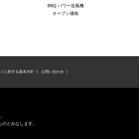
ク
BBQ パワー送風機
ウッドグリッ
オープン価格
ントに対する基本方針
お問い合わせ
す。
ものとみなします。