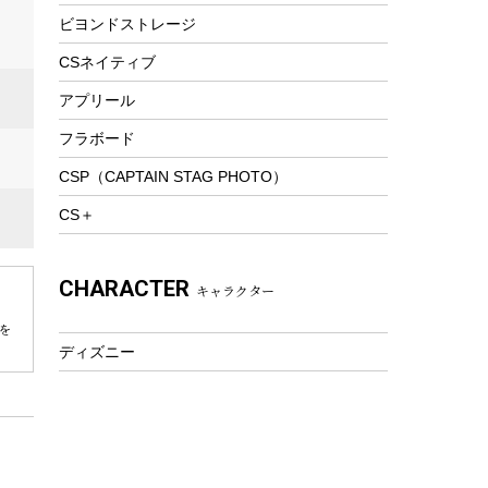
ビヨンドストレージ
ツール&アクセサリー
トレッキング
CSネイティブ
トレッキングステッキ
アプリール
トレッキングアクセサリー
フラボード
プレイグッズ
CSP（CAPTAIN STAG PHOTO）
ウェルネス
CS＋
アクセサリー
ウェア、タオル
CHARACTER
キャラクター
フィットネス
ウェア
を
ディズニー
アクセサリー