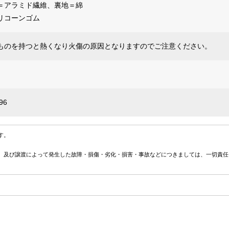
＝アラミド繊維、裏地＝綿
リコーンゴム
ものを持つと熱くなり火傷の原因となりますのでご注意ください。
96
す。
、及び譲渡によって発生した故障・損傷・劣化・損害・事故などにつきましては、一切責任