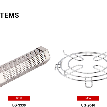
ITEMS
NEW
NEW
UG-3336
UG-2046