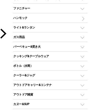
ツールームテント
マミー型（人形型）シュラフ
キャンピングベッド・コット
ファニチャー
ワンポールテント
インナーシュラフ
マット
アウトドアテーブル
ハンモック
シェルターテント
インフレータブルマット
ワンタッチテント
アウトドアチェア
ライト&ランタン
ピロー
ソロテント
レジャーシート
LEDランタン
ガス用品
ロッジ型・オリジナルテント
ファニチャーアクセサリー
ガスランタン
ガスバーナー
タープ
バーベキュー&焚き火
オイルランタン
ガスコンロ
ヘキサタープ
バーベキューコンロ、グリル
クッキング&テーブルウェア
ランタンスタンド
スクエアタープ（レクタタープ）
ガス缶
スタンダードタイプグリル
ダッチオーブン
ボトル（水筒）
LEDライト
メッシュタープ
ガスランタン
焚き火台タイプ（ロースタイル）グリル
スキレット
ステンレスボトル
クーラー&ジャグ
自立式タープ
ヘッドライト
ガストーチ、ライター
卓上タイプグリル
ホットサンドメーカー
シェルター（スクリーンタープ）
スクリュータイプ
キャンドル
クーラーボックス
アウトドアキャリー&コンテナ
パーティータイプグリル
クッカー、コッヘル
パラソル
コップ付きタイプ
多用途タイプグリル
クーラーバッグ
アウトドアキャリー
アウトドア雑貨
クッカーセット
テントアクセサリー
ワンタッチタイプ
ソロキャンプ用グリル
ウォータージャグ
コンテナ
バックパック&バッグ
カヌー&SUP
プラスチックボトル
シェラカップ
ペグ
鉄板、アミ
ウォーターボトル