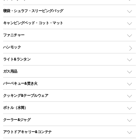
テント
寝袋・シュラフ・スリーピングバッグ
ドームテント
レクタングラー型（封筒型）シュラフ
キャンピングベッド・コット・マット
ツールームテント
マミー型（人形型）シュラフ
キャンピングベッド・コット
ファニチャー
ワンポールテント
インナーシュラフ
マット
アウトドアテーブル
ハンモック
シェルターテント
インフレータブルマット
ワンタッチテント
アウトドアチェア
ライト&ランタン
ピロー
ソロテント
レジャーシート
LEDランタン
ガス用品
ロッジ型・オリジナルテント
ファニチャーアクセサリー
ガスランタン
ガスバーナー
タープ
バーベキュー&焚き火
オイルランタン
ガスコンロ
ヘキサタープ
バーベキューコンロ、グリル
クッキング&テーブルウェア
ランタンスタンド
スクエアタープ（レクタタープ）
ガス缶
スタンダードタイプグリル
ダッチオーブン
ボトル（水筒）
LEDライト
メッシュタープ
ガスランタン
焚き火台タイプ（ロースタイル）グリル
スキレット
ステンレスボトル
クーラー&ジャグ
自立式タープ
ヘッドライト
ガストーチ、ライター
卓上タイプグリル
ホットサンドメーカー
シェルター（スクリーンタープ）
スクリュータイプ
キャンドル
クーラーボックス
アウトドアキャリー&コンテナ
パーティータイプグリル
クッカー、コッヘル
パラソル
コップ付きタイプ