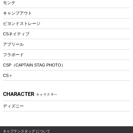
モンテ
ウィンター
ランチボックス
キャンプアウト
スノーシュー
ピクニックセット
防寒ウェア
ビヨンドストレージ
ツール&アクセサリー
CSネイティブ
トレッキング
アプリール
トレッキングステッキ
フラボード
トレッキングアクセサリー
CSP（CAPTAIN STAG PHOTO）
プレイグッズ
CS＋
ウェルネス
アクセサリー
CHARACTER
キャラクター
ウェア、タオル
フィットネス
ディズニー
ウェア
アクセサリー
キャプテンスタッグ について