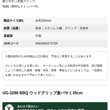
握りやすい木製グリップ。
収納に便利なストッパー付。
製品サイズ(約)
全長350mm
材質（品質）
本体：ステンレス鋼、グリップ：天然木
原産国
中国
JANコード
4560464275704
※製品改良のため外観および仕様は、予告なく変更することがあります。
※レンタル等による貸し出し、オークション等による転売や中古販売、及び譲渡
によって発生した故障・損傷・劣化・損害・事故などにつきましては、一切責任
を負いかねますので予めご了承ください。
UG-3286 BBQ ウッドグリップ炭バサミ35cm
あわせて読みたい