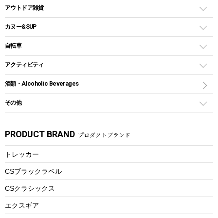
多用途タイプグリル
クーラーバッグ
アウトドアキャリー
アウトドア雑貨
クッカーセット
テントアクセサリー
ワンタッチタイプ
ソロキャンプ用グリル
ウォータージャグ
コンテナ
バックパック&バッグ
カヌー&SUP
プラスチックボトル
シェラカップ
ペグ
鉄板、アミ
ウォーターボトル
デイパック、ウェストバッグ
ディズニーボトル
ポール
クッキングツール
インフレータブル
自転車
焚き火台&ストーブ
保冷剤
リュック、バックパック
グランドシート
トング
カヌー
火起こし
折りたたみ自転車
アクティビティ
トートバッグ、サコッシュ
ガイドロープ
ナイフ
カヤック
火消し
スポーツサイクル
マリン
酒類・Alcoholic Beverages
ショッピングキャリー
ツール
食器類
SUP
バーベキューツール
シティサイクル
スーツケース
ボディボード
その他
カトラリー
パドル
焚き火アクセサリー
子供向け自転車
その他アウトドア雑貨
ラッシュガード
ガーデニング
タンブラー
フローティングベスト
スモーカー、燻製器
自転車部品
ビーチサンダル
カラビナ
PRODUCT BRAND
プロダクトブランド
湯たんぽ
マグカップ、カップ
ヘルメット
燃料・着火剤・炭
テント
自転車用アクセサリー
レイン
防災用品
ステンレスボトル
エアーポンプ
トレッカー
パラソル
スプレー関係
自転車ウェア
フードボトル
フローティングベスト
アクセサリー
ツール、他
CSブラックラベル
ヘルメット
コーヒー&ミル
CSクラシックス
エアーポンプ
トレー
エクスギア
ビーチテント
ランチョンマット