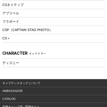
ツール&アクセサリー
CSネイティブ
トレッキング
アプリール
トレッキングステッキ
フラボード
トレッキングアクセサリー
CSP（CAPTAIN STAG PHOTO）
プレイグッズ
CS＋
ウェルネス
アクセサリー
CHARACTER
キャラクター
ウェア、タオル
フィットネス
ディズニー
ウェア
アクセサリー
キャプテンスタッグ について
AMBASSADOR
CATALOG
提携キャンプ場・関連サイト