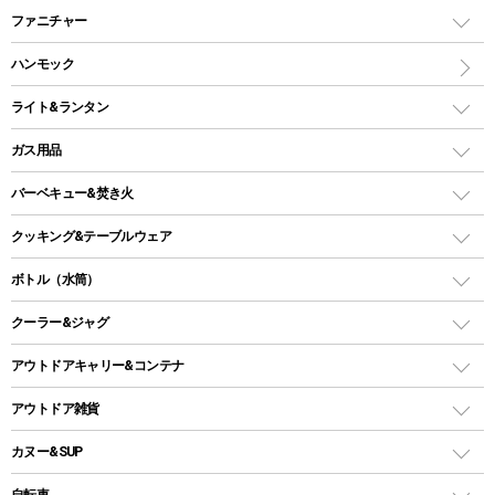
マミー型（人形型）シュラフ
キャンピングベッド・コット
ファニチャー
ワンポールテント
インナーシュラフ
マット
アウトドアテーブル
ハンモック
シェルターテント
インフレータブルマット
ワンタッチテント
アウトドアチェア
ライト&ランタン
ピロー
ソロテント
レジャーシート
LEDランタン
ガス用品
ロッジ型・オリジナルテント
ファニチャーアクセサリー
ガスランタン
ガスバーナー
タープ
バーベキュー&焚き火
オイルランタン
ガスコンロ
ヘキサタープ
バーベキューコンロ、グリル
クッキング&テーブルウェア
ランタンスタンド
スクエアタープ（レクタタープ）
ガス缶
スタンダードタイプグリル
ダッチオーブン
ボトル（水筒）
LEDライト
メッシュタープ
ガスランタン
焚き火台タイプ（ロースタイル）グリル
スキレット
ステンレスボトル
クーラー&ジャグ
自立式タープ
ヘッドライト
ガストーチ、ライター
卓上タイプグリル
ホットサンドメーカー
シェルター（スクリーンタープ）
スクリュータイプ
キャンドル
クーラーボックス
アウトドアキャリー&コンテナ
パーティータイプグリル
クッカー、コッヘル
パラソル
コップ付きタイプ
多用途タイプグリル
クーラーバッグ
アウトドアキャリー
アウトドア雑貨
クッカーセット
テントアクセサリー
ワンタッチタイプ
ソロキャンプ用グリル
ウォータージャグ
コンテナ
バックパック&バッグ
カヌー&SUP
プラスチックボトル
シェラカップ
ペグ
鉄板、アミ
ウォーターボトル
デイパック、ウェストバッグ
ディズニーボトル
ポール
クッキングツール
インフレータブル
自転車