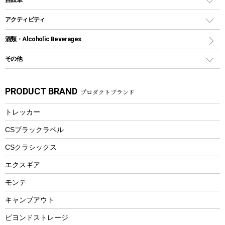
焚き火台&ストーブ
保冷剤
リュック、バックパック
グランドシート
トング
カヌー
火起こし
折りたたみ自転車
アクティビティ
トートバッグ、サコッシュ
ガイドロープ
ナイフ
カヤック
火消し
スポーツサイクル
マリン
酒類・Alcoholic Beverages
ショッピングキャリー
ツール
食器類
SUP
バーベキューツール
シティサイクル
スーツケース
ボディボード
その他
カトラリー
パドル
焚き火アクセサリー
子供向け自転車
その他アウトドア雑貨
ラッシュガード
ガーデニング
タンブラー
フローティングベスト
スモーカー、燻製器
自転車部品
ビーチサンダル
カラビナ
PRODUCT BRAND
プロダクトブランド
湯たんぽ
マグカップ、カップ
ヘルメット
燃料・着火剤・炭
テント
自転車用アクセサリー
レイン
防災用品
ステンレスボトル
エアーポンプ
トレッカー
パラソル
スプレー関係
自転車ウェア
フードボトル
フローティングベスト
アクセサリー
ツール、他
CSブラックラベル
ヘルメット
コーヒー&ミル
CSクラシックス
エアーポンプ
トレー
エクスギア
ビーチテント
ランチョンマット
モンテ
ウィンター
ランチボックス
キャンプアウト
スノーシュー
ピクニックセット
防寒ウェア
ビヨンドストレージ