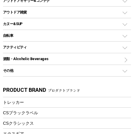
アウトドアキャリー&コンテナ
クッカー、コッヘル
パラソル
コップ付きタイプ
多用途タイプグリル
クーラーバッグ
アウトドアキャリー
アウトドア雑貨
クッカーセット
テントアクセサリー
ワンタッチタイプ
ソロキャンプ用グリル
ウォータージャグ
コンテナ
バックパック&バッグ
カヌー&SUP
プラスチックボトル
シェラカップ
ペグ
鉄板、アミ
ウォーターボトル
デイパック、ウェストバッグ
ディズニーボトル
ポール
クッキングツール
インフレータブル
自転車
焚き火台&ストーブ
保冷剤
リュック、バックパック
グランドシート
トング
カヌー
火起こし
折りたたみ自転車
アクティビティ
トートバッグ、サコッシュ
ガイドロープ
ナイフ
カヤック
火消し
スポーツサイクル
マリン
酒類・Alcoholic Beverages
ショッピングキャリー
ツール
食器類
SUP
バーベキューツール
シティサイクル
スーツケース
ボディボード
その他
カトラリー
パドル
焚き火アクセサリー
子供向け自転車
その他アウトドア雑貨
ラッシュガード
ガーデニング
タンブラー
フローティングベスト
スモーカー、燻製器
自転車部品
ビーチサンダル
カラビナ
PRODUCT BRAND
プロダクトブランド
湯たんぽ
マグカップ、カップ
ヘルメット
燃料・着火剤・炭
テント
自転車用アクセサリー
レイン
防災用品
ステンレスボトル
エアーポンプ
トレッカー
パラソル
スプレー関係
自転車ウェア
フードボトル
フローティングベスト
アクセサリー
ツール、他
CSブラックラベル
ヘルメット
コーヒー&ミル
CSクラシックス
エアーポンプ
トレー
エクスギア