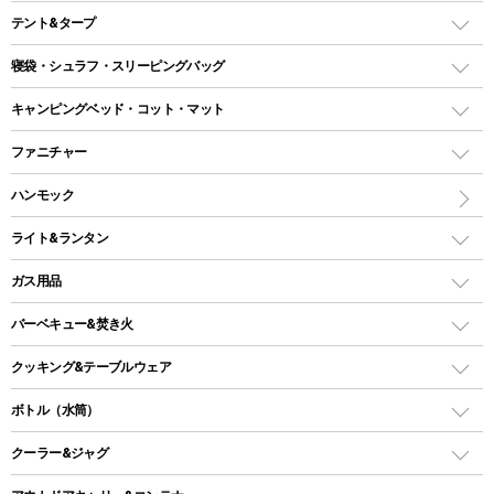
テント&タープ
テント
寝袋・シュラフ・スリーピングバッグ
ドームテント
レクタングラー型（封筒型）シュラフ
キャンピングベッド・コット・マット
ツールームテント
マミー型（人形型）シュラフ
キャンピングベッド・コット
ファニチャー
ワンポールテント
インナーシュラフ
マット
アウトドアテーブル
ハンモック
シェルターテント
インフレータブルマット
ワンタッチテント
アウトドアチェア
ライト&ランタン
ピロー
ソロテント
レジャーシート
LEDランタン
ガス用品
ロッジ型・オリジナルテント
ファニチャーアクセサリー
ガスランタン
ガスバーナー
タープ
バーベキュー&焚き火
オイルランタン
ガスコンロ
ヘキサタープ
バーベキューコンロ、グリル
クッキング&テーブルウェア
ランタンスタンド
スクエアタープ（レクタタープ）
ガス缶
スタンダードタイプグリル
ダッチオーブン
ボトル（水筒）
LEDライト
メッシュタープ
ガスランタン
焚き火台タイプ（ロースタイル）グリル
スキレット
ステンレスボトル
クーラー&ジャグ
自立式タープ
ヘッドライト
ガストーチ、ライター
卓上タイプグリル
ホットサンドメーカー
シェルター（スクリーンタープ）
スクリュータイプ
キャンドル
クーラーボックス
パーティータイプグリル