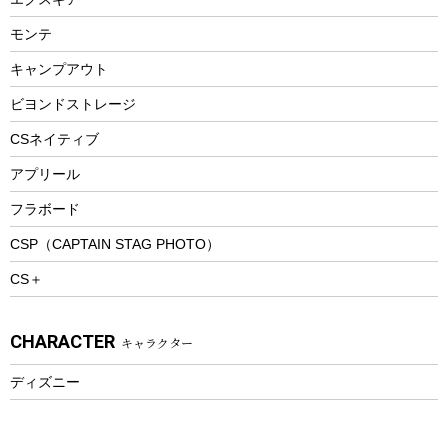
ビーチテント
ランチョンマット
モンテ
ウィンター
ランチボックス
キャンプアウト
スノーシュー
ピクニックセット
防寒ウェア
ビヨンドストレージ
ツール&アクセサリー
CSネイティブ
トレッキング
アプリール
トレッキングステッキ
フラボード
トレッキングアクセサリー
CSP（CAPTAIN STAG PHOTO）
プレイグッズ
CS＋
ウェルネス
アクセサリー
CHARACTER
キャラクター
ウェア、タオル
フィットネス
ディズニー
ウェア
アクセサリー