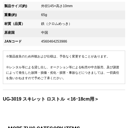
製品サイズ(約)
外径145×高さ10mm
重量(約)
65g
材質（品質）
鉄（クロムめっき）
原産国
中国
JANコード
4560464253986
※製品改良のため外観および仕様は、予告なく変更することがあります。
※レンタル等による貸し出し、オークション等による転売や中古販売、及び譲渡
によって発生した故障・損傷・劣化・損害・事故などにつきましては、一切責任
を負いかねますので予めご了承ください。
UG-3019 スキレット ロストル ＜16･18cm用＞