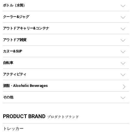
ガス缶
スタンダードタイプグリル
ダッチオーブン
ボトル（水筒）
LEDライト
メッシュタープ
ガスランタン
焚き火台タイプ（ロースタイル）グリル
スキレット
ステンレスボトル
クーラー&ジャグ
自立式タープ
ヘッドライト
ガストーチ、ライター
卓上タイプグリル
ホットサンドメーカー
シェルター（スクリーンタープ）
スクリュータイプ
キャンドル
クーラーボックス
アウトドアキャリー&コンテナ
パーティータイプグリル
クッカー、コッヘル
パラソル
コップ付きタイプ
多用途タイプグリル
クーラーバッグ
アウトドアキャリー
アウトドア雑貨
クッカーセット
テントアクセサリー
ワンタッチタイプ
ソロキャンプ用グリル
ウォータージャグ
コンテナ
バックパック&バッグ
カヌー&SUP
プラスチックボトル
シェラカップ
ペグ
鉄板、アミ
ウォーターボトル
デイパック、ウェストバッグ
ディズニーボトル
ポール
クッキングツール
インフレータブル
自転車
焚き火台&ストーブ
保冷剤
リュック、バックパック
グランドシート
トング
カヌー
火起こし
折りたたみ自転車
アクティビティ
トートバッグ、サコッシュ
ガイドロープ
ナイフ
カヤック
火消し
スポーツサイクル
マリン
酒類・Alcoholic Beverages
ショッピングキャリー
ツール
食器類
SUP
バーベキューツール
シティサイクル
スーツケース
ボディボード
その他
カトラリー
パドル
焚き火アクセサリー
子供向け自転車
その他アウトドア雑貨
ラッシュガード
ガーデニング
タンブラー
フローティングベスト
スモーカー、燻製器
自転車部品
ビーチサンダル
カラビナ
PRODUCT BRAND
プロダクトブランド
湯たんぽ
マグカップ、カップ
ヘルメット
燃料・着火剤・炭
テント
自転車用アクセサリー
レイン
防災用品
ステンレスボトル
エアーポンプ
トレッカー
パラソル
スプレー関係
自転車ウェア