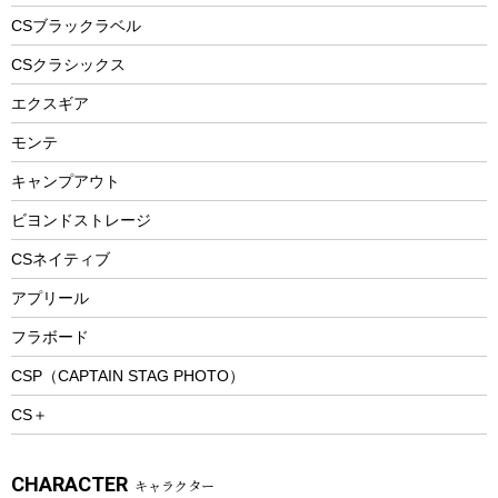
フードボトル
フローティングベスト
アクセサリー
ツール、他
CSブラックラベル
ヘルメット
コーヒー&ミル
CSクラシックス
エアーポンプ
トレー
エクスギア
ビーチテント
ランチョンマット
モンテ
ウィンター
ランチボックス
キャンプアウト
スノーシュー
ピクニックセット
防寒ウェア
ビヨンドストレージ
ツール&アクセサリー
CSネイティブ
トレッキング
アプリール
トレッキングステッキ
フラボード
トレッキングアクセサリー
CSP（CAPTAIN STAG PHOTO）
プレイグッズ
CS＋
ウェルネス
アクセサリー
CHARACTER
キャラクター
ウェア、タオル