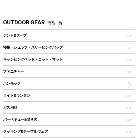
OUTDOOR GEAR
商品一覧
テント&タープ
テント
寝袋・シュラフ・スリーピングバッグ
ドームテント
レクタングラー型（封筒型）シュラフ
キャンピングベッド・コット・マット
ツールームテント
マミー型（人形型）シュラフ
キャンピングベッド・コット
ファニチャー
ワンポールテント
インナーシュラフ
マット
アウトドアテーブル
ハンモック
シェルターテント
インフレータブルマット
ワンタッチテント
アウトドアチェア
ライト&ランタン
ピロー
ソロテント
レジャーシート
LEDランタン
ガス用品
ロッジ型・オリジナルテント
ファニチャーアクセサリー
ガスランタン
ガスバーナー
タープ
バーベキュー&焚き火
オイルランタン
ガスコンロ
ヘキサタープ
バーベキューコンロ、グリル
クッキング&テーブルウェア
ランタンスタンド
スクエアタープ（レクタタープ）