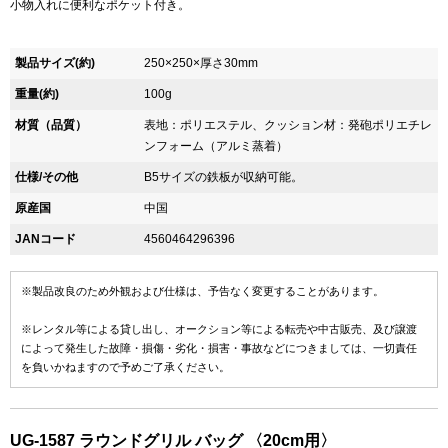
小物入れに便利なポケット付き。
製品サイズ(約)
250×250×厚さ30mm
重量(約)
100g
材質（品質）
表地：ポリエステル、クッション材：発砲ポリエチレ
ンフォーム（アルミ蒸着）
仕様/その他
B5サイズの鉄板が収納可能。
原産国
中国
JANコード
4560464296396
※製品改良のため外観および仕様は、予告なく変更することがあります。
※レンタル等による貸し出し、オークション等による転売や中古販売、及び譲渡
によって発生した故障・損傷・劣化・損害・事故などにつきましては、一切責任
を負いかねますので予めご了承ください。
UG-1587 ラウンドグリル バッグ 〈20cm用〉