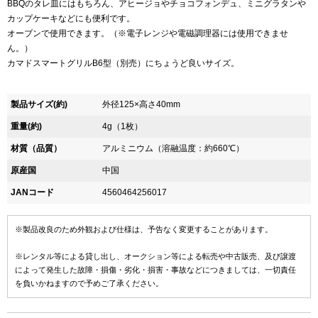
BBQのタレ皿にはもちろん、アヒージョやチョコフォンデュ、ミニグラタンや
カップケーキなどにも便利です。
オーブンで使用できます。（※電子レンジや電磁調理器には使用できませ
ん。）
カマドスマートグリルB6型（別売）にちょうど良いサイズ。
製品サイズ(約)
外径125×高さ40mm
重量(約)
4g（1枚）
材質（品質）
アルミニウム（溶融温度：約660℃）
原産国
中国
JANコード
4560464256017
※製品改良のため外観および仕様は、予告なく変更することがあります。
※レンタル等による貸し出し、オークション等による転売や中古販売、及び譲渡
によって発生した故障・損傷・劣化・損害・事故などにつきましては、一切責任
を負いかねますので予めご了承ください。