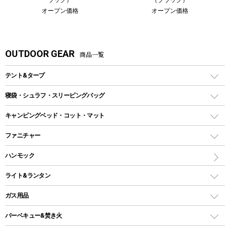
オープン価格
オープン価格
OUTDOOR GEAR
商品一覧
テント&タープ
テント
寝袋・シュラフ・スリーピングバッグ
ドームテント
レクタングラー型（封筒型）シュラフ
キャンピングベッド・コット・マット
ツールームテント
マミー型（人形型）シュラフ
キャンピングベッド・コット
ファニチャー
ワンポールテント
インナーシュラフ
マット
アウトドアテーブル
ハンモック
シェルターテント
インフレータブルマット
ワンタッチテント
アウトドアチェア
ライト&ランタン
ピロー
ソロテント
レジャーシート
LEDランタン
ガス用品
ロッジ型・オリジナルテント
ファニチャーアクセサリー
ガスランタン
ガスバーナー
タープ
バーベキュー&焚き火
オイルランタン