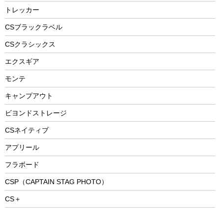
防災用品
ステンレスボトル
エアーポンプ
トレッカー
パラソル
スプレー関係
自転車ウェア
フードボトル
フローティングベスト
アクセサリー
ツール、他
CSブラックラベル
ヘルメット
コーヒー&ミル
CSクラシックス
エアーポンプ
トレー
エクスギア
ビーチテント
ランチョンマット
モンテ
ウィンター
ランチボックス
キャンプアウト
スノーシュー
ピクニックセット
防寒ウェア
ビヨンドストレージ
ツール&アクセサリー
CSネイティブ
トレッキング
アプリール
トレッキングステッキ
フラボード
トレッキングアクセサリー
CSP（CAPTAIN STAG PHOTO）
プレイグッズ
CS＋
ウェルネス
アクセサリー