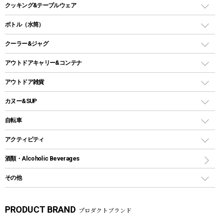
ガスコンロ
ヘキサタープ
バーベキューコンロ、グリル
クッキング&テーブルウェア
ランタンスタンド
スクエアタープ（レクタタープ）
ガス缶
スタンダードタイプグリル
ダッチオーブン
ボトル（水筒）
LEDライト
メッシュタープ
ガスランタン
焚き火台タイプ（ロースタイル）グリル
スキレット
ステンレスボトル
クーラー&ジャグ
自立式タープ
ヘッドライト
ガストーチ、ライター
卓上タイプグリル
ホットサンドメーカー
シェルター（スクリーンタープ）
スクリュータイプ
キャンドル
クーラーボックス
アウトドアキャリー&コンテナ
パーティータイプグリル
クッカー、コッヘル
パラソル
コップ付きタイプ
多用途タイプグリル
クーラーバッグ
アウトドアキャリー
アウトドア雑貨
クッカーセット
テントアクセサリー
ワンタッチタイプ
ソロキャンプ用グリル
ウォータージャグ
コンテナ
バックパック&バッグ
カヌー&SUP
プラスチックボトル
シェラカップ
ペグ
鉄板、アミ
ウォーターボトル
デイパック、ウェストバッグ
ディズニーボトル
ポール
クッキングツール
インフレータブル
自転車
焚き火台&ストーブ
保冷剤
リュック、バックパック
グランドシート
トング
カヌー
火起こし
折りたたみ自転車
アクティビティ
トートバッグ、サコッシュ
ガイドロープ
ナイフ
カヤック
火消し
スポーツサイクル
マリン
酒類・Alcoholic Beverages
ショッピングキャリー
ツール
食器類
SUP
バーベキューツール
シティサイクル
スーツケース
ボディボード
その他
カトラリー
パドル
焚き火アクセサリー
子供向け自転車
その他アウトドア雑貨
ラッシュガード
ガーデニング
タンブラー
フローティングベスト
スモーカー、燻製器
自転車部品
ビーチサンダル
カラビナ
PRODUCT BRAND
プロダクトブランド
湯たんぽ
マグカップ、カップ
ヘルメット
燃料・着火剤・炭
テント
自転車用アクセサリー
レイン