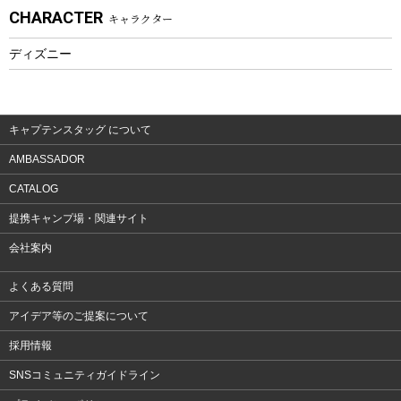
CHARACTER
キャラクター
ウェア、タオル
フィットネス
ディズニー
ウェア
アクセサリー
キャプテンスタッグ について
AMBASSADOR
CATALOG
提携キャンプ場・関連サイト
会社案内
よくある質問
アイデア等のご提案について
採用情報
SNSコミュニティガイドライン