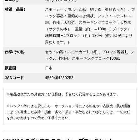
材質（品質）
スモーカー：段ボール紙、網：鉄（亜鉛めっき）、ブ
ロック容器：亜鉛めっき鋼板、フック：ステンレス
鋼、竹棒：天然竹、スモーキングブロック：天然木
（サクラの木）・重量（約）＝100g（1ブロック）・
燻煙時間＝1ブロック（約）130分（使用状況により
異なります。）
仕様/その他
セット内容：スモーカー1、網1、ブロック容器1、フ
ック5、竹棒4、スモーキングブロック100g1
原産国
日本
JANコード
4560464230253
※製品改良のため外観および仕様は、予告なく変更することがあります。
※レンタル等による貸し出し、オークション等による転売や中古販売、及び譲渡
によって発生した故障・損傷・劣化・損害・事故などにつきましては、一切責任
を負いかねますので予めご了承ください。