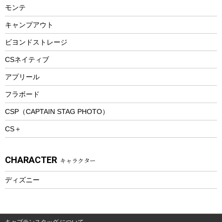
モンテ
ウィンター
ランチボックス
キャンプアウト
スノーシュー
ピクニックセット
防寒ウェア
ビヨンドストレージ
ツール&アクセサリー
CSネイティブ
トレッキング
アプリール
トレッキングステッキ
フラボード
トレッキングアクセサリー
CSP（CAPTAIN STAG PHOTO）
プレイグッズ
CS＋
ウェルネス
アクセサリー
CHARACTER
キャラクター
ウェア、タオル
フィットネス
ディズニー
ウェア
アクセサリー