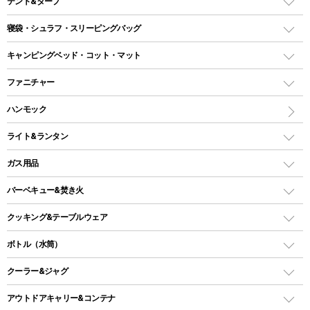
テント&タープ
テント
寝袋・シュラフ・スリーピングバッグ
ドームテント
レクタングラー型（封筒型）シュラフ
キャンピングベッド・コット・マット
ツールームテント
マミー型（人形型）シュラフ
キャンピングベッド・コット
ファニチャー
ワンポールテント
インナーシュラフ
マット
アウトドアテーブル
ハンモック
シェルターテント
インフレータブルマット
ワンタッチテント
アウトドアチェア
ライト&ランタン
ピロー
ソロテント
レジャーシート
LEDランタン
ガス用品
ロッジ型・オリジナルテント
ファニチャーアクセサリー
ガスランタン
ガスバーナー
タープ
バーベキュー&焚き火
オイルランタン
ガスコンロ
ヘキサタープ
バーベキューコンロ、グリル
クッキング&テーブルウェア
ランタンスタンド
スクエアタープ（レクタタープ）
ガス缶
スタンダードタイプグリル
ダッチオーブン
ボトル（水筒）
LEDライト
メッシュタープ
ガスランタン
焚き火台タイプ（ロースタイル）グリル
スキレット
ステンレスボトル
クーラー&ジャグ
自立式タープ
ヘッドライト
ガストーチ、ライター
卓上タイプグリル
ホットサンドメーカー
シェルター（スクリーンタープ）
スクリュータイプ
キャンドル
クーラーボックス
アウトドアキャリー&コンテナ
パーティータイプグリル
クッカー、コッヘル