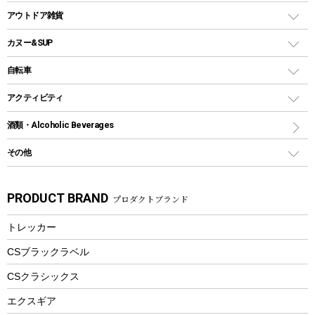
パラソル
コップ付きタイプ
多用途タイプグリル
クーラーバッグ
アウトドアキャリー
アウトドア雑貨
クッカーセット
テントアクセサリー
ワンタッチタイプ
ソロキャンプ用グリル
ウォータージャグ
コンテナ
バックパック&バッグ
カヌー&SUP
プラスチックボトル
シェラカップ
ペグ
鉄板、アミ
ウォーターボトル
デイパック、ウェストバッグ
ディズニーボトル
ポール
クッキングツール
インフレータブル
自転車
焚き火台&ストーブ
保冷剤
リュック、バックパック
グランドシート
トング
カヌー
火起こし
折りたたみ自転車
アクティビティ
トートバッグ、サコッシュ
ガイドロープ
ナイフ
カヤック
火消し
スポーツサイクル
マリン
酒類・Alcoholic Beverages
ショッピングキャリー
ツール
食器類
SUP
バーベキューツール
シティサイクル
スーツケース
ボディボード
その他
カトラリー
パドル
焚き火アクセサリー
子供向け自転車
その他アウトドア雑貨
ラッシュガード
ガーデニング
タンブラー
フローティングベスト
スモーカー、燻製器
自転車部品
ビーチサンダル
カラビナ
PRODUCT BRAND
プロダクトブランド
湯たんぽ
マグカップ、カップ
ヘルメット
燃料・着火剤・炭
テント
自転車用アクセサリー
レイン
防災用品
ステンレスボトル
エアーポンプ
トレッカー
パラソル
スプレー関係
自転車ウェア
フードボトル
フローティングベスト
アクセサリー
ツール、他
CSブラックラベル
ヘルメット
コーヒー&ミル
CSクラシックス
エアーポンプ
トレー
エクスギア
ビーチテント
ランチョンマット