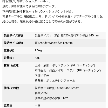
持ち運びしやすいショルダーベルト。
別売り保冷材使用でさらに保冷力アップ。
本体内側に保冷材を入れられるメッシュポケット付き。
簡易テーブルに! 補強板により、ドリンクや小物を置くサブテーブルに使える。
縦に仕切る。底板を縦や横に置くことで荷物の分別ができる。
製品サイズ(約)
製品サイズ：（約）幅425×奥行345×高さ345mm
収納サイズ(約)
幅425×奥行345×高さ125mm
重量(約)
1.5kg
容量(約)
43L
材質（品質）
上部・底部：ポリエチレン（PUコーティング）
本体生地：側面／ポリエステル（PUコーティング）
内側／EVA
断熱材：ポリエチレンフォーム
仕様/その他
収納サイズ(約)／425×345×125cm
容量／25L
側面の壁の厚み(約)：1cm
原産国
中国