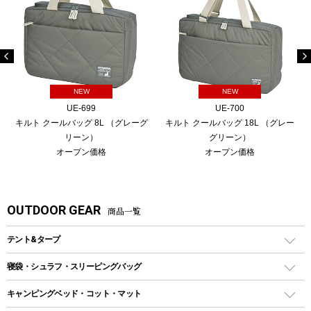
NEW
NEW
UE-699
UE-700
キルト クールバッグ 8L （グレーグ
キルト クールバッグ 18L （グレー
リーン）
グリーン）
オープン価格
オープン価格
OUTDOOR GEAR
商品一覧
テント&タープ
テント
寝袋・シュラフ・スリーピングバッグ
ドームテント
レクタングラー型（封筒型）シュラフ
キャンピングベッド・コット・マット
ツールームテント