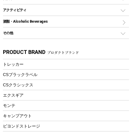
保冷剤
リュック、バックパック
グランドシート
トング
カヌー
火起こし
折りたたみ自転車
アクティビティ
トートバッグ、サコッシュ
ガイドロープ
ナイフ
カヤック
火消し
スポーツサイクル
マリン
酒類・Alcoholic Beverages
ショッピングキャリー
ツール
食器類
SUP
バーベキューツール
シティサイクル
スーツケース
ボディボード
その他
カトラリー
パドル
焚き火アクセサリー
子供向け自転車
その他アウトドア雑貨
ラッシュガード
ガーデニング
タンブラー
フローティングベスト
スモーカー、燻製器
自転車部品
ビーチサンダル
カラビナ
PRODUCT BRAND
プロダクトブランド
湯たんぽ
マグカップ、カップ
ヘルメット
燃料・着火剤・炭
テント
自転車用アクセサリー
レイン
防災用品
ステンレスボトル
エアーポンプ
トレッカー
パラソル
スプレー関係
自転車ウェア
フードボトル
フローティングベスト
アクセサリー
ツール、他
CSブラックラベル
ヘルメット
コーヒー&ミル
CSクラシックス
エアーポンプ
トレー
エクスギア
ビーチテント
ランチョンマット
モンテ
ウィンター
ランチボックス
キャンプアウト
スノーシュー
ピクニックセット
防寒ウェア
ビヨンドストレージ