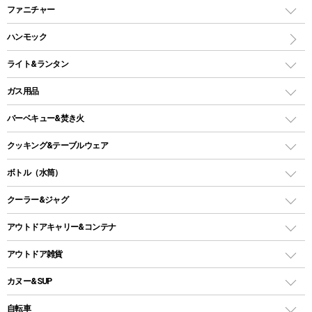
マミー型（人形型）シュラフ
キャンピングベッド・コット
ファニチャー
ワンポールテント
インナーシュラフ
マット
アウトドアテーブル
ハンモック
シェルターテント
インフレータブルマット
ワンタッチテント
アウトドアチェア
ライト&ランタン
ピロー
ソロテント
レジャーシート
LEDランタン
ガス用品
ロッジ型・オリジナルテント
ファニチャーアクセサリー
ガスランタン
ガスバーナー
タープ
バーベキュー&焚き火
オイルランタン
ガスコンロ
ヘキサタープ
バーベキューコンロ、グリル
クッキング&テーブルウェア
ランタンスタンド
スクエアタープ（レクタタープ）
ガス缶
スタンダードタイプグリル
ダッチオーブン
ボトル（水筒）
LEDライト
メッシュタープ
ガスランタン
焚き火台タイプ（ロースタイル）グリル
スキレット
ステンレスボトル
クーラー&ジャグ
自立式タープ
ヘッドライト
ガストーチ、ライター
卓上タイプグリル
ホットサンドメーカー
シェルター（スクリーンタープ）
スクリュータイプ
キャンドル
クーラーボックス
アウトドアキャリー&コンテナ
パーティータイプグリル
クッカー、コッヘル
パラソル
コップ付きタイプ
多用途タイプグリル
クーラーバッグ
アウトドアキャリー
アウトドア雑貨
クッカーセット
テントアクセサリー
ワンタッチタイプ
ソロキャンプ用グリル
ウォータージャグ
コンテナ
バックパック&バッグ
カヌー&SUP
プラスチックボトル
シェラカップ
ペグ
鉄板、アミ
ウォーターボトル
デイパック、ウェストバッグ
ディズニーボトル
ポール
クッキングツール
インフレータブル
自転車
焚き火台&ストーブ