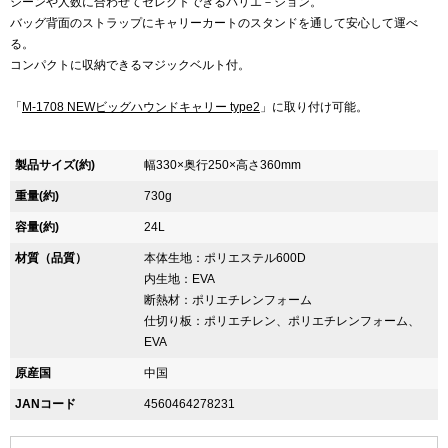
シーンや人数に合わせてセレクトできるバリエ－ション。
バッグ背面のストラップにキャリーカートのスタンドを通して安心して運べ
る。
コンパクトに収納できるマジックベルト付。
「
M-1708 NEWビッグハウンドキャリー type2
」に取り付け可能。
製品サイズ(約)
幅330×奥行250×高さ360mm
重量(約)
730g
容量(約)
24L
材質（品質）
本体生地：ポリエステル600D
内生地：EVA
断熱材：ポリエチレンフォーム
仕切り板：ポリエチレン、ポリエチレンフォーム、
EVA
原産国
中国
JANコード
4560464278231