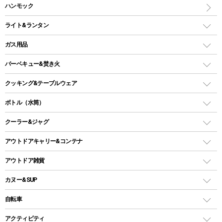
マット
アウトドアテーブル
ハンモック
シェルターテント
インフレータブルマット
ワンタッチテント
アウトドアチェア
ライト&ランタン
ピロー
ソロテント
レジャーシート
LEDランタン
ガス用品
ロッジ型・オリジナルテント
ファニチャーアクセサリー
ガスランタン
ガスバーナー
タープ
バーベキュー&焚き火
オイルランタン
ガスコンロ
ヘキサタープ
バーベキューコンロ、グリル
クッキング&テーブルウェア
ランタンスタンド
スクエアタープ（レクタタープ）
ガス缶
スタンダードタイプグリル
ダッチオーブン
ボトル（水筒）
LEDライト
メッシュタープ
ガスランタン
焚き火台タイプ（ロースタイル）グリル
スキレット
ステンレスボトル
クーラー&ジャグ
自立式タープ
ヘッドライト
ガストーチ、ライター
卓上タイプグリル
ホットサンドメーカー
シェルター（スクリーンタープ）
スクリュータイプ
キャンドル
クーラーボックス
アウトドアキャリー&コンテナ
パーティータイプグリル
クッカー、コッヘル
パラソル
コップ付きタイプ
多用途タイプグリル
クーラーバッグ
アウトドアキャリー
アウトドア雑貨
クッカーセット
テントアクセサリー
ワンタッチタイプ
ソロキャンプ用グリル
ウォータージャグ
コンテナ
バックパック&バッグ
カヌー&SUP
プラスチックボトル
シェラカップ
ペグ
鉄板、アミ
ウォーターボトル
デイパック、ウェストバッグ
ディズニーボトル
ポール
クッキングツール
インフレータブル
自転車
焚き火台&ストーブ
保冷剤
リュック、バックパック
グランドシート
トング
カヌー
火起こし
折りたたみ自転車
アクティビティ