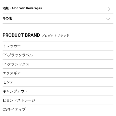
トートバッグ、サコッシュ
ガイドロープ
ナイフ
カヤック
火消し
スポーツサイクル
マリン
酒類・Alcoholic Beverages
ショッピングキャリー
ツール
食器類
SUP
バーベキューツール
シティサイクル
スーツケース
ボディボード
その他
カトラリー
パドル
焚き火アクセサリー
子供向け自転車
その他アウトドア雑貨
ラッシュガード
ガーデニング
タンブラー
フローティングベスト
スモーカー、燻製器
自転車部品
ビーチサンダル
カラビナ
PRODUCT BRAND
プロダクトブランド
湯たんぽ
マグカップ、カップ
ヘルメット
燃料・着火剤・炭
テント
自転車用アクセサリー
レイン
防災用品
ステンレスボトル
エアーポンプ
トレッカー
パラソル
スプレー関係
自転車ウェア
フードボトル
フローティングベスト
アクセサリー
ツール、他
CSブラックラベル
ヘルメット
コーヒー&ミル
CSクラシックス
エアーポンプ
トレー
エクスギア
ビーチテント
ランチョンマット
モンテ
ウィンター
ランチボックス
キャンプアウト
スノーシュー
ピクニックセット
防寒ウェア
ビヨンドストレージ
ツール&アクセサリー
CSネイティブ
トレッキング