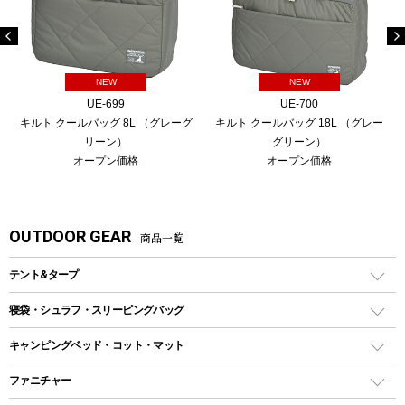
NEW
NEW
UE-699
UE-700
キルト クールバッグ 8L （グレーグ
キルト クールバッグ 18L （グレー
リーン）
グリーン）
オープン価格
オープン価格
OUTDOOR GEAR
商品一覧
テント&タープ
テント
寝袋・シュラフ・スリーピングバッグ
ドームテント
レクタングラー型（封筒型）シュラフ
キャンピングベッド・コット・マット
ツールームテント
マミー型（人形型）シュラフ
キャンピングベッド・コット
ファニチャー
ワンポールテント
インナーシュラフ