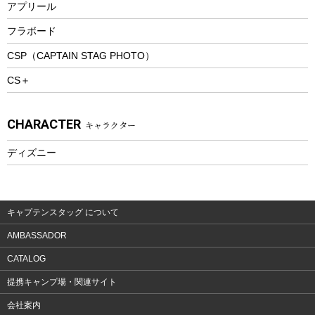
アプリール
トレッキングステッキ
フラボード
トレッキングアクセサリー
CSP（CAPTAIN STAG PHOTO）
プレイグッズ
CS＋
ウェルネス
アクセサリー
CHARACTER
キャラクター
ウェア、タオル
フィットネス
ディズニー
ウェア
アクセサリー
キャプテンスタッグ について
AMBASSADOR
CATALOG
提携キャンプ場・関連サイト
会社案内