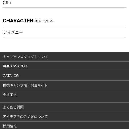
CS＋
ウェルネス
アクセサリー
CHARACTER
キャラクター
ウェア、タオル
フィットネス
ディズニー
ウェア
アクセサリー
キャプテンスタッグ について
AMBASSADOR
CATALOG
提携キャンプ場・関連サイト
会社案内
よくある質問
アイデア等のご提案について
採用情報