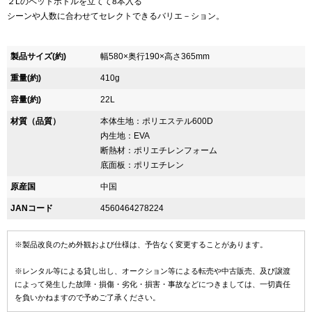
２Lのペットボトルを立てて8本入る
シーンや人数に合わせてセレクトできるバリエ－ション。
製品サイズ(約)
幅580×奥行190×高さ365mm
重量(約)
410g
容量(約)
22L
材質（品質）
本体生地：ポリエステル600D
内生地：EVA
断熱材：ポリエチレンフォーム
底面板：ポリエチレン
原産国
中国
JANコード
4560464278224
※製品改良のため外観および仕様は、予告なく変更することがあります。
※レンタル等による貸し出し、オークション等による転売や中古販売、及び譲渡
によって発生した故障・損傷・劣化・損害・事故などにつきましては、一切責任
を負いかねますので予めご了承ください。