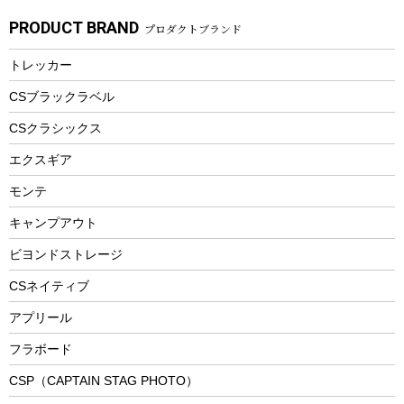
ガーデニング
タンブラー
フローティングベスト
スモーカー、燻製器
自転車部品
ビーチサンダル
カラビナ
PRODUCT BRAND
プロダクトブランド
湯たんぽ
マグカップ、カップ
ヘルメット
燃料・着火剤・炭
テント
自転車用アクセサリー
レイン
防災用品
ステンレスボトル
エアーポンプ
トレッカー
パラソル
スプレー関係
自転車ウェア
フードボトル
フローティングベスト
アクセサリー
ツール、他
CSブラックラベル
ヘルメット
コーヒー&ミル
CSクラシックス
エアーポンプ
トレー
エクスギア
ビーチテント
ランチョンマット
モンテ
ウィンター
ランチボックス
キャンプアウト
スノーシュー
ピクニックセット
防寒ウェア
ビヨンドストレージ
ツール&アクセサリー
CSネイティブ
トレッキング
アプリール
トレッキングステッキ
フラボード
トレッキングアクセサリー
CSP（CAPTAIN STAG PHOTO）
プレイグッズ