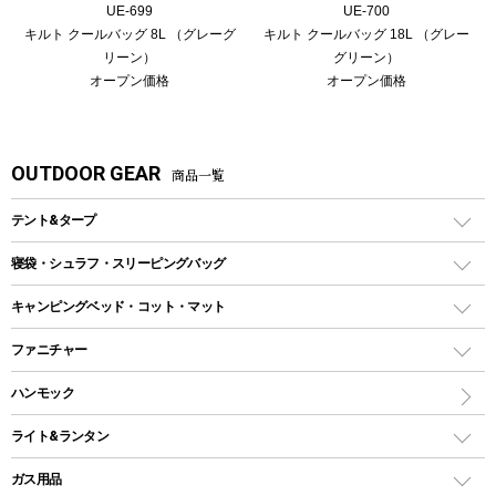
UE-699
UE-700
キルト クールバッグ 8L （グレーグ
キルト クールバッグ 18L （グレー
リーン）
グリーン）
オープン価格
オープン価格
OUTDOOR GEAR
商品一覧
テント&タープ
テント
寝袋・シュラフ・スリーピングバッグ
ドームテント
レクタングラー型（封筒型）シュラフ
キャンピングベッド・コット・マット
ツールームテント
マミー型（人形型）シュラフ
キャンピングベッド・コット
ファニチャー
ワンポールテント
インナーシュラフ
マット
アウトドアテーブル
ハンモック
シェルターテント
インフレータブルマット
ワンタッチテント
アウトドアチェア
ライト&ランタン
ピロー
ソロテント
レジャーシート
LEDランタン
ガス用品
ロッジ型・オリジナルテント