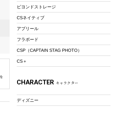
ビヨンドストレージ
ツール&アクセサリー
トレッキング
CSネイティブ
トレッキングステッキ
アプリール
トレッキングアクセサリー
フラボード
プレイグッズ
CSP（CAPTAIN STAG PHOTO）
ウェルネス
CS＋
アクセサリー
ウェア、タオル
を
CHARACTER
キャラクター
フィットネス
ウェア
ディズニー
アクセサリー