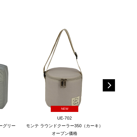
NEW
UE-702
レーグリー
モンテ ラウンドクーラー350（カーキ）
モンテ ラ
オープン価格