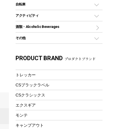
デイパック、ウェストバッグ
ディズニーボトル
ポール
クッキングツール
インフレータブル
自転車
焚き火台&ストーブ
保冷剤
リュック、バックパック
グランドシート
トング
カヌー
火起こし
折りたたみ自転車
アクティビティ
トートバッグ、サコッシュ
ガイドロープ
ナイフ
カヤック
火消し
スポーツサイクル
マリン
酒類・Alcoholic Beverages
ショッピングキャリー
ツール
食器類
SUP
バーベキューツール
シティサイクル
スーツケース
ボディボード
その他
カトラリー
パドル
焚き火アクセサリー
子供向け自転車
その他アウトドア雑貨
ラッシュガード
ガーデニング
タンブラー
フローティングベスト
スモーカー、燻製器
自転車部品
ビーチサンダル
カラビナ
PRODUCT BRAND
湯たんぽ
マグカップ、カップ
プロダクトブランド
ヘルメット
燃料・着火剤・炭
テント
自転車用アクセサリー
レイン
防災用品
ステンレスボトル
エアーポンプ
パラソル
スプレー関係
自転車ウェア
トレッカー
フードボトル
フローティングベスト
アクセサリー
ツール、他
CSブラックラベル
ヘルメット
コーヒー&ミル
エアーポンプ
CSクラシックス
トレー
ビーチテント
ランチョンマット
エクスギア
ウィンター
ランチボックス
モンテ
スノーシュー
ピクニックセット
キャンプアウト
防寒ウェア