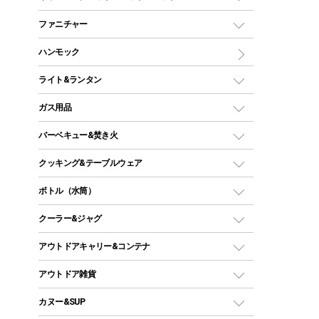
ツールームテント
マミー型（人形型）シュラフ
キャンピングベッド・コット
ファニチャー
ワンポールテント
インナーシュラフ
マット
アウトドアテーブル
ハンモック
シェルターテント
インフレータブルマット
ワンタッチテント
アウトドアチェア
ライト&ランタン
ピロー
ソロテント
レジャーシート
LEDランタン
ガス用品
ロッジ型・オリジナルテント
ファニチャーアクセサリー
ガスランタン
ガスバーナー
タープ
バーベキュー&焚き火
オイルランタン
ガスコンロ
ヘキサタープ
バーベキューコンロ、グリル
クッキング&テーブルウェア
ランタンスタンド
スクエアタープ（レクタタープ）
ガス缶
スタンダードタイプグリル
ダッチオーブン
ボトル（水筒）
LEDライト
メッシュタープ
ガスランタン
焚き火台タイプ（ロースタイル）グリル
スキレット
ステンレスボトル
クーラー&ジャグ
自立式タープ
ヘッドライト
ガストーチ、ライター
卓上タイプグリル
ホットサンドメーカー
シェルター（スクリーンタープ）
スクリュータイプ
キャンドル
クーラーボックス
アウトドアキャリー&コンテナ
パーティータイプグリル
クッカー、コッヘル
パラソル
コップ付きタイプ
多用途タイプグリル
クーラーバッグ
アウトドアキャリー
アウトドア雑貨
クッカーセット
テントアクセサリー
ワンタッチタイプ
ソロキャンプ用グリル
ウォータージャグ
コンテナ
バックパック&バッグ
カヌー&SUP
プラスチックボトル
シェラカップ
ペグ
鉄板、アミ
ウォーターボトル