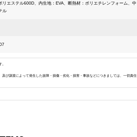
ポリエステル600D、内生地：EVA、断熱材：ポリエチレンフォーム、中
テル
07
す。
、及び譲渡によって発生した故障・損傷・劣化・損害・事故などにつきましては、一切責任