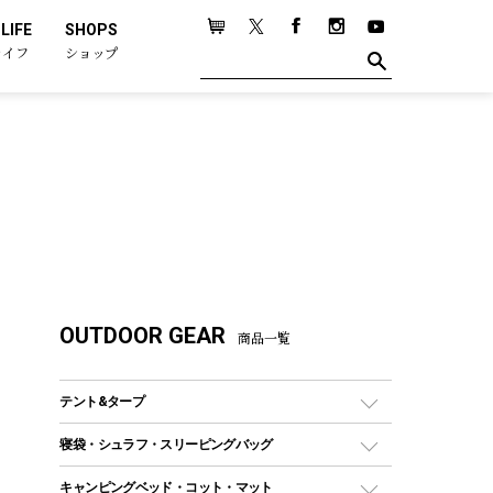
LIFE
SHOPS
ライフ
ショップ
OUTDOOR GEAR
商品一覧
テント&タープ
テント
寝袋・シュラフ・スリーピングバッグ
ドームテント
レクタングラー型（封筒型）シュラフ
キャンピングベッド・コット・マット