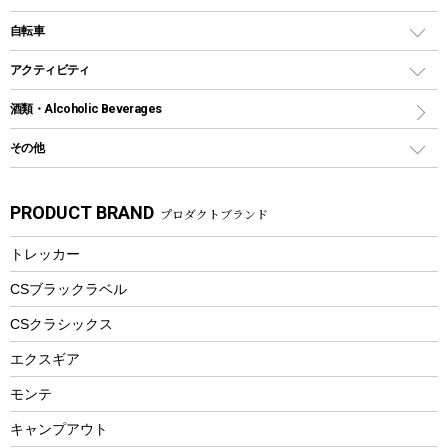
鉄板、アミ
ウォーターボトル
デイパック、ウェストバッグ
ディズニーボトル
ポール
クッキングツール
インフレータブル
自転車
焚き火台&ストーブ
保冷剤
リュック、バックパック
グランドシート
トング
カヌー
火起こし
折りたたみ自転車
アクティビティ
トートバッグ、サコッシュ
ガイドロープ
ナイフ
カヤック
火消し
スポーツサイクル
マリン
酒類・Alcoholic Beverages
ショッピングキャリー
ツール
食器類
SUP
バーベキューツール
シティサイクル
スーツケース
ボディボード
その他
カトラリー
パドル
焚き火アクセサリー
子供向け自転車
その他アウトドア雑貨
ラッシュガード
ガーデニング
タンブラー
フローティングベスト
スモーカー、燻製器
自転車部品
ビーチサンダル
カラビナ
PRODUCT BRAND
プロダクトブランド
湯たんぽ
マグカップ、カップ
ヘルメット
燃料・着火剤・炭
テント
自転車用アクセサリー
レイン
防災用品
ステンレスボトル
エアーポンプ
トレッカー
パラソル
スプレー関係
自転車ウェア
フードボトル
フローティングベスト
アクセサリー
ツール、他
CSブラックラベル
ヘルメット
コーヒー&ミル
CSクラシックス
エアーポンプ
トレー
エクスギア
ビーチテント
ランチョンマット
モンテ
ウィンター
ランチボックス
キャンプアウト
スノーシュー
ピクニックセット