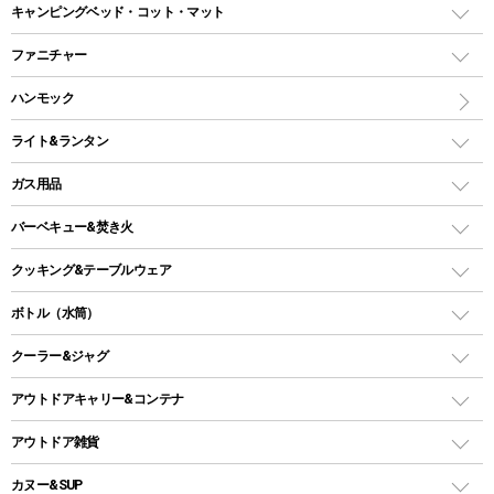
レクタングラー型（封筒型）シュラフ
キャンピングベッド・コット・マット
ツールームテント
マミー型（人形型）シュラフ
キャンピングベッド・コット
ファニチャー
ワンポールテント
インナーシュラフ
マット
アウトドアテーブル
ハンモック
シェルターテント
インフレータブルマット
ワンタッチテント
アウトドアチェア
ライト&ランタン
ピロー
ソロテント
レジャーシート
LEDランタン
ガス用品
ロッジ型・オリジナルテント
ファニチャーアクセサリー
ガスランタン
ガスバーナー
タープ
バーベキュー&焚き火
オイルランタン
ガスコンロ
ヘキサタープ
バーベキューコンロ、グリル
クッキング&テーブルウェア
ランタンスタンド
スクエアタープ（レクタタープ）
ガス缶
スタンダードタイプグリル
ダッチオーブン
ボトル（水筒）
LEDライト
メッシュタープ
ガスランタン
焚き火台タイプ（ロースタイル）グリル
スキレット
ステンレスボトル
クーラー&ジャグ
自立式タープ
ヘッドライト
ガストーチ、ライター
卓上タイプグリル
ホットサンドメーカー
シェルター（スクリーンタープ）
スクリュータイプ
キャンドル
クーラーボックス
アウトドアキャリー&コンテナ
パーティータイプグリル
クッカー、コッヘル
パラソル
コップ付きタイプ
多用途タイプグリル
クーラーバッグ
アウトドアキャリー
アウトドア雑貨
クッカーセット
テントアクセサリー
ワンタッチタイプ
ソロキャンプ用グリル
ウォータージャグ
コンテナ
バックパック&バッグ
カヌー&SUP
プラスチックボトル
シェラカップ
ペグ