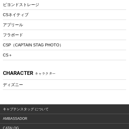
防寒ウェア
ビヨンドストレージ
ツール&アクセサリー
CSネイティブ
トレッキング
アプリール
トレッキングステッキ
フラボード
トレッキングアクセサリー
CSP（CAPTAIN STAG PHOTO）
プレイグッズ
CS＋
ウェルネス
アクセサリー
CHARACTER
キャラクター
ウェア、タオル
フィットネス
ディズニー
ウェア
アクセサリー
キャプテンスタッグ について
AMBASSADOR
CATALOG