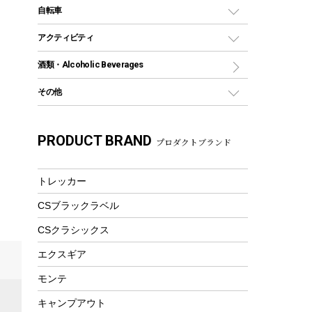
デイパック、ウェストバッグ
ディズニーボトル
ポール
クッキングツール
インフレータブル
自転車
焚き火台&ストーブ
保冷剤
リュック、バックパック
グランドシート
トング
カヌー
火起こし
折りたたみ自転車
アクティビティ
トートバッグ、サコッシュ
ガイドロープ
ナイフ
カヤック
火消し
スポーツサイクル
マリン
酒類・Alcoholic Beverages
ショッピングキャリー
ツール
食器類
SUP
バーベキューツール
シティサイクル
スーツケース
ボディボード
その他
カトラリー
パドル
焚き火アクセサリー
子供向け自転車
その他アウトドア雑貨
ラッシュガード
ガーデニング
タンブラー
フローティングベスト
スモーカー、燻製器
自転車部品
ビーチサンダル
カラビナ
PRODUCT BRAND
湯たんぽ
マグカップ、カップ
プロダクトブランド
ヘルメット
燃料・着火剤・炭
テント
自転車用アクセサリー
レイン
防災用品
ステンレスボトル
エアーポンプ
パラソル
スプレー関係
自転車ウェア
トレッカー
フードボトル
フローティングベスト
アクセサリー
ツール、他
CSブラックラベル
ヘルメット
コーヒー&ミル
エアーポンプ
CSクラシックス
トレー
ビーチテント
ランチョンマット
エクスギア
ウィンター
ランチボックス
モンテ
スノーシュー
ピクニックセット
キャンプアウト
防寒ウェア