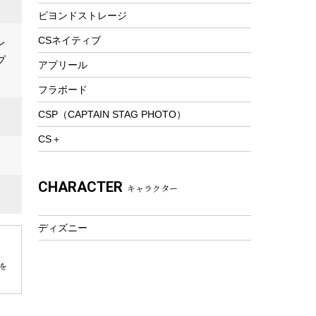
ビヨンドストレージ
ツール&アクセサリー
トレッキング
CSネイティブ
レ
プ
トレッキングステッキ
アプリール
トレッキングアクセサリー
フラボード
プレイグッズ
CSP（CAPTAIN STAG PHOTO）
ウェルネス
CS＋
アクセサリー
ウェア、タオル
CHARACTER
キャラクター
フィットネス
ウェア
ディズニー
アクセサリー
を