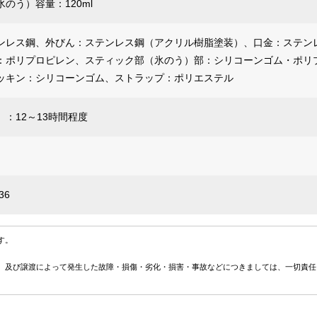
のう）容量：120ml
ンレス鋼、外びん：ステンレス鋼（アクリル樹脂塗装）、口金：ステン
：ポリプロピレン、スティック部（氷のう）部：シリコーンゴム・ポリ
ッキン：シリコーンゴム、ストラップ：ポリエステル
：12～13時間程度
36
す。
、及び譲渡によって発生した故障・損傷・劣化・損害・事故などにつきましては、一切責任