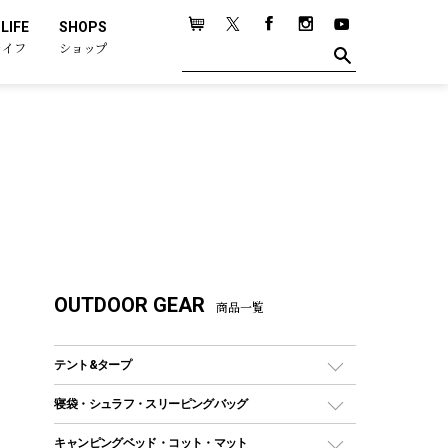
LIFE
SHOPS
ライフ
ショップ
OUTDOOR GEAR
商品一覧
テント&タープ
テント
寝袋・シュラフ・スリーピングバッグ
ドームテント
レクタングラー型（封筒型）シュラフ
キャンピングベッド・コット・マット