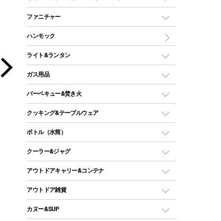
ツールームテント
マミー型（人形型）シュラフ
キャンピングベッド・コット
ファニチャー
ワンポールテント
インナーシュラフ
マット
アウトドアテーブル
ハンモック
シェルターテント
インフレータブルマット
ワンタッチテント
アウトドアチェア
ライト&ランタン
ピロー
ソロテント
レジャーシート
LEDランタン
ガス用品
ロッジ型・オリジナルテント
ファニチャーアクセサリー
ガスランタン
ガスバーナー
タープ
バーベキュー&焚き火
オイルランタン
ガスコンロ
ヘキサタープ
バーベキューコンロ、グリル
クッキング&テーブルウェア
ランタンスタンド
スクエアタープ（レクタタープ）
ガス缶
スタンダードタイプグリル
ダッチオーブン
ボトル（水筒）
LEDライト
メッシュタープ
ガスランタン
焚き火台タイプ（ロースタイル）グリル
スキレット
ステンレスボトル
クーラー&ジャグ
自立式タープ
ヘッドライト
ガストーチ、ライター
卓上タイプグリル
ホットサンドメーカー
シェルター（スクリーンタープ）
スクリュータイプ
キャンドル
クーラーボックス
アウトドアキャリー&コンテナ
パーティータイプグリル
クッカー、コッヘル
パラソル
コップ付きタイプ
多用途タイプグリル
クーラーバッグ
アウトドアキャリー
アウトドア雑貨
クッカーセット
テントアクセサリー
ワンタッチタイプ
ソロキャンプ用グリル
ウォータージャグ
コンテナ
バックパック&バッグ
カヌー&SUP
プラスチックボトル
シェラカップ
ペグ
鉄板、アミ
ウォーターボトル