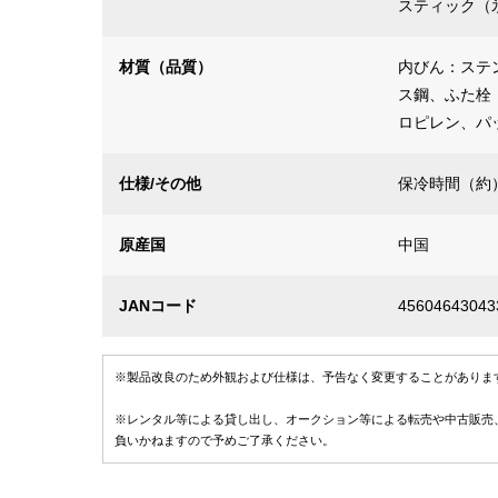
スティック（氷
材質（品質）
内びん：ステ
ス鋼、ふた栓
ロピレン、パ
仕様/その他
保冷時間（約）
原産国
中国
JANコード
45604643043
※製品改良のため外観および仕様は、予告なく変更することがありま
※レンタル等による貸し出し、オークション等による転売や中古販売
負いかねますので予めご了承ください。