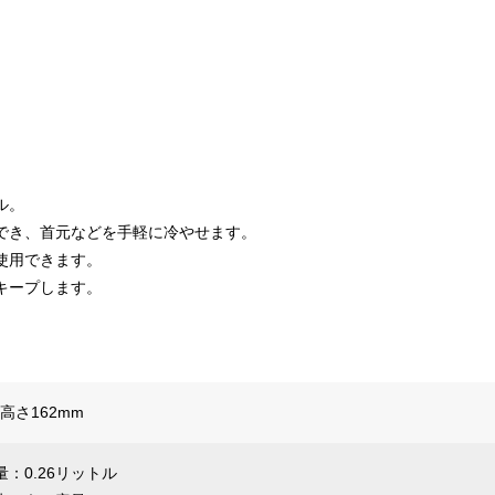
ル。
でき、首元などを手軽に冷やせます。
使用できます。
キープします。
×高さ162mm
：0.26リットル