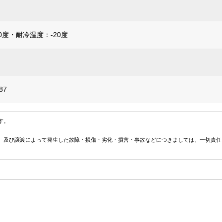
0度・耐冷温度：-20度
87
す。
、及び譲渡によって発生した故障・損傷・劣化・損害・事故などにつきましては、一切責任