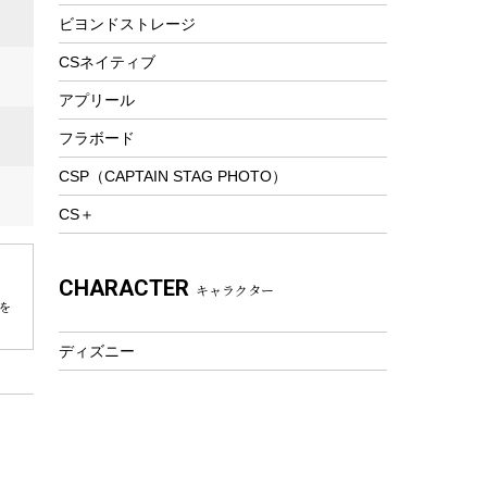
ビヨンドストレージ
ツール&アクセサリー
トレッキング
CSネイティブ
トレッキングステッキ
アプリール
トレッキングアクセサリー
フラボード
プレイグッズ
CSP（CAPTAIN STAG PHOTO）
ウェルネス
CS＋
アクセサリー
ウェア、タオル
CHARACTER
キャラクター
フィットネス
を
ウェア
ディズニー
アクセサリー