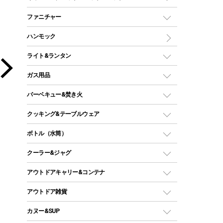
ツールームテント
マミー型（人形型）シュラフ
キャンピングベッド・コット
ファニチャー
ワンポールテント
インナーシュラフ
マット
アウトドアテーブル
ハンモック
シェルターテント
インフレータブルマット
ワンタッチテント
アウトドアチェア
ライト&ランタン
ピロー
ソロテント
レジャーシート
LEDランタン
ガス用品
ロッジ型・オリジナルテント
ファニチャーアクセサリー
ガスランタン
ガスバーナー
タープ
バーベキュー&焚き火
オイルランタン
ガスコンロ
ヘキサタープ
バーベキューコンロ、グリル
クッキング&テーブルウェア
ランタンスタンド
スクエアタープ（レクタタープ）
ガス缶
スタンダードタイプグリル
ダッチオーブン
ボトル（水筒）
LEDライト
メッシュタープ
ガスランタン
焚き火台タイプ（ロースタイル）グリル
スキレット
ステンレスボトル
クーラー&ジャグ
自立式タープ
ヘッドライト
ガストーチ、ライター
卓上タイプグリル
ホットサンドメーカー
シェルター（スクリーンタープ）
スクリュータイプ
キャンドル
クーラーボックス
アウトドアキャリー&コンテナ
パーティータイプグリル
クッカー、コッヘル
パラソル
コップ付きタイプ
多用途タイプグリル
クーラーバッグ
アウトドアキャリー
アウトドア雑貨
クッカーセット
テントアクセサリー
ワンタッチタイプ
ソロキャンプ用グリル
ウォータージャグ
コンテナ
バックパック&バッグ
カヌー&SUP
プラスチックボトル
シェラカップ
ペグ
鉄板、アミ
ウォーターボトル