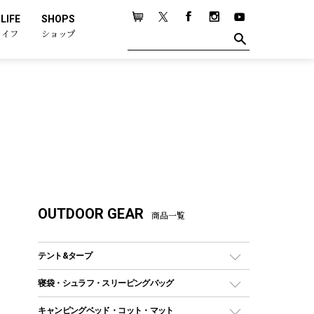
LIFE
SHOPS
ライフ
ショップ
OUTDOOR GEAR
商品一覧
テント&タープ
テント
寝袋・シュラフ・スリーピングバッグ
ドームテント
レクタングラー型（封筒型）シュラフ
キャンピングベッド・コット・マット