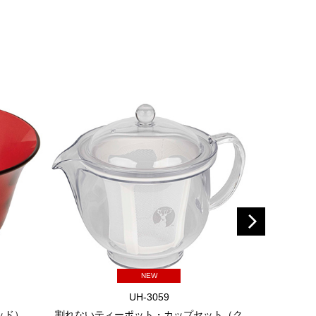
NEW
UH-3059
ッド）
割れないティーポット・カップセット（ク
割れないテ