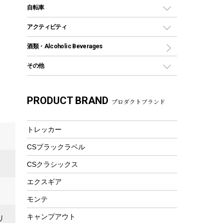
デイパック、ウェストバッグ
ディズニーボトル
ポール
クッキングツール
インフレータブル
自転車
焚き火台&ストーブ
保冷剤
リュック、バックパック
グランドシート
トング
カヌー
火起こし
折りたたみ自転車
アクティビティ
トートバッグ、サコッシュ
ガイドロープ
ナイフ
カヤック
火消し
スポーツサイクル
マリン
酒類・Alcoholic Beverages
ショッピングキャリー
ツール
食器類
SUP
バーベキューツール
シティサイクル
スーツケース
ボディボード
その他
カトラリー
パドル
焚き火アクセサリー
子供向け自転車
その他アウトドア雑貨
ラッシュガード
ガーデニング
タンブラー
フローティングベスト
スモーカー、燻製器
自転車部品
ビーチサンダル
カラビナ
PRODUCT BRAND
湯たんぽ
マグカップ、カップ
プロダクトブランド
ヘルメット
燃料・着火剤・炭
テント
自転車用アクセサリー
レイン
防災用品
ステンレスボトル
エアーポンプ
パラソル
スプレー関係
自転車ウェア
トレッカー
フードボトル
フローティングベスト
アクセサリー
ツール、他
CSブラックラベル
ヘルメット
コーヒー&ミル
エアーポンプ
CSクラシックス
トレー
ビーチテント
ランチョンマット
エクスギア
ウィンター
ランチボックス
モンテ
スノーシュー
ピクニックセット
キャンプアウト
リ
防寒ウェア