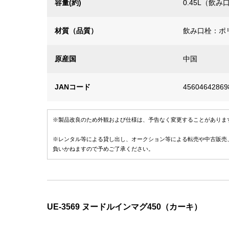
容量(約)
0.45L（飲み
材質（品質）
飲み口栓：ポ
原産国
中国
JANコード
45604642869
※製品改良のため外観および仕様は、予告なく変更することがありま
※レンタル等による貸し出し、オークション等による転売や中古販売
負いかねますので予めご了承ください。
UE-3569 ヌードルインマグ450（カーキ）