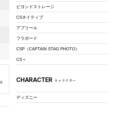
ビヨンドストレージ
ツール&アクセサリー
トレッキング
CSネイティブ
トレッキングステッキ
アプリール
トレッキングアクセサリー
フラボード
プレイグッズ
CSP（CAPTAIN STAG PHOTO）
ウェルネス
CS＋
アクセサリー
ウェア、タオル
CHARACTER
キャラクター
フィットネス
を
ウェア
ディズニー
アクセサリー