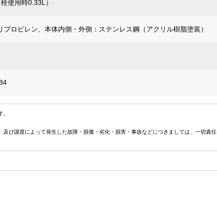
口栓使用時0.33L）
リプロピレン、本体内側・外側：ステンレス鋼（アクリル樹脂塗装）
84
す。
、及び譲渡によって発生した故障・損傷・劣化・損害・事故などにつきましては、一切責任