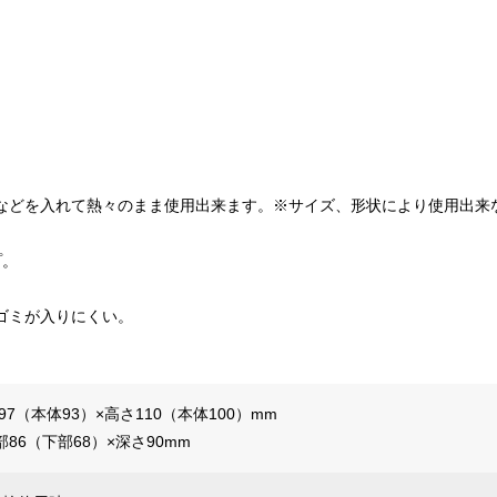
などを入れて熱々のまま使用出来ます。※サイズ、形状により使用出来
プ。
ゴミが入りにくい。
97（本体93）×高さ110（本体100）mm
86（下部68）×深さ90mm