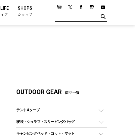
LIFE
SHOPS
ライフ
ショップ
OUTDOOR GEAR
商品一覧
テント&タープ
テント
寝袋・シュラフ・スリーピングバッグ
ドームテント
レクタングラー型（封筒型）シュラフ
キャンピングベッド・コット・マット