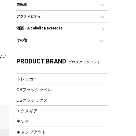
デイパック、ウェストバッグ
ディズニーボトル
ポール
クッキングツール
インフレータブル
自転車
焚き火台&ストーブ
保冷剤
リュック、バックパック
グランドシート
トング
カヌー
火起こし
折りたたみ自転車
アクティビティ
トートバッグ、サコッシュ
ガイドロープ
ナイフ
カヤック
火消し
スポーツサイクル
マリン
酒類・Alcoholic Beverages
ショッピングキャリー
ツール
食器類
SUP
バーベキューツール
シティサイクル
スーツケース
ボディボード
その他
カトラリー
パドル
焚き火アクセサリー
子供向け自転車
その他アウトドア雑貨
ラッシュガード
ガーデニング
タンブラー
フローティングベスト
スモーカー、燻製器
自転車部品
ビーチサンダル
カラビナ
ない
PRODUCT BRAND
湯たんぽ
マグカップ、カップ
プロダクトブランド
ヘルメット
燃料・着火剤・炭
テント
自転車用アクセサリー
レイン
防災用品
ステンレスボトル
エアーポンプ
パラソル
スプレー関係
自転車ウェア
トレッカー
フードボトル
フローティングベスト
アクセサリー
ツール、他
CSブラックラベル
ヘルメット
コーヒー&ミル
エアーポンプ
CSクラシックス
トレー
ビーチテント
ランチョンマット
エクスギア
ウィンター
ランチボックス
モンテ
スノーシュー
ピクニックセット
キャンプアウト
防寒ウェア