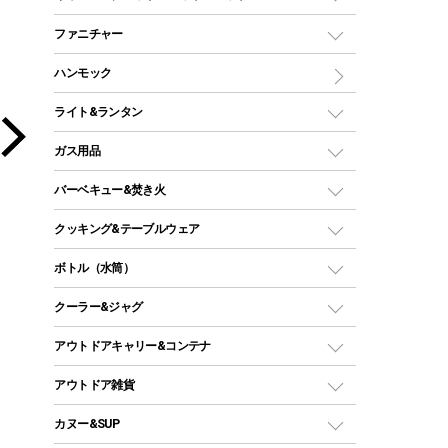
ツールームテント
マミー型（人形型）シュラフ
キャンピングベッド・コット
ファニチャー
ワンポールテント
インナーシュラフ
マット
アウトドアテーブル
ハンモック
シェルターテント
インフレータブルマット
ワンタッチテント
アウトドアチェア
ライト&ランタン
ピロー
ソロテント
レジャーシート
LEDランタン
ガス用品
ロッジ型・オリジナルテント
ファニチャーアクセサリー
ガスランタン
ガスバーナー
タープ
バーベキュー&焚き火
オイルランタン
ガスコンロ
ヘキサタープ
バーベキューコンロ、グリル
クッキング&テーブルウェア
ランタンスタンド
スクエアタープ（レクタタープ）
ガス缶
スタンダードタイプグリル
ダッチオーブン
ボトル（水筒）
LEDライト
メッシュタープ
ガスランタン
焚き火台タイプ（ロースタイル）グリル
スキレット
ステンレスボトル
クーラー&ジャグ
自立式タープ
ヘッドライト
ガストーチ、ライター
卓上タイプグリル
ホットサンドメーカー
シェルター（スクリーンタープ）
スクリュータイプ
キャンドル
クーラーボックス
アウトドアキャリー&コンテナ
パーティータイプグリル
クッカー、コッヘル
パラソル
コップ付きタイプ
多用途タイプグリル
クーラーバッグ
アウトドアキャリー
アウトドア雑貨
クッカーセット
テントアクセサリー
ワンタッチタイプ
ソロキャンプ用グリル
ウォータージャグ
コンテナ
バックパック&バッグ
カヌー&SUP
プラスチックボトル
シェラカップ
ペグ
鉄板、アミ
ウォーターボトル