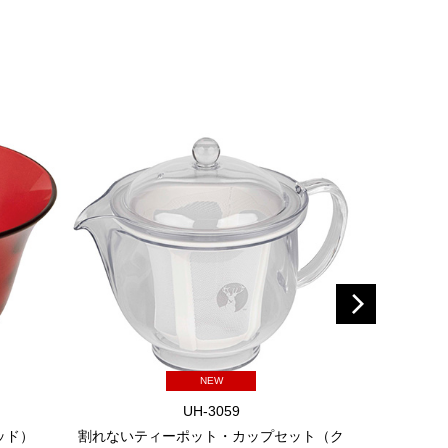
NEW
UH-3059
ッド）
割れないティーポット・カップセット（ク
割れないテ