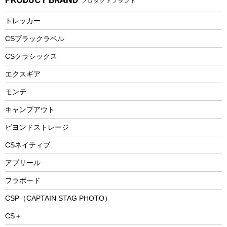
プロダクトブランド
湯たんぽ
マグカップ、カップ
ヘルメット
燃料・着火剤・炭
テント
自転車用アクセサリー
レイン
防災用品
ステンレスボトル
エアーポンプ
トレッカー
パラソル
スプレー関係
自転車ウェア
フードボトル
フローティングベスト
アクセサリー
ツール、他
CSブラックラベル
ヘルメット
コーヒー&ミル
CSクラシックス
エアーポンプ
トレー
エクスギア
ビーチテント
ランチョンマット
モンテ
ウィンター
ランチボックス
キャンプアウト
スノーシュー
ピクニックセット
防寒ウェア
ビヨンドストレージ
ツール&アクセサリー
CSネイティブ
トレッキング
アプリール
トレッキングステッキ
フラボード
トレッキングアクセサリー
CSP（CAPTAIN STAG PHOTO）
プレイグッズ
CS＋
ウェルネス