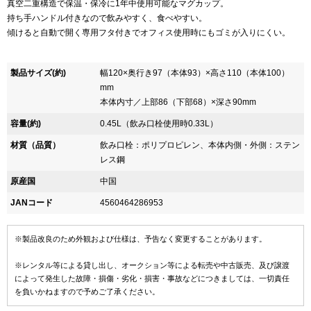
真空二重構造で保温・保冷に1年中使用可能なマグカップ。
持ち手ハンドル付きなので飲みやすく、食べやすい。
傾けると自動で開く専用フタ付きでオフィス使用時にもゴミが入りにくい。
製品サイズ(約)
幅120×奥行き97（本体93）×高さ110（本体100）
mm
本体内寸／上部86（下部68）×深さ90mm
容量(約)
0.45L（飲み口栓使用時0.33L）
材質（品質）
飲み口栓：ポリプロピレン、本体内側・外側：ステン
レス鋼
原産国
中国
JANコード
4560464286953
※製品改良のため外観および仕様は、予告なく変更することがあります。
※レンタル等による貸し出し、オークション等による転売や中古販売、及び譲渡
によって発生した故障・損傷・劣化・損害・事故などにつきましては、一切責任
を負いかねますので予めご了承ください。