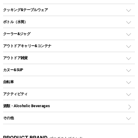
オイルランタン
ガスコンロ
ヘキサタープ
バーベキューコンロ、グリル
クッキング&テーブルウェア
ランタンスタンド
スクエアタープ（レクタタープ）
ガス缶
スタンダードタイプグリル
ダッチオーブン
ボトル（水筒）
LEDライト
メッシュタープ
ガスランタン
焚き火台タイプ（ロースタイル）グリル
スキレット
ステンレスボトル
クーラー&ジャグ
自立式タープ
ヘッドライト
ガストーチ、ライター
卓上タイプグリル
ホットサンドメーカー
シェルター（スクリーンタープ）
スクリュータイプ
キャンドル
クーラーボックス
アウトドアキャリー&コンテナ
パーティータイプグリル
クッカー、コッヘル
パラソル
コップ付きタイプ
多用途タイプグリル
クーラーバッグ
アウトドアキャリー
アウトドア雑貨
クッカーセット
テントアクセサリー
ワンタッチタイプ
ソロキャンプ用グリル
ウォータージャグ
コンテナ
バックパック&バッグ
カヌー&SUP
プラスチックボトル
シェラカップ
ペグ
鉄板、アミ
ウォーターボトル
デイパック、ウェストバッグ
ディズニーボトル
ポール
クッキングツール
インフレータブル
自転車
焚き火台&ストーブ
保冷剤
リュック、バックパック
グランドシート
トング
カヌー
火起こし
折りたたみ自転車
アクティビティ
トートバッグ、サコッシュ
ガイドロープ
ナイフ
カヤック
火消し
スポーツサイクル
マリン
酒類・Alcoholic Beverages
ショッピングキャリー
ツール
食器類
SUP
バーベキューツール
シティサイクル
スーツケース
ボディボード
その他
カトラリー
パドル
焚き火アクセサリー
子供向け自転車
その他アウトドア雑貨
ラッシュガード
ガーデニング
タンブラー
フローティングベスト
スモーカー、燻製器
自転車部品
ビーチサンダル
カラビナ
PRODUCT BRAND