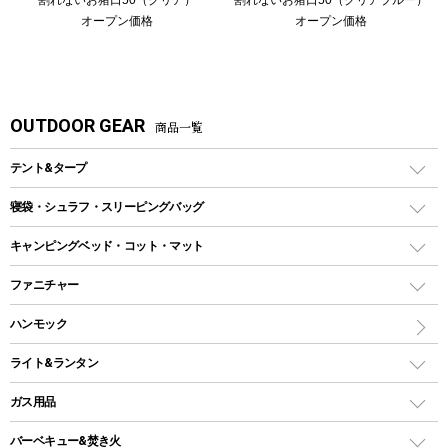
オープン価格
オープン価格
OUTDOOR GEAR
商品一覧
テント&タープ
テント
寝袋・シュラフ・スリーピングバッグ
ドームテント
レクタングラー型（封筒型）シュラフ
キャンピングベッド・コット・マット
ツールームテント
マミー型（人形型）シュラフ
キャンピングベッド・コット
ファニチャー
ワンポールテント
インナーシュラフ
マット
アウトドアテーブル
ハンモック
シェルターテント
インフレータブルマット
ワンタッチテント
アウトドアチェア
ライト&ランタン
ピロー
ソロテント
レジャーシート
LEDランタン
ガス用品
ロッジ型・オリジナルテント
ファニチャーアクセサリー
ガスランタン
ガスバーナー
タープ
バーベキュー&焚き火