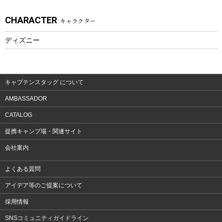
アクセサリー
CHARACTER
キャラクター
ウェア、タオル
フィットネス
ディズニー
ウェア
アクセサリー
キャプテンスタッグ について
AMBASSADOR
CATALOG
提携キャンプ場・関連サイト
会社案内
よくある質問
アイデア等のご提案について
採用情報
SNSコミュニティガイドライン