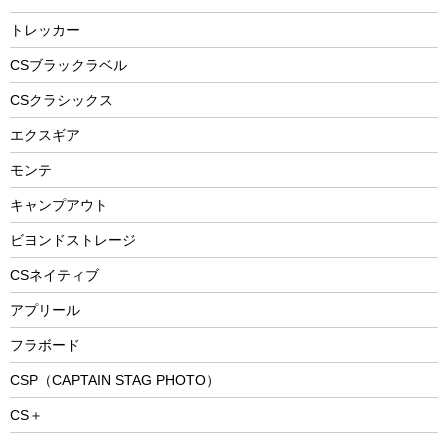
燃料・着火剤・炭
自転車用アクセサリー
レイン
防災用品
ステンレスボトル
エアーポンプ
トレッカー
パラソル
スプレー関係
自転車ウェア
フードボトル
フローティングベスト
アクセサリー
ツール、他
CSブラックラベル
ヘルメット
コーヒー&ミル
CSクラシックス
エアーポンプ
トレー
エクスギア
ビーチテント
ランチョンマット
モンテ
ウィンター
ランチボックス
キャンプアウト
スノーシュー
ピクニックセット
防寒ウェア
ビヨンドストレージ
ツール&アクセサリー
CSネイティブ
トレッキング
アプリール
トレッキングステッキ
フラボード
トレッキングアクセサリー
CSP（CAPTAIN STAG PHOTO）
プレイグッズ
CS＋
ウェルネス
アクセサリー