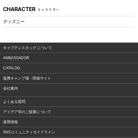
CHARACTER
キャラクター
ウェア、タオル
フィットネス
ディズニー
ウェア
アクセサリー
キャプテンスタッグ について
AMBASSADOR
CATALOG
提携キャンプ場・関連サイト
会社案内
よくある質問
アイデア等のご提案について
採用情報
SNSコミュニティガイドライン