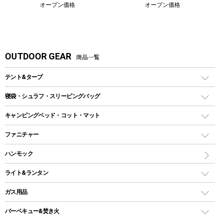
オープン価格
オープン価格
OUTDOOR GEAR
商品一覧
テント&タープ
テント
寝袋・シュラフ・スリーピングバッグ
ドームテント
レクタングラー型（封筒型）シュラフ
キャンピングベッド・コット・マット
ツールームテント
マミー型（人形型）シュラフ
キャンピングベッド・コット
ファニチャー
ワンポールテント
インナーシュラフ
マット
アウトドアテーブル
ハンモック
シェルターテント
インフレータブルマット
ワンタッチテント
アウトドアチェア
ライト&ランタン
ピロー
ソロテント
レジャーシート
LEDランタン
ガス用品
ロッジ型・オリジナルテント
ファニチャーアクセサリー
ガスランタン
ガスバーナー
タープ
バーベキュー&焚き火