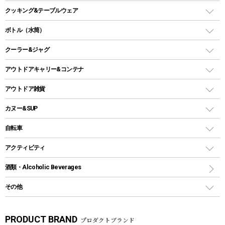
オイルランタン
ガスコンロ
ヘキサタープ
バーベキューコンロ、グリル
クッキング&テーブルウェア
ランタンスタンド
スクエアタープ（レクタタープ）
ガス缶
スタンダードタイプグリル
ダッチオーブン
ボトル（水筒）
LEDライト
メッシュタープ
ガスランタン
焚き火台タイプ（ロースタイル）グリル
スキレット
ステンレスボトル
クーラー&ジャグ
自立式タープ
ヘッドライト
ガストーチ、ライター
卓上タイプグリル
ホットサンドメーカー
シェルター（スクリーンタープ）
スクリュータイプ
キャンドル
クーラーボックス
アウトドアキャリー&コンテナ
パーティータイプグリル
クッカー、コッヘル
パラソル
コップ付きタイプ
多用途タイプグリル
クーラーバッグ
アウトドアキャリー
アウトドア雑貨
クッカーセット
テントアクセサリー
ワンタッチタイプ
ソロキャンプ用グリル
ウォータージャグ
コンテナ
バックパック&バッグ
カヌー&SUP
プラスチックボトル
シェラカップ
ペグ
鉄板、アミ
ウォーターボトル
デイパック、ウェストバッグ
ディズニーボトル
ポール
クッキングツール
インフレータブル
自転車
焚き火台&ストーブ
保冷剤
リュック、バックパック
グランドシート
トング
カヌー
火起こし
折りたたみ自転車
アクティビティ
トートバッグ、サコッシュ
ガイドロープ
ナイフ
カヤック
火消し
スポーツサイクル
マリン
酒類・Alcoholic Beverages
ショッピングキャリー
ツール
食器類
SUP
バーベキューツール
シティサイクル
スーツケース
ボディボード
その他
カトラリー
パドル
焚き火アクセサリー
子供向け自転車
その他アウトドア雑貨
ラッシュガード
ガーデニング
タンブラー
フローティングベスト
スモーカー、燻製器
自転車部品
ビーチサンダル
カラビナ
PRODUCT BRAND
プロダクトブランド
湯たんぽ
マグカップ、カップ
ヘルメット
テント