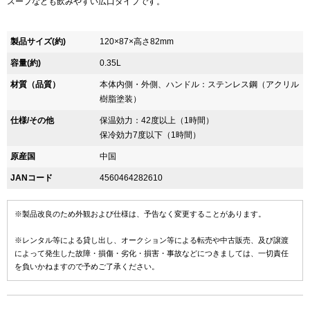
スープなども飲みやすい広口タイプです。
製品サイズ(約)
120×87×高さ82mm
容量(約)
0.35L
材質（品質）
本体内側・外側、ハンドル：ステンレス鋼（アクリル
樹脂塗装）
仕様/その他
保温効力：42度以上（1時間）
保冷効力7度以下（1時間）
原産国
中国
JANコード
4560464282610
※製品改良のため外観および仕様は、予告なく変更することがあります。
※レンタル等による貸し出し、オークション等による転売や中古販売、及び譲渡
によって発生した故障・損傷・劣化・損害・事故などにつきましては、一切責任
を負いかねますので予めご了承ください。