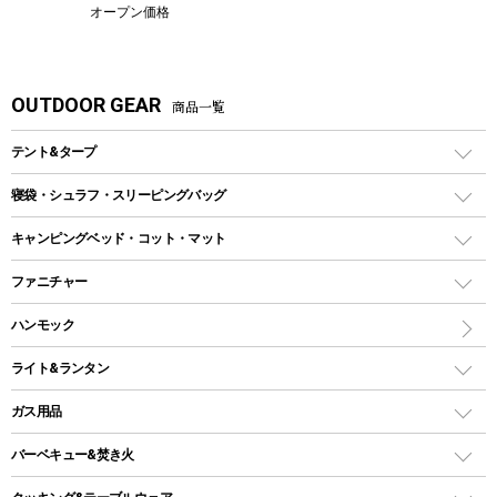
オープン価格
OUTDOOR GEAR
商品一覧
テント&タープ
テント
寝袋・シュラフ・スリーピングバッグ
ドームテント
レクタングラー型（封筒型）シュラフ
キャンピングベッド・コット・マット
ツールームテント
マミー型（人形型）シュラフ
キャンピングベッド・コット
ファニチャー
ワンポールテント
インナーシュラフ
マット
アウトドアテーブル
ハンモック
シェルターテント
インフレータブルマット
ワンタッチテント
アウトドアチェア
ライト&ランタン
ピロー
ソロテント
レジャーシート
LEDランタン
ガス用品
ロッジ型・オリジナルテント
ファニチャーアクセサリー
ガスランタン
ガスバーナー
タープ
バーベキュー&焚き火
オイルランタン
ガスコンロ
ヘキサタープ
バーベキューコンロ、グリル