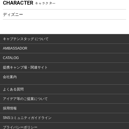
CHARACTER
キャラクター
ウェア、タオル
フィットネス
ディズニー
ウェア
アクセサリー
キャプテンスタッグ について
AMBASSADOR
CATALOG
提携キャンプ場・関連サイト
会社案内
よくある質問
アイデア等のご提案について
採用情報
SNSコミュニティガイドライン
プライバシーポリシー