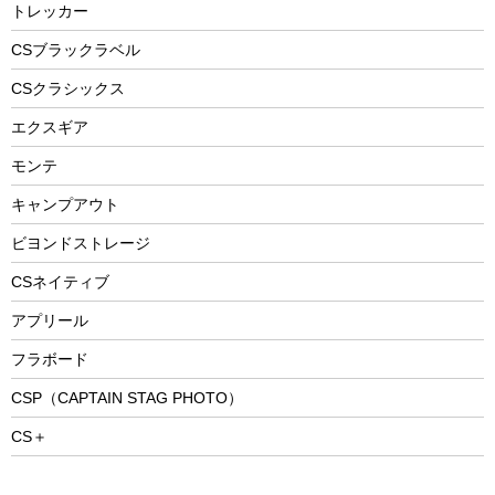
防災用品
ステンレスボトル
エアーポンプ
トレッカー
パラソル
スプレー関係
自転車ウェア
フードボトル
フローティングベスト
アクセサリー
ツール、他
CSブラックラベル
ヘルメット
コーヒー&ミル
CSクラシックス
エアーポンプ
トレー
エクスギア
ビーチテント
ランチョンマット
モンテ
ウィンター
ランチボックス
キャンプアウト
スノーシュー
ピクニックセット
防寒ウェア
ビヨンドストレージ
ツール&アクセサリー
CSネイティブ
トレッキング
アプリール
トレッキングステッキ
フラボード
トレッキングアクセサリー
CSP（CAPTAIN STAG PHOTO）
プレイグッズ
CS＋
ウェルネス
アクセサリー