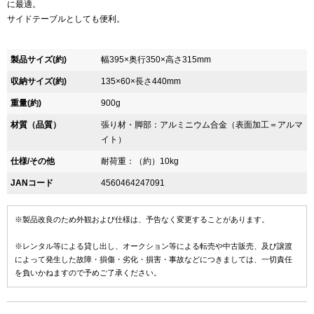
に最適。
サイドテーブルとしても便利。
製品サイズ(約)
幅395×奥行350×高さ315mm
収納サイズ(約)
135×60×長さ440mm
重量(約)
900g
材質（品質）
張り材・脚部：アルミニウム合金（表面加工＝アルマ
イト）
仕様/その他
耐荷重：（約）10kg
JANコード
4560464247091
※製品改良のため外観および仕様は、予告なく変更することがあります。
※レンタル等による貸し出し、オークション等による転売や中古販売、及び譲渡
によって発生した故障・損傷・劣化・損害・事故などにつきましては、一切責任
を負いかねますので予めご了承ください。