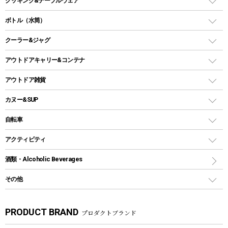
クッキング&テーブルウェア
ランタンスタンド
スクエアタープ（レクタタープ）
ガス缶
スタンダードタイプグリル
ダッチオーブン
ボトル（水筒）
LEDライト
メッシュタープ
ガスランタン
焚き火台タイプ（ロースタイル）グリル
スキレット
ステンレスボトル
クーラー&ジャグ
自立式タープ
ヘッドライト
ガストーチ、ライター
卓上タイプグリル
ホットサンドメーカー
シェルター（スクリーンタープ）
スクリュータイプ
キャンドル
クーラーボックス
アウトドアキャリー&コンテナ
パーティータイプグリル
クッカー、コッヘル
パラソル
コップ付きタイプ
多用途タイプグリル
クーラーバッグ
アウトドアキャリー
アウトドア雑貨
クッカーセット
テントアクセサリー
ワンタッチタイプ
ソロキャンプ用グリル
ウォータージャグ
コンテナ
バックパック&バッグ
カヌー&SUP
プラスチックボトル
シェラカップ
ペグ
鉄板、アミ
ウォーターボトル
デイパック、ウェストバッグ
ディズニーボトル
ポール
クッキングツール
インフレータブル
自転車
焚き火台&ストーブ
保冷剤
リュック、バックパック
グランドシート
トング
カヌー
火起こし
折りたたみ自転車
アクティビティ
トートバッグ、サコッシュ
ガイドロープ
ナイフ
カヤック
火消し
スポーツサイクル
マリン
酒類・Alcoholic Beverages
ショッピングキャリー
ツール
食器類
SUP
バーベキューツール
シティサイクル
スーツケース
ボディボード
その他
カトラリー
パドル
焚き火アクセサリー
子供向け自転車
その他アウトドア雑貨
ラッシュガード
ガーデニング
タンブラー
フローティングベスト
スモーカー、燻製器
自転車部品
ビーチサンダル
カラビナ
PRODUCT BRAND
プロダクトブランド
湯たんぽ
マグカップ、カップ
ヘルメット
燃料・着火剤・炭
テント
自転車用アクセサリー
レイン