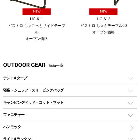
NEW
NEW
UC-611
UC-612
ビストロ ちょこっとサイドテーブ
ビストロ ちゃぶテーブル60
ル
オープン価格
オープン価格
OUTDOOR GEAR
商品一覧
テント&タープ
テント
寝袋・シュラフ・スリーピングバッグ
ドームテント
レクタングラー型（封筒型）シュラフ
キャンピングベッド・コット・マット
ツールームテント
マミー型（人形型）シュラフ
キャンピングベッド・コット
ファニチャー
ワンポールテント
インナーシュラフ
マット
アウトドアテーブル
ハンモック
シェルターテント
インフレータブルマット
ワンタッチテント
アウトドアチェア
ライト&ランタン