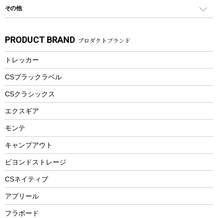
シティサイクル
スーツケース
ボディボード
その他
カトラリー
パドル
焚き火アクセサリー
子供向け自転車
その他アウトドア雑貨
ラッシュガード
ガーデニング
タンブラー
フローティングベスト
スモーカー、燻製器
自転車部品
ビーチサンダル
カラビナ
PRODUCT BRAND
プロダクトブランド
湯たんぽ
マグカップ、カップ
ヘルメット
燃料・着火剤・炭
テント
自転車用アクセサリー
レイン
防災用品
ステンレスボトル
エアーポンプ
トレッカー
パラソル
スプレー関係
自転車ウェア
フードボトル
フローティングベスト
アクセサリー
ツール、他
CSブラックラベル
ヘルメット
コーヒー&ミル
CSクラシックス
エアーポンプ
トレー
エクスギア
ビーチテント
ランチョンマット
モンテ
ウィンター
ランチボックス
キャンプアウト
スノーシュー
ピクニックセット
防寒ウェア
ビヨンドストレージ
ツール&アクセサリー
CSネイティブ
トレッキング
アプリール
トレッキングステッキ
フラボード
トレッキングアクセサリー