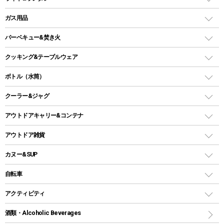
ピロー
ソロテント
レジャーシート
LEDランタン
ガス用品
ロッジ型・オリジナルテント
ファニチャーアクセサリー
ガスランタン
ガスバーナー
タープ
バーベキュー&焚き火
オイルランタン
ガスコンロ
ヘキサタープ
バーベキューコンロ、グリル
クッキング&テーブルウェア
ランタンスタンド
スクエアタープ（レクタタープ）
ガス缶
スタンダードタイプグリル
ダッチオーブン
ボトル（水筒）
LEDライト
メッシュタープ
ガスランタン
焚き火台タイプ（ロースタイル）グリル
スキレット
ステンレスボトル
クーラー&ジャグ
自立式タープ
ヘッドライト
ガストーチ、ライター
卓上タイプグリル
ホットサンドメーカー
シェルター（スクリーンタープ）
スクリュータイプ
キャンドル
クーラーボックス
アウトドアキャリー&コンテナ
パーティータイプグリル
クッカー、コッヘル
パラソル
コップ付きタイプ
多用途タイプグリル
クーラーバッグ
アウトドアキャリー
アウトドア雑貨
クッカーセット
テントアクセサリー
ワンタッチタイプ
ソロキャンプ用グリル
ウォータージャグ
コンテナ
バックパック&バッグ
カヌー&SUP
プラスチックボトル
シェラカップ
ペグ
鉄板、アミ
ウォーターボトル
デイパック、ウェストバッグ
ディズニーボトル
ポール
クッキングツール
インフレータブル
自転車
焚き火台&ストーブ
保冷剤
リュック、バックパック
グランドシート
トング
カヌー
火起こし
折りたたみ自転車
アクティビティ
トートバッグ、サコッシュ
ガイドロープ
ナイフ
カヤック
火消し
スポーツサイクル
マリン
酒類・Alcoholic Beverages
ショッピングキャリー
ツール
食器類
SUP
バーベキューツール