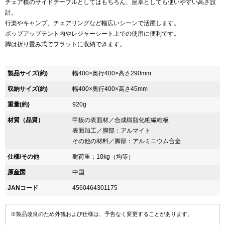
チェア横のサイドテーブルとしてはもちろん、座卓としても使いやすい高さ設
計。
行楽やキャンプ、チェアリングなど幅広いシーンで活躍します。
ポップアップテント内やレジャーシート上での使用に便利です。
脚は折り畳み式でフラットに収納できます。
製品サイズ(約)
幅400×奥行400×高さ290mm
収納サイズ(約)
幅400×奥行400×高さ45mm
重量(約)
920g
材質（品質）
甲板の表面材／合成樹脂化粧繊維板
表面加工／脚部：アルマイト
その他の材料／脚部：アルミニウム合金
仕様/その他
耐荷重：10kg（均等）
原産国
中国
JANコード
4560464301175
※製品改良のため外観および仕様は、予告なく変更することがあります。