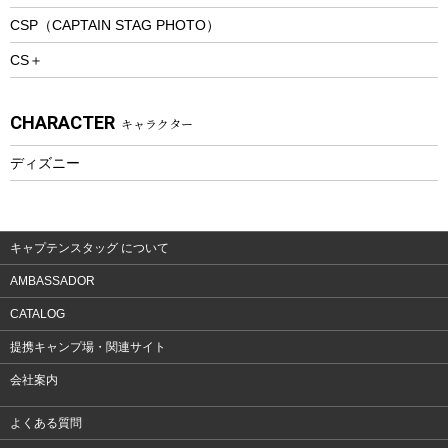
CSP（CAPTAIN STAG PHOTO）
プレイグッズ
CS＋
ウェルネス
アクセサリー
CHARACTER
キャラクター
ウェア、タオル
フィットネス
ディズニー
ウェア
アクセサリー
キャプテンスタッグ について
AMBASSADOR
CATALOG
提携キャンプ場・関連サイト
会社案内
よくある質問