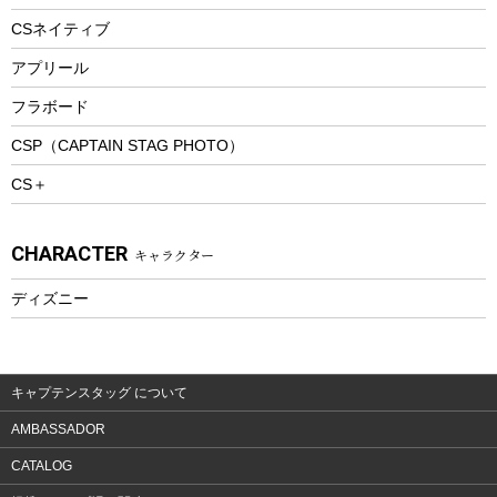
ツール&アクセサリー
CSネイティブ
トレッキング
アプリール
トレッキングステッキ
フラボード
トレッキングアクセサリー
CSP（CAPTAIN STAG PHOTO）
プレイグッズ
CS＋
ウェルネス
アクセサリー
CHARACTER
キャラクター
ウェア、タオル
フィットネス
ディズニー
ウェア
アクセサリー
キャプテンスタッグ について
AMBASSADOR
CATALOG