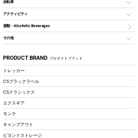
クッキングツール
インフレータブル
自転車
焚き火台&ストーブ
保冷剤
リュック、バックパック
グランドシート
トング
カヌー
火起こし
折りたたみ自転車
アクティビティ
トートバッグ、サコッシュ
ガイドロープ
ナイフ
カヤック
火消し
スポーツサイクル
マリン
酒類・Alcoholic Beverages
ショッピングキャリー
ツール
食器類
SUP
バーベキューツール
シティサイクル
スーツケース
ボディボード
その他
カトラリー
パドル
焚き火アクセサリー
子供向け自転車
その他アウトドア雑貨
ラッシュガード
ガーデニング
タンブラー
フローティングベスト
スモーカー、燻製器
自転車部品
ビーチサンダル
カラビナ
PRODUCT BRAND
プロダクトブランド
湯たんぽ
マグカップ、カップ
ヘルメット
燃料・着火剤・炭
テント
自転車用アクセサリー
レイン
防災用品
ステンレスボトル
エアーポンプ
トレッカー
パラソル
スプレー関係
自転車ウェア
フードボトル
フローティングベスト
アクセサリー
ツール、他
CSブラックラベル
ヘルメット
コーヒー&ミル
CSクラシックス
エアーポンプ
トレー
エクスギア
ビーチテント
ランチョンマット
モンテ
ウィンター
ランチボックス
キャンプアウト
スノーシュー
ピクニックセット
防寒ウェア
ビヨンドストレージ