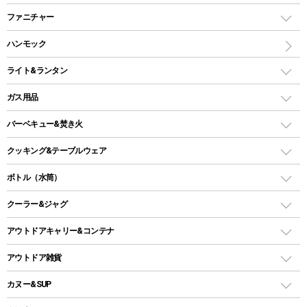
ツールームテント
マミー型（人形型）シュラフ
キャンピングベッド・コット
ファニチャー
ワンポールテント
インナーシュラフ
マット
アウトドアテーブル
ハンモック
シェルターテント
インフレータブルマット
ワンタッチテント
アウトドアチェア
ライト&ランタン
ピロー
ソロテント
レジャーシート
LEDランタン
ガス用品
ロッジ型・オリジナルテント
ファニチャーアクセサリー
ガスランタン
ガスバーナー
タープ
バーベキュー&焚き火
オイルランタン
ガスコンロ
ヘキサタープ
バーベキューコンロ、グリル
クッキング&テーブルウェア
ランタンスタンド
スクエアタープ（レクタタープ）
ガス缶
スタンダードタイプグリル
ダッチオーブン
ボトル（水筒）
LEDライト
メッシュタープ
ガスランタン
焚き火台タイプ（ロースタイル）グリル
スキレット
ステンレスボトル
クーラー&ジャグ
自立式タープ
ヘッドライト
ガストーチ、ライター
卓上タイプグリル
ホットサンドメーカー
シェルター（スクリーンタープ）
スクリュータイプ
キャンドル
クーラーボックス
アウトドアキャリー&コンテナ
パーティータイプグリル
クッカー、コッヘル
パラソル
コップ付きタイプ
多用途タイプグリル
クーラーバッグ
アウトドアキャリー
アウトドア雑貨
クッカーセット
テントアクセサリー
ワンタッチタイプ
ソロキャンプ用グリル
ウォータージャグ
コンテナ
バックパック&バッグ
カヌー&SUP
プラスチックボトル
シェラカップ
ペグ
鉄板、アミ
ウォーターボトル
デイパック、ウェストバッグ
ディズニーボトル
ポール