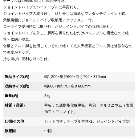
テーブルは2段階の高さに調節が可能。
ジョイントパイプでハイテーブルに早変わり。
ジョイントパイプの取り付け・取り外しは簡単なワンタッチジョイント式。
天板裏側にジョイントパイプ収納用アタッチメント付。
ロータイプ使用時には取り外したジョイントパイプの収納に便利。
ジョイントパイプを外し、脚部を折りたたむだけのシンプルな構造なので組
立・収納が簡単。
合板とアルミ脚を使用しているので軽くて丈夫天板裏とアルミ脚は補強付なの
で強度がアップ。
持ち運びに便利な取っ手付。
製品サイズ(約)
幅1,200×奥行600×高さ705・370mm
収納サイズ(約)
幅600×奥行70×高さ600mm
重量(約)
5kg
材質（品質）
甲板：合成樹脂化粧甲板、脚部：アルミニウム（表面
加工：アルマイト）
仕様/その他
セット内容：テーブル本体x1、ジョイントパイプx4
原産国
中国