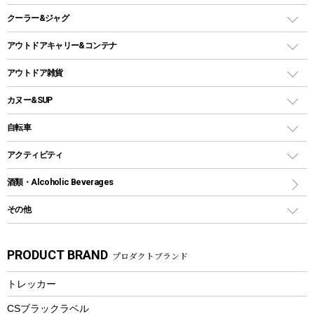
ガスランタン
焚き火台タイプ（ロースタイル）グリル
スキレット
ステンレスボトル
クーラー&ジャグ
自立式タープ
ヘッドライト
ガストーチ、ライター
卓上タイプグリル
ホットサンドメーカー
シェルター（スクリーンタープ）
スクリュータイプ
キャンドル
クーラーボックス
アウトドアキャリー&コンテナ
パーティータイプグリル
クッカー、コッヘル
パラソル
コップ付きタイプ
多用途タイプグリル
クーラーバッグ
アウトドアキャリー
アウトドア雑貨
クッカーセット
テントアクセサリー
ワンタッチタイプ
ソロキャンプ用グリル
ウォータージャグ
コンテナ
バックパック&バッグ
カヌー&SUP
プラスチックボトル
シェラカップ
ペグ
鉄板、アミ
ウォーターボトル
デイパック、ウェストバッグ
ディズニーボトル
ポール
クッキングツール
インフレータブル
自転車
焚き火台&ストーブ
保冷剤
リュック、バックパック
グランドシート
トング
カヌー
火起こし
折りたたみ自転車
アクティビティ
トートバッグ、サコッシュ
ガイドロープ
ナイフ
カヤック
火消し
スポーツサイクル
マリン
酒類・Alcoholic Beverages
ショッピングキャリー
ツール
食器類
SUP
バーベキューツール
シティサイクル
スーツケース
ボディボード
その他
カトラリー
パドル
焚き火アクセサリー
子供向け自転車
その他アウトドア雑貨
ラッシュガード
ガーデニング
タンブラー
フローティングベスト
スモーカー、燻製器
自転車部品
ビーチサンダル
カラビナ
PRODUCT BRAND
プロダクトブランド
湯たんぽ
マグカップ、カップ
ヘルメット
燃料・着火剤・炭
テント
自転車用アクセサリー
レイン
防災用品
ステンレスボトル
エアーポンプ
トレッカー
パラソル
スプレー関係
自転車ウェア
フードボトル
フローティングベスト
アクセサリー
ツール、他
CSブラックラベル