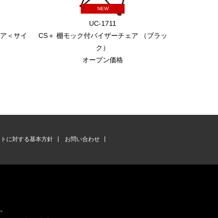
NEW
UC-1711
ェア＜サイ
CS＋ 棚モック付バイザーチェア （ブラッ
リクライ
）
ク）
オープン価格
ントに対する基本方針
お問い合わせ
す。