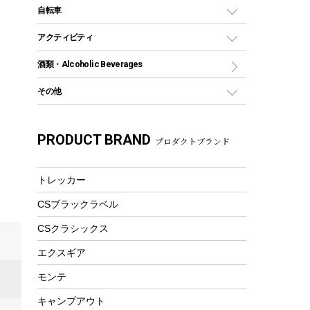
デイパック、ウェストバッグ
ディズニーボトル
ポール
クッキングツール
インフレータブル
自転車
焚き火台&ストーブ
保冷剤
リュック、バックパック
グランドシート
トング
カヌー
火起こし
折りたたみ自転車
アクティビティ
トートバッグ、サコッシュ
ガイドロープ
ナイフ
カヤック
火消し
スポーツサイクル
マリン
酒類・Alcoholic Beverages
ショッピングキャリー
ツール
食器類
SUP
バーベキューツール
シティサイクル
スーツケース
ボディボード
その他
カトラリー
パドル
焚き火アクセサリー
子供向け自転車
その他アウトドア雑貨
ラッシュガード
ガーデニング
タンブラー
フローティングベスト
スモーカー、燻製器
自転車部品
ビーチサンダル
カラビナ
PRODUCT BRAND
湯たんぽ
マグカップ、カップ
プロダクトブランド
ヘルメット
燃料・着火剤・炭
テント
自転車用アクセサリー
レイン
防災用品
ステンレスボトル
エアーポンプ
パラソル
スプレー関係
自転車ウェア
トレッカー
フードボトル
フローティングベスト
アクセサリー
ツール、他
CSブラックラベル
ヘルメット
コーヒー&ミル
エアーポンプ
CSクラシックス
トレー
ビーチテント
ランチョンマット
エクスギア
ウィンター
ランチボックス
モンテ
スノーシュー
ピクニックセット
キャンプアウト
防寒ウェア