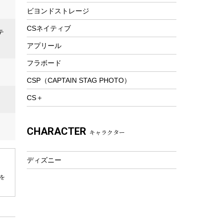
ビヨンドストレージ
ツール&アクセサリー
トレッキング
CSネイティブ
テ
トレッキングステッキ
アプリール
トレッキングアクセサリー
フラボード
プレイグッズ
CSP（CAPTAIN STAG PHOTO）
ウェルネス
CS＋
アクセサリー
ウェア、タオル
CHARACTER
キャラクター
フィットネス
ウェア
ディズニー
アクセサリー
を