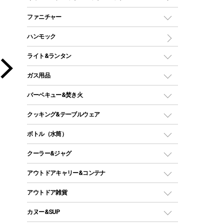
ツールームテント
マミー型（人形型）シュラフ
キャンピングベッド・コット
ファニチャー
ワンポールテント
インナーシュラフ
マット
アウトドアテーブル
ハンモック
シェルターテント
インフレータブルマット
ワンタッチテント
アウトドアチェア
ライト&ランタン
ピロー
ソロテント
レジャーシート
LEDランタン
ガス用品
ロッジ型・オリジナルテント
ファニチャーアクセサリー
ガスランタン
ガスバーナー
タープ
バーベキュー&焚き火
オイルランタン
ガスコンロ
ヘキサタープ
バーベキューコンロ、グリル
クッキング&テーブルウェア
ランタンスタンド
スクエアタープ（レクタタープ）
ガス缶
スタンダードタイプグリル
ダッチオーブン
ボトル（水筒）
LEDライト
メッシュタープ
ガスランタン
焚き火台タイプ（ロースタイル）グリル
スキレット
ステンレスボトル
クーラー&ジャグ
自立式タープ
ヘッドライト
ガストーチ、ライター
卓上タイプグリル
ホットサンドメーカー
シェルター（スクリーンタープ）
スクリュータイプ
キャンドル
クーラーボックス
アウトドアキャリー&コンテナ
パーティータイプグリル
クッカー、コッヘル
パラソル
コップ付きタイプ
多用途タイプグリル
クーラーバッグ
アウトドアキャリー
アウトドア雑貨
クッカーセット
テントアクセサリー
ワンタッチタイプ
ソロキャンプ用グリル
ウォータージャグ
コンテナ
バックパック&バッグ
カヌー&SUP
プラスチックボトル
シェラカップ
ペグ
鉄板、アミ
ウォーターボトル