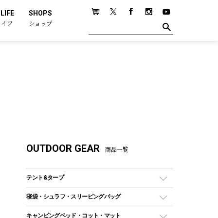
LIFE
SHOPS
ライフ
ショップ
OUTDOOR GEAR
商品一覧
テント&タープ
テント
寝袋・シュラフ・スリーピングバッグ
ドームテント
レクタングラー型（封筒型）シュラフ
キャンピングベッド・コット・マット