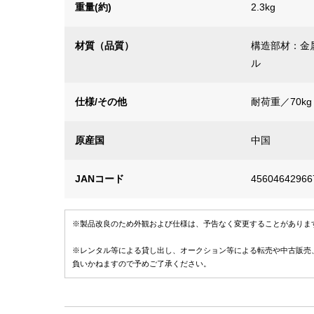
重量(約)
2.3kg
材質（品質）
構造部材：金
ル
仕様/その他
耐荷重／70kg
原産国
中国
JANコード
45604642966
※製品改良のため外観および仕様は、予告なく変更することがありま
※レンタル等による貸し出し、オークション等による転売や中古販売
負いかねますので予めご了承ください。