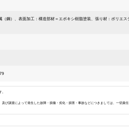
属（鋼）、表面加工：構造部材＝エポキシ樹脂塗装、張り材：ポリエス
79
す。
、及び譲渡によって発生した故障・損傷・劣化・損害・事故などにつきましては、一切責任