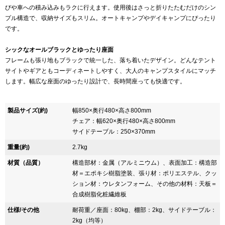
びや車への積み込みもラクに行えます。使用後はさっと折りたたむだけのシン
プル構造で、収納サイズもスリム。オートキャンプやデイキャンプにぴったり
です。
シックなオールブラックとゆったり座面
フレームも張り地もブラックで統一した、落ち着いたデザイン。どんなテント
サイトやギアともコーディネートしやすく、大人のキャンプスタイルにマッチ
します。幅広な座面のゆったり設計で、長時間座っても快適です。
製品サイズ(約)
幅850×奥行480×高さ800mm
チェア：幅620×奥行480×高さ800mm
サイドテーブル：250×370mm
重量(約)
2.7kg
材質（品質）
構造部材：金属（アルミニウム）、表面加工：構造部
材＝エポキシ樹脂塗装、張り材：ポリエステル、クッ
ション材：ウレタンフォーム、その他の材料：天板＝
合成樹脂化粧繊維板
仕様/その他
耐荷重／座面：80kg、棚部：2kg、サイドテーブル：
2kg（均等）