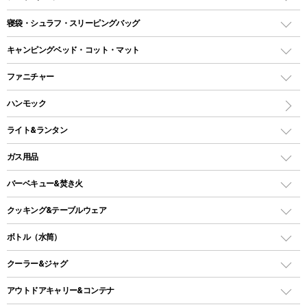
テント
寝袋・シュラフ・スリーピングバッグ
ドームテント
レクタングラー型（封筒型）シュラフ
キャンピングベッド・コット・マット
ツールームテント
マミー型（人形型）シュラフ
キャンピングベッド・コット
ファニチャー
ワンポールテント
インナーシュラフ
マット
アウトドアテーブル
ハンモック
シェルターテント
インフレータブルマット
ワンタッチテント
アウトドアチェア
ライト&ランタン
ピロー
ソロテント
レジャーシート
LEDランタン
ガス用品
ロッジ型・オリジナルテント
ファニチャーアクセサリー
ガスランタン
ガスバーナー
タープ
バーベキュー&焚き火
オイルランタン
ガスコンロ
ヘキサタープ
バーベキューコンロ、グリル
クッキング&テーブルウェア
ランタンスタンド
スクエアタープ（レクタタープ）
ガス缶
スタンダードタイプグリル
ダッチオーブン
ボトル（水筒）
LEDライト
メッシュタープ
ガスランタン
焚き火台タイプ（ロースタイル）グリル
スキレット
ステンレスボトル
クーラー&ジャグ
自立式タープ
ヘッドライト
ガストーチ、ライター
卓上タイプグリル
ホットサンドメーカー
シェルター（スクリーンタープ）
スクリュータイプ
キャンドル
クーラーボックス
アウトドアキャリー&コンテナ
パーティータイプグリル
クッカー、コッヘル
パラソル
コップ付きタイプ