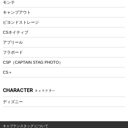
モンテ
ウィンター
ランチボックス
キャンプアウト
スノーシュー
ピクニックセット
防寒ウェア
ビヨンドストレージ
ツール&アクセサリー
CSネイティブ
トレッキング
アプリール
トレッキングステッキ
フラボード
トレッキングアクセサリー
CSP（CAPTAIN STAG PHOTO）
プレイグッズ
CS＋
ウェルネス
アクセサリー
CHARACTER
キャラクター
ウェア、タオル
フィットネス
ディズニー
ウェア
アクセサリー
キャプテンスタッグ について