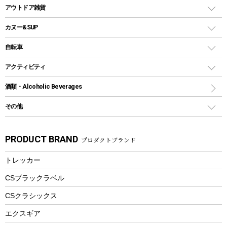
多用途タイプグリル
クーラーバッグ
アウトドアキャリー
アウトドア雑貨
クッカーセット
テントアクセサリー
ワンタッチタイプ
ソロキャンプ用グリル
ウォータージャグ
コンテナ
バックパック&バッグ
カヌー&SUP
プラスチックボトル
シェラカップ
ペグ
鉄板、アミ
ウォーターボトル
デイパック、ウェストバッグ
ディズニーボトル
ポール
クッキングツール
インフレータブル
自転車
焚き火台&ストーブ
保冷剤
リュック、バックパック
グランドシート
トング
カヌー
火起こし
折りたたみ自転車
アクティビティ
トートバッグ、サコッシュ
ガイドロープ
ナイフ
カヤック
火消し
スポーツサイクル
マリン
酒類・Alcoholic Beverages
ショッピングキャリー
ツール
食器類
SUP
バーベキューツール
シティサイクル
スーツケース
ボディボード
その他
カトラリー
パドル
焚き火アクセサリー
子供向け自転車
その他アウトドア雑貨
ラッシュガード
ガーデニング
タンブラー
フローティングベスト
スモーカー、燻製器
自転車部品
ビーチサンダル
カラビナ
PRODUCT BRAND
プロダクトブランド
湯たんぽ
マグカップ、カップ
ヘルメット
燃料・着火剤・炭
テント
自転車用アクセサリー
レイン
防災用品
ステンレスボトル
エアーポンプ
トレッカー
パラソル
スプレー関係
自転車ウェア
フードボトル
フローティングベスト
アクセサリー
ツール、他
CSブラックラベル
ヘルメット
コーヒー&ミル
CSクラシックス
エアーポンプ
トレー
エクスギア
ビーチテント
ランチョンマット