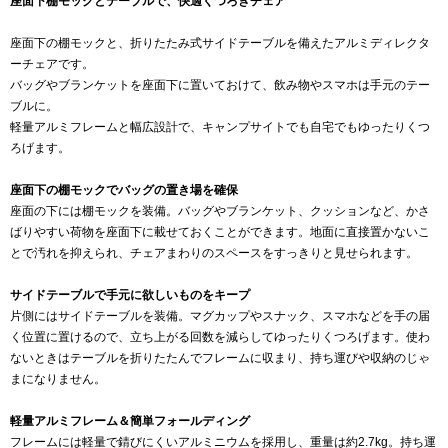
座面下棚モックとテーブルで、快適くつろぎチェア
座面下の棚モックと、折りたたみ式サイドテーブルを備えたアルミディレクタ
ーチェアです。
バッグやブランケットを座面下に置いておけて、飲み物やスマホは手元のテー
ブルに。
軽量アルミフレームと幅広設計で、キャンプサイトでも自宅でもゆったりくつ
ろげます。
座面下の棚モックでバッグの置き場を確保
座面の下には棚モックを装備。バッグやブランケット、クッションなど、かさ
ばりやすい荷物を座面下に載せておくことができます。地面に直接置かないこ
とで汚れを抑えられ、チェアまわりのスペースをすっきりと見せられます。
サイドテーブルで手元に欲しいものをキープ
片側にはサイドテーブルを装備。マグカップやスナック、スマホなどを手の届
く位置に置けるので、立ち上がる回数を減らしてゆったりくつろげます。使わ
ないときはテーブルを折りたたんでフレームに収まり、持ち運びや収納のじゃ
まになりません。
軽量アルミフレーム＆簡単フォールディング
フレームには軽量で錆びにくいアルミニウムを採用し、重量は約2.7kg。持ち運