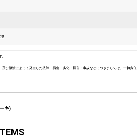
26
す。
、及び譲渡によって発生した故障・損傷・劣化・損害・事故などにつきましては、一切責任
ーキ)
ITEMS