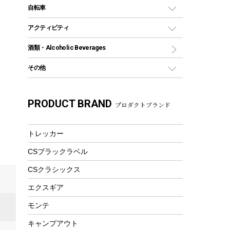
デイパック、ウェストバッグ
ディズニーボトル
ポール
クッキングツール
インフレータブル
自転車
焚き火台&ストーブ
保冷剤
リュック、バックパック
グランドシート
トング
カヌー
火起こし
折りたたみ自転車
アクティビティ
トートバッグ、サコッシュ
ガイドロープ
ナイフ
カヤック
火消し
スポーツサイクル
マリン
酒類・Alcoholic Beverages
ショッピングキャリー
ツール
食器類
SUP
バーベキューツール
シティサイクル
スーツケース
ボディボード
その他
カトラリー
パドル
焚き火アクセサリー
子供向け自転車
その他アウトドア雑貨
ラッシュガード
ガーデニング
タンブラー
フローティングベスト
スモーカー、燻製器
自転車部品
ビーチサンダル
カラビナ
PRODUCT BRAND
湯たんぽ
マグカップ、カップ
プロダクトブランド
ヘルメット
燃料・着火剤・炭
テント
自転車用アクセサリー
レイン
防災用品
ステンレスボトル
エアーポンプ
パラソル
スプレー関係
自転車ウェア
トレッカー
フードボトル
フローティングベスト
アクセサリー
ツール、他
CSブラックラベル
ヘルメット
コーヒー&ミル
エアーポンプ
CSクラシックス
トレー
ビーチテント
ランチョンマット
エクスギア
ウィンター
ランチボックス
モンテ
スノーシュー
ピクニックセット
キャンプアウト
防寒ウェア