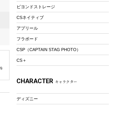
ビヨンドストレージ
ツール&アクセサリー
トレッキング
CSネイティブ
トレッキングステッキ
アプリール
トレッキングアクセサリー
フラボード
プレイグッズ
CSP（CAPTAIN STAG PHOTO）
ウェルネス
CS＋
アクセサリー
を
ウェア、タオル
CHARACTER
キャラクター
フィットネス
ウェア
ディズニー
アクセサリー