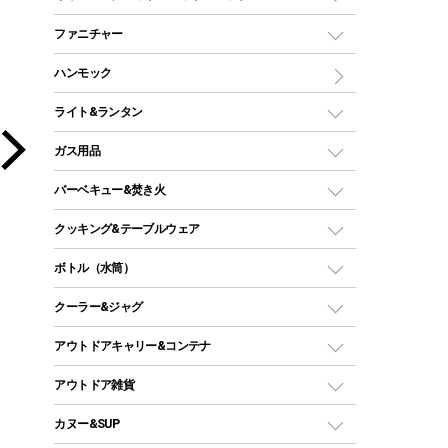
ツールームテント
マミー型（人形型）シュラフ
キャンピングベッド・コット
ファニチャー
ワンポールテント
インナーシュラフ
マット
アウトドアテーブル
ハンモック
シェルターテント
インフレータブルマット
ワンタッチテント
アウトドアチェア
ライト&ランタン
ピロー
ソロテント
レジャーシート
LEDランタン
ガス用品
ロッジ型・オリジナルテント
ファニチャーアクセサリー
ガスランタン
ガスバーナー
タープ
バーベキュー&焚き火
オイルランタン
ガスコンロ
ヘキサタープ
バーベキューコンロ、グリル
クッキング&テーブルウェア
ランタンスタンド
スクエアタープ（レクタタープ）
ガス缶
スタンダードタイプグリル
ダッチオーブン
ボトル（水筒）
LEDライト
メッシュタープ
ガスランタン
焚き火台タイプ（ロースタイル）グリル
スキレット
ステンレスボトル
クーラー&ジャグ
自立式タープ
ヘッドライト
ガストーチ、ライター
卓上タイプグリル
ホットサンドメーカー
シェルター（スクリーンタープ）
スクリュータイプ
キャンドル
クーラーボックス
アウトドアキャリー&コンテナ
パーティータイプグリル
クッカー、コッヘル
パラソル
コップ付きタイプ
多用途タイプグリル
クーラーバッグ
アウトドアキャリー
アウトドア雑貨
クッカーセット
テントアクセサリー
ワンタッチタイプ
ソロキャンプ用グリル
ウォータージャグ
コンテナ
バックパック&バッグ
カヌー&SUP
プラスチックボトル
シェラカップ
ペグ
鉄板、アミ
ウォーターボトル