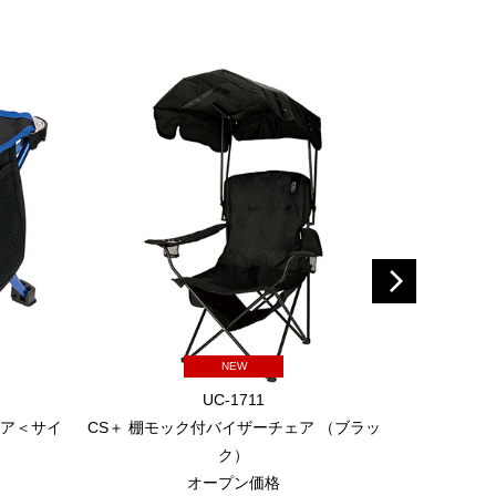
NEW
UC-1711
ェア＜サイ
CS＋ 棚モック付バイザーチェア （ブラッ
リクライ
）
ク）
オープン価格