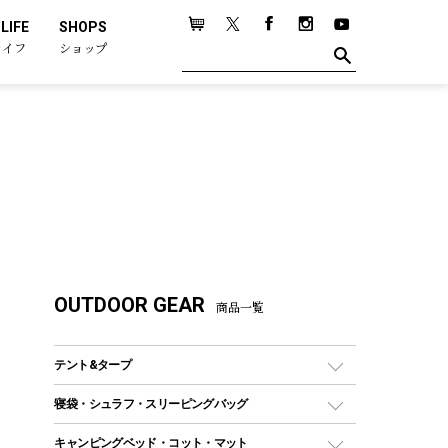
LIFE
SHOPS
ライフ
ショップ
OUTDOOR GEAR
商品一覧
テント&タープ
テント
寝袋・シュラフ・スリーピングバッグ
ドームテント
レクタングラー型（封筒型）シュラフ
キャンピングベッド・コット・マット