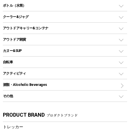
ガス缶
スタンダードタイプグリル
ダッチオーブン
ボトル（水筒）
LEDライト
メッシュタープ
ガスランタン
焚き火台タイプ（ロースタイル）グリル
スキレット
ステンレスボトル
クーラー&ジャグ
自立式タープ
ヘッドライト
ガストーチ、ライター
卓上タイプグリル
ホットサンドメーカー
シェルター（スクリーンタープ）
スクリュータイプ
キャンドル
クーラーボックス
アウトドアキャリー&コンテナ
パーティータイプグリル
クッカー、コッヘル
パラソル
コップ付きタイプ
多用途タイプグリル
クーラーバッグ
アウトドアキャリー
アウトドア雑貨
クッカーセット
テントアクセサリー
ワンタッチタイプ
ソロキャンプ用グリル
ウォータージャグ
コンテナ
バックパック&バッグ
カヌー&SUP
プラスチックボトル
シェラカップ
ペグ
鉄板、アミ
ウォーターボトル
デイパック、ウェストバッグ
ディズニーボトル
ポール
クッキングツール
インフレータブル
自転車
焚き火台&ストーブ
保冷剤
リュック、バックパック
グランドシート
トング
カヌー
火起こし
折りたたみ自転車
アクティビティ
トートバッグ、サコッシュ
ガイドロープ
ナイフ
カヤック
火消し
スポーツサイクル
マリン
酒類・Alcoholic Beverages
ショッピングキャリー
ツール
食器類
SUP
バーベキューツール
シティサイクル
スーツケース
ボディボード
その他
カトラリー
パドル
焚き火アクセサリー
子供向け自転車
その他アウトドア雑貨
ラッシュガード
ガーデニング
タンブラー
フローティングベスト
スモーカー、燻製器
自転車部品
ビーチサンダル
カラビナ
PRODUCT BRAND
プロダクトブランド
湯たんぽ
マグカップ、カップ
ヘルメット
燃料・着火剤・炭
テント
自転車用アクセサリー
レイン
防災用品
ステンレスボトル
エアーポンプ
トレッカー
パラソル
スプレー関係
自転車ウェア