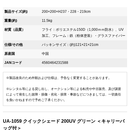
製品サイズ(約)
200×200×H237・228・219cm
重量(約)
11.5kg
材質（品質）
フライ：ポリエステル150D（1,000ｍｍ防水）、UV
加工、フレーム：鉄（粉体塗装）・グラスファイバー
仕様/その他
パッキンサイズ：(約)121×21×21cm
原産国
中国
JANコード
4560464231588
※製品改良のため外観および仕様は、予告なく変更することがあります。
※レンタル等による貸し出し、オークション等による転売や中古販売、及び譲渡
によって発生した故障・損傷・劣化・損害・事故などにつきましては、一切責任
を負いかねますので予めご了承ください。
UA-1059 クイックシェード 200UV グリーン ＜キャリーバ
ッグ付＞