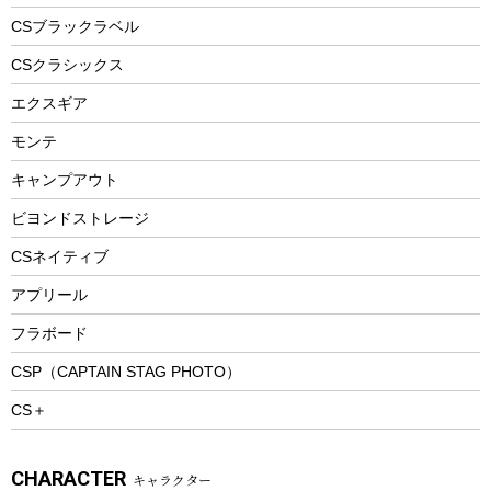
フードボトル
フローティングベスト
アクセサリー
ツール、他
CSブラックラベル
ヘルメット
コーヒー&ミル
CSクラシックス
エアーポンプ
トレー
エクスギア
ビーチテント
ランチョンマット
モンテ
ウィンター
ランチボックス
キャンプアウト
スノーシュー
ピクニックセット
防寒ウェア
ビヨンドストレージ
ツール&アクセサリー
CSネイティブ
トレッキング
アプリール
トレッキングステッキ
フラボード
トレッキングアクセサリー
CSP（CAPTAIN STAG PHOTO）
プレイグッズ
CS＋
ウェルネス
アクセサリー
CHARACTER
キャラクター
ウェア、タオル