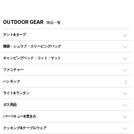
OUTDOOR GEAR
商品一覧
テント&タープ
テント
寝袋・シュラフ・スリーピングバッグ
ドームテント
レクタングラー型（封筒型）シュラフ
キャンピングベッド・コット・マット
ツールームテント
マミー型（人形型）シュラフ
キャンピングベッド・コット
ファニチャー
ワンポールテント
インナーシュラフ
マット
アウトドアテーブル
ハンモック
シェルターテント
インフレータブルマット
ワンタッチテント
アウトドアチェア
ライト&ランタン
ピロー
ソロテント
レジャーシート
LEDランタン
ガス用品
ロッジ型・オリジナルテント
ファニチャーアクセサリー
ガスランタン
ガスバーナー
タープ
バーベキュー&焚き火
オイルランタン
ガスコンロ
ヘキサタープ
バーベキューコンロ、グリル
クッキング&テーブルウェア
ランタンスタンド
スクエアタープ（レクタタープ）