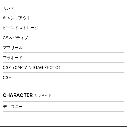
ビーチテント
ランチョンマット
モンテ
ウィンター
ランチボックス
キャンプアウト
スノーシュー
ピクニックセット
防寒ウェア
ビヨンドストレージ
ツール&アクセサリー
CSネイティブ
トレッキング
アプリール
トレッキングステッキ
フラボード
トレッキングアクセサリー
CSP（CAPTAIN STAG PHOTO）
プレイグッズ
CS＋
ウェルネス
アクセサリー
CHARACTER
キャラクター
ウェア、タオル
フィットネス
ディズニー
ウェア
アクセサリー