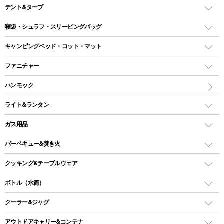
テント&タープ
テント
寝袋・シュラフ・スリーピングバッグ
ドームテント
レクタングラー型（封筒型）シュラフ
キャンピングベッド・コット・マット
ツールームテント
マミー型（人形型）シュラフ
キャンピングベッド・コット
ファニチャー
ワンポールテント
インナーシュラフ
マット
アウトドアテーブル
ハンモック
シェルターテント
インフレータブルマット
ワンタッチテント
アウトドアチェア
ライト&ランタン
ピロー
ソロテント
レジャーシート
LEDランタン
ガス用品
ロッジ型・オリジナルテント
ファニチャーアクセサリー
ガスランタン
ガスバーナー
タープ
バーベキュー&焚き火
オイルランタン
ガスコンロ
ヘキサタープ
バーベキューコンロ、グリル
クッキング&テーブルウェア
ランタンスタンド
スクエアタープ（レクタタープ）
ガス缶
スタンダードタイプグリル
ダッチオーブン
ボトル（水筒）
LEDライト
メッシュタープ
ガスランタン
焚き火台タイプ（ロースタイル）グリル
スキレット
ステンレスボトル
クーラー&ジャグ
自立式タープ
ヘッドライト
ガストーチ、ライター
卓上タイプグリル
ホットサンドメーカー
シェルター（スクリーンタープ）
スクリュータイプ
キャンドル
クーラーボックス
アウトドアキャリー&コンテナ
パーティータイプグリル