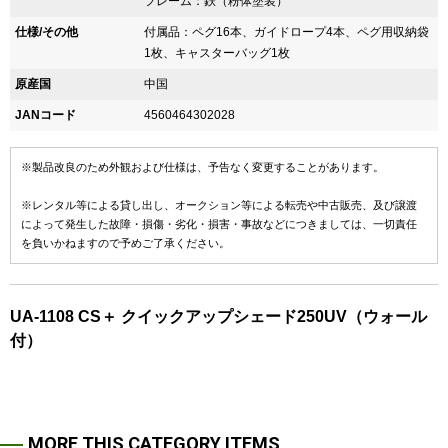
フレーム：鉄（粉体塗装）
仕様/その他
付属品：ペグ16本、ガイドロープ4本、ペグ用収納袋
1枚、キャスターバッグ1枚
原産国
中国
JANコード
4560464302028
※製品改良のため外観および仕様は、予告なく変更することがあります。
※レンタル等による貸し出し、オークション等による転売や中古販売、及び譲渡
によって発生した故障・損傷・劣化・損害・事故などにつきましては、一切責任
を負いかねますので予めご了承ください。
UA-1108 CS＋ クイックアップシェード250UV（ウォール
付）
MORE THIS CATEGORY ITEMS