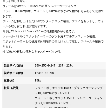
差しを通しません。
ウォールはUVカット率95％の内面シルバーコーティング。
フライ10,000mm防水、ウォール1,000mm防水なので雨の日も安心して使用で
きます。
フレームは押し上げるだけのワンタッチロック構造。フライをセットし、ウォ
ールを取り付ければ設営完了です。
高さは247cm・237cm・227cmの3段階調節が可能です。
ウォールパネルにスポットクーラーのダクト用ダブルファスナーを装備。
スポットクーラーとの併用で休憩場所の日よけとして涼しいスペースを確保で
きます。
持ち運びや移動に便利なキャスターバッグ付。
製品サイズ(約)
250×250×H247・237・227cm
収納サイズ(約)
123×21×21cm
重量(約)
15kg
材質（品質）
フライ：ポリエステル150D・ブラックコーティング
（10,000mm防水）UV加工
ウォール：ポリエステル150D・シルバーコーティン
グ（1,000mm防水）UV加工