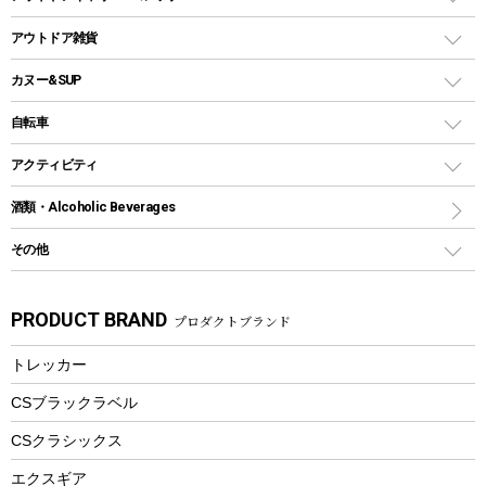
クッカー、コッヘル
パラソル
コップ付きタイプ
多用途タイプグリル
クーラーバッグ
アウトドアキャリー
アウトドア雑貨
クッカーセット
テントアクセサリー
ワンタッチタイプ
ソロキャンプ用グリル
ウォータージャグ
コンテナ
バックパック&バッグ
カヌー&SUP
プラスチックボトル
シェラカップ
ペグ
鉄板、アミ
ウォーターボトル
デイパック、ウェストバッグ
ディズニーボトル
ポール
クッキングツール
インフレータブル
自転車
焚き火台&ストーブ
保冷剤
リュック、バックパック
グランドシート
トング
カヌー
火起こし
折りたたみ自転車
アクティビティ
トートバッグ、サコッシュ
ガイドロープ
ナイフ
カヤック
火消し
スポーツサイクル
マリン
酒類・Alcoholic Beverages
ショッピングキャリー
ツール
食器類
SUP
バーベキューツール
シティサイクル
スーツケース
ボディボード
その他
カトラリー
パドル
焚き火アクセサリー
子供向け自転車
その他アウトドア雑貨
ラッシュガード
ガーデニング
タンブラー
フローティングベスト
スモーカー、燻製器
自転車部品
ビーチサンダル
カラビナ
PRODUCT BRAND
プロダクトブランド
湯たんぽ
マグカップ、カップ
ヘルメット
燃料・着火剤・炭
テント
自転車用アクセサリー
レイン
防災用品
ステンレスボトル
エアーポンプ
トレッカー
パラソル
スプレー関係
自転車ウェア
フードボトル
フローティングベスト
アクセサリー
ツール、他
CSブラックラベル
ヘルメット
コーヒー&ミル
CSクラシックス
エアーポンプ
トレー
エクスギア