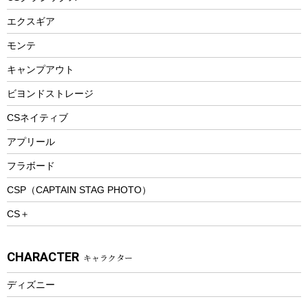
エアーポンプ
トレー
エクスギア
ビーチテント
ランチョンマット
モンテ
ウィンター
ランチボックス
キャンプアウト
スノーシュー
ピクニックセット
防寒ウェア
ビヨンドストレージ
ツール&アクセサリー
CSネイティブ
トレッキング
アプリール
トレッキングステッキ
フラボード
トレッキングアクセサリー
CSP（CAPTAIN STAG PHOTO）
プレイグッズ
CS＋
ウェルネス
アクセサリー
CHARACTER
キャラクター
ウェア、タオル
フィットネス
ディズニー
ウェア