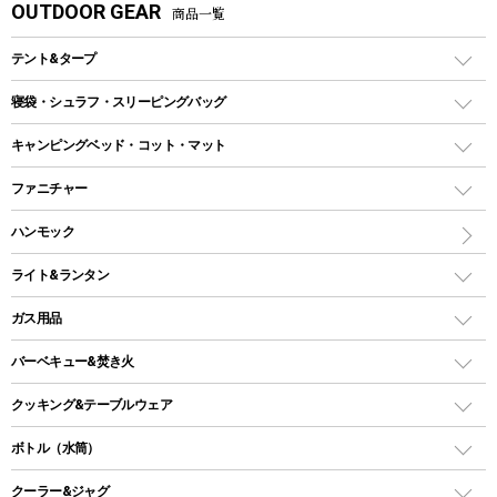
OUTDOOR GEAR
商品一覧
テント&タープ
テント
寝袋・シュラフ・スリーピングバッグ
ドームテント
レクタングラー型（封筒型）シュラフ
キャンピングベッド・コット・マット
ツールームテント
マミー型（人形型）シュラフ
キャンピングベッド・コット
ファニチャー
ワンポールテント
インナーシュラフ
マット
アウトドアテーブル
ハンモック
シェルターテント
インフレータブルマット
ワンタッチテント
アウトドアチェア
ライト&ランタン
ピロー
ソロテント
レジャーシート
LEDランタン
ガス用品
ロッジ型・オリジナルテント
ファニチャーアクセサリー
ガスランタン
ガスバーナー
タープ
バーベキュー&焚き火
オイルランタン
ガスコンロ
ヘキサタープ
バーベキューコンロ、グリル
クッキング&テーブルウェア
ランタンスタンド
スクエアタープ（レクタタープ）
ガス缶
スタンダードタイプグリル
ダッチオーブン
ボトル（水筒）
LEDライト
メッシュタープ
ガスランタン
焚き火台タイプ（ロースタイル）グリル
スキレット
ステンレスボトル
クーラー&ジャグ
自立式タープ
ヘッドライト