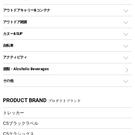
ガストーチ、ライター
卓上タイプグリル
ホットサンドメーカー
シェルター（スクリーンタープ）
スクリュータイプ
キャンドル
クーラーボックス
アウトドアキャリー&コンテナ
パーティータイプグリル
クッカー、コッヘル
パラソル
コップ付きタイプ
多用途タイプグリル
クーラーバッグ
アウトドアキャリー
アウトドア雑貨
クッカーセット
テントアクセサリー
ワンタッチタイプ
ソロキャンプ用グリル
ウォータージャグ
コンテナ
バックパック&バッグ
カヌー&SUP
プラスチックボトル
シェラカップ
ペグ
鉄板、アミ
ウォーターボトル
デイパック、ウェストバッグ
ディズニーボトル
ポール
クッキングツール
インフレータブル
自転車
焚き火台&ストーブ
保冷剤
リュック、バックパック
グランドシート
トング
カヌー
火起こし
折りたたみ自転車
アクティビティ
トートバッグ、サコッシュ
ガイドロープ
ナイフ
カヤック
火消し
スポーツサイクル
マリン
酒類・Alcoholic Beverages
ショッピングキャリー
ツール
食器類
SUP
バーベキューツール
シティサイクル
スーツケース
ボディボード
その他
カトラリー
パドル
焚き火アクセサリー
子供向け自転車
その他アウトドア雑貨
ラッシュガード
ガーデニング
タンブラー
フローティングベスト
スモーカー、燻製器
自転車部品
ビーチサンダル
カラビナ
PRODUCT BRAND
プロダクトブランド
湯たんぽ
マグカップ、カップ
ヘルメット
燃料・着火剤・炭
テント
自転車用アクセサリー
レイン
防災用品
ステンレスボトル
エアーポンプ
トレッカー
パラソル
スプレー関係
自転車ウェア
フードボトル
フローティングベスト
アクセサリー
ツール、他
CSブラックラベル
ヘルメット
コーヒー&ミル
CSクラシックス