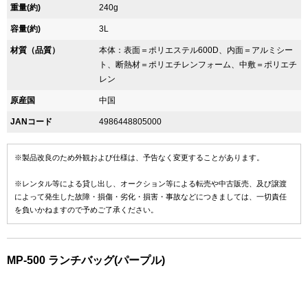
重量(約)
240g
容量(約)
3L
材質（品質）
本体：表面＝ポリエステル600D、内面＝アルミシー
ト、断熱材＝ポリエチレンフォーム、中敷＝ポリエチ
レン
原産国
中国
JANコード
4986448805000
※製品改良のため外観および仕様は、予告なく変更することがあります。
※レンタル等による貸し出し、オークション等による転売や中古販売、及び譲渡
によって発生した故障・損傷・劣化・損害・事故などにつきましては、一切責任
を負いかねますので予めご了承ください。
MP-500 ランチバッグ(パープル)