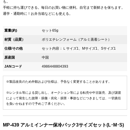
も。
手軽に持ち運びできる。毎日のお買い物に便利。自宅まで新鮮さを保ちます。
通学・通勤時に！お弁当箱などにも使える。
重量(約)
セット65g
材質（品質）
ポリエチレンフォーム（アルミ蒸着シート）
仕様/その他
セット内容：Ｌサイズ1、Mサイズ1、Sサイズ1
原産国
中国
JANコード
4986448804393
※製品改良のため外観および仕様は、予告なく変更することがあります。
※レンタル等による貸し出し、オークション等による転売や中古販売、及び譲渡
によって発生した故障・損傷・劣化・損害・事故などにつきましては、一切責任
を負いかねますので予めご了承ください。
MP-439 アルミインナー保冷パック3サイズセット(L･M･S)