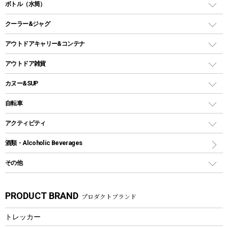
ダッチオーブン
ボトル（水筒）
LEDライト
メッシュタープ
ガスランタン
焚き火台タイプ（ロースタイル）グリル
スキレット
ステンレスボトル
クーラー&ジャグ
自立式タープ
ヘッドライト
ガストーチ、ライター
卓上タイプグリル
ホットサンドメーカー
シェルター（スクリーンタープ）
スクリュータイプ
キャンドル
クーラーボックス
アウトドアキャリー&コンテナ
パーティータイプグリル
クッカー、コッヘル
パラソル
コップ付きタイプ
多用途タイプグリル
クーラーバッグ
アウトドアキャリー
アウトドア雑貨
クッカーセット
テントアクセサリー
ワンタッチタイプ
ソロキャンプ用グリル
ウォータージャグ
コンテナ
バックパック&バッグ
カヌー&SUP
プラスチックボトル
シェラカップ
ペグ
鉄板、アミ
ウォーターボトル
デイパック、ウェストバッグ
ディズニーボトル
ポール
クッキングツール
インフレータブル
自転車
焚き火台&ストーブ
保冷剤
リュック、バックパック
グランドシート
トング
カヌー
火起こし
折りたたみ自転車
アクティビティ
トートバッグ、サコッシュ
ガイドロープ
ナイフ
カヤック
火消し
スポーツサイクル
マリン
酒類・Alcoholic Beverages
ショッピングキャリー
ツール
食器類
SUP
バーベキューツール
シティサイクル
スーツケース
ボディボード
その他
カトラリー
パドル
焚き火アクセサリー
子供向け自転車
その他アウトドア雑貨
ラッシュガード
ガーデニング
タンブラー
フローティングベスト
スモーカー、燻製器
自転車部品
ビーチサンダル
カラビナ
PRODUCT BRAND
プロダクトブランド
湯たんぽ
マグカップ、カップ
ヘルメット
燃料・着火剤・炭
テント
自転車用アクセサリー
レイン
防災用品
ステンレスボトル
エアーポンプ
トレッカー
パラソル
スプレー関係
自転車ウェア