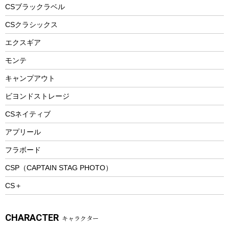
フードボトル
フローティングベスト
アクセサリー
ツール、他
CSブラックラベル
ヘルメット
コーヒー&ミル
CSクラシックス
エアーポンプ
トレー
エクスギア
ビーチテント
ランチョンマット
モンテ
ウィンター
ランチボックス
キャンプアウト
スノーシュー
ピクニックセット
防寒ウェア
ビヨンドストレージ
ツール&アクセサリー
CSネイティブ
トレッキング
アプリール
トレッキングステッキ
フラボード
トレッキングアクセサリー
CSP（CAPTAIN STAG PHOTO）
プレイグッズ
CS＋
ウェルネス
アクセサリー
CHARACTER
キャラクター
ウェア、タオル