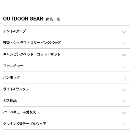
OUTDOOR GEAR
商品一覧
テント&タープ
テント
寝袋・シュラフ・スリーピングバッグ
ドームテント
レクタングラー型（封筒型）シュラフ
キャンピングベッド・コット・マット
ツールームテント
マミー型（人形型）シュラフ
キャンピングベッド・コット
ファニチャー
ワンポールテント
インナーシュラフ
マット
アウトドアテーブル
ハンモック
シェルターテント
インフレータブルマット
ワンタッチテント
アウトドアチェア
ライト&ランタン
ピロー
ソロテント
レジャーシート
LEDランタン
ガス用品
ロッジ型・オリジナルテント
ファニチャーアクセサリー
ガスランタン
ガスバーナー
タープ
バーベキュー&焚き火
オイルランタン
ガスコンロ
ヘキサタープ
バーベキューコンロ、グリル
クッキング&テーブルウェア
ランタンスタンド
スクエアタープ（レクタタープ）
ガス缶
スタンダードタイプグリル