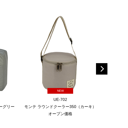
NEW
UE-702
レーグリー
モンテ ラウンドクーラー350（カーキ）
モンテ ラ
オープン価格