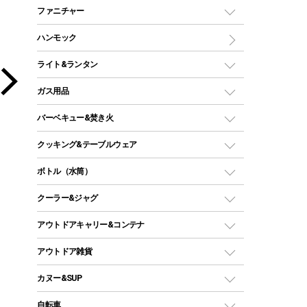
マミー型（人形型）シュラフ
キャンピングベッド・コット
ファニチャー
ワンポールテント
インナーシュラフ
マット
アウトドアテーブル
ハンモック
シェルターテント
インフレータブルマット
ワンタッチテント
アウトドアチェア
ライト&ランタン
ピロー
ソロテント
レジャーシート
LEDランタン
ガス用品
ロッジ型・オリジナルテント
ファニチャーアクセサリー
ガスランタン
ガスバーナー
タープ
バーベキュー&焚き火
オイルランタン
ガスコンロ
ヘキサタープ
バーベキューコンロ、グリル
クッキング&テーブルウェア
ランタンスタンド
スクエアタープ（レクタタープ）
ガス缶
スタンダードタイプグリル
ダッチオーブン
ボトル（水筒）
LEDライト
メッシュタープ
ガスランタン
焚き火台タイプ（ロースタイル）グリル
スキレット
ステンレスボトル
クーラー&ジャグ
自立式タープ
ヘッドライト
ガストーチ、ライター
卓上タイプグリル
ホットサンドメーカー
シェルター（スクリーンタープ）
スクリュータイプ
キャンドル
クーラーボックス
アウトドアキャリー&コンテナ
パーティータイプグリル
クッカー、コッヘル
パラソル
コップ付きタイプ
多用途タイプグリル
クーラーバッグ
アウトドアキャリー
アウトドア雑貨
クッカーセット
テントアクセサリー
ワンタッチタイプ
ソロキャンプ用グリル
ウォータージャグ
コンテナ
バックパック&バッグ
カヌー&SUP
プラスチックボトル
シェラカップ
ペグ
鉄板、アミ
ウォーターボトル
デイパック、ウェストバッグ
ディズニーボトル
ポール
クッキングツール
インフレータブル
自転車
焚き火台&ストーブ