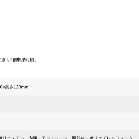
にぎり2個収納可能。
00×高さ120mm
ポリエステル、内面＝アルミシート、断熱材＝ポリエチレンフォーム