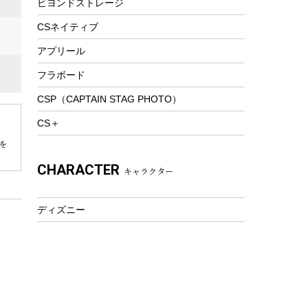
ビヨンドストレージ
ツール&アクセサリー
トレッキング
CSネイティブ
トレッキングステッキ
アプリール
トレッキングアクセサリー
フラボード
プレイグッズ
CSP（CAPTAIN STAG PHOTO）
ウェルネス
CS＋
アクセサリー
を
ウェア、タオル
CHARACTER
キャラクター
フィットネス
ウェア
ディズニー
アクセサリー