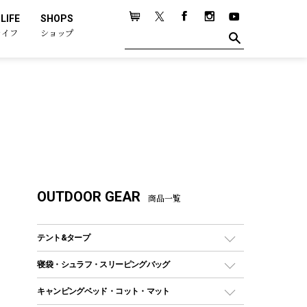
LIFE
SHOPS
ライフ
ショップ
OUTDOOR GEAR
商品一覧
テント&タープ
テント
寝袋・シュラフ・スリーピングバッグ
ドームテント
レクタングラー型（封筒型）シュラフ
キャンピングベッド・コット・マット
ツールームテント