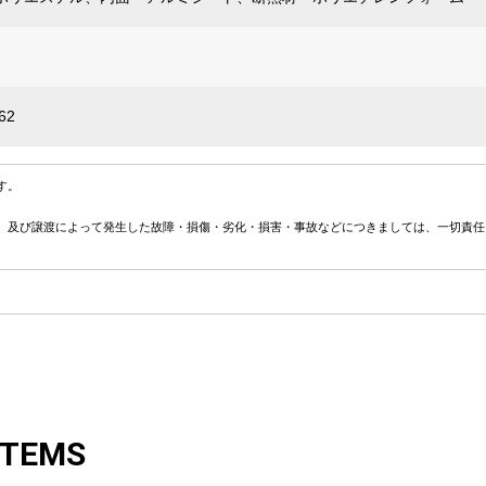
62
す。
、及び譲渡によって発生した故障・損傷・劣化・損害・事故などにつきましては、一切責任
ITEMS