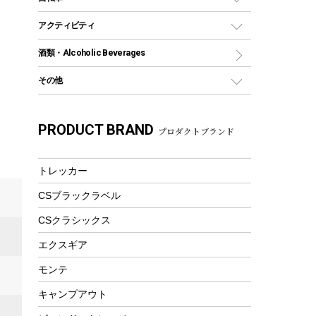
保冷剤
リュック、バックパック
グランドシート
トング
カヌー
火起こし
折りたたみ自転車
アクティビティ
トートバッグ、サコッシュ
ガイドロープ
ナイフ
カヤック
火消し
スポーツサイクル
マリン
酒類・Alcoholic Beverages
ショッピングキャリー
ツール
食器類
SUP
バーベキューツール
シティサイクル
スーツケース
ボディボード
その他
カトラリー
パドル
焚き火アクセサリー
子供向け自転車
その他アウトドア雑貨
ラッシュガード
ガーデニング
タンブラー
フローティングベスト
スモーカー、燻製器
自転車部品
ビーチサンダル
カラビナ
PRODUCT BRAND
湯たんぽ
マグカップ、カップ
プロダクトブランド
ヘルメット
燃料・着火剤・炭
テント
自転車用アクセサリー
レイン
防災用品
ステンレスボトル
エアーポンプ
パラソル
スプレー関係
自転車ウェア
トレッカー
フードボトル
フローティングベスト
アクセサリー
ツール、他
CSブラックラベル
ヘルメット
コーヒー&ミル
エアーポンプ
CSクラシックス
トレー
ビーチテント
ランチョンマット
エクスギア
ウィンター
ランチボックス
モンテ
スノーシュー
ピクニックセット
キャンプアウト
防寒ウェア