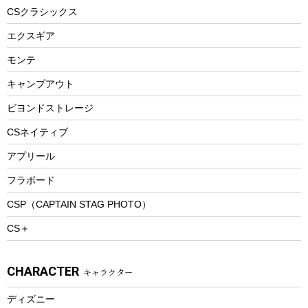
ヘルメット
コーヒー&ミル
CSクラシックス
エアーポンプ
トレー
エクスギア
ビーチテント
ランチョンマット
モンテ
ウィンター
ランチボックス
キャンプアウト
スノーシュー
ピクニックセット
防寒ウェア
ビヨンドストレージ
ツール&アクセサリー
CSネイティブ
トレッキング
アプリール
トレッキングステッキ
フラボード
トレッキングアクセサリー
CSP（CAPTAIN STAG PHOTO）
プレイグッズ
CS＋
ウェルネス
アクセサリー
CHARACTER
キャラクター
ウェア、タオル
フィットネス
ディズニー