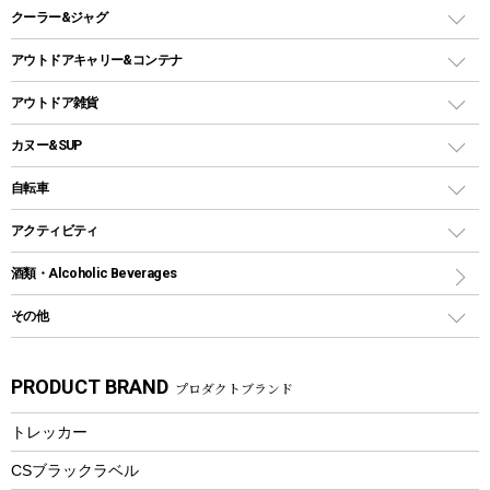
スキレット
ステンレスボトル
クーラー&ジャグ
自立式タープ
ヘッドライト
ガストーチ、ライター
卓上タイプグリル
ホットサンドメーカー
シェルター（スクリーンタープ）
スクリュータイプ
キャンドル
クーラーボックス
アウトドアキャリー&コンテナ
パーティータイプグリル
クッカー、コッヘル
パラソル
コップ付きタイプ
多用途タイプグリル
クーラーバッグ
アウトドアキャリー
アウトドア雑貨
クッカーセット
テントアクセサリー
ワンタッチタイプ
ソロキャンプ用グリル
ウォータージャグ
コンテナ
バックパック&バッグ
カヌー&SUP
プラスチックボトル
シェラカップ
ペグ
鉄板、アミ
ウォーターボトル
デイパック、ウェストバッグ
ディズニーボトル
ポール
クッキングツール
インフレータブル
自転車
焚き火台&ストーブ
保冷剤
リュック、バックパック
グランドシート
トング
カヌー
火起こし
折りたたみ自転車
アクティビティ
トートバッグ、サコッシュ
ガイドロープ
ナイフ
カヤック
火消し
スポーツサイクル
マリン
酒類・Alcoholic Beverages
ショッピングキャリー
ツール
食器類
SUP
バーベキューツール
シティサイクル
スーツケース
ボディボード
その他
カトラリー
パドル
焚き火アクセサリー
子供向け自転車
その他アウトドア雑貨
ラッシュガード
ガーデニング
タンブラー
フローティングベスト
スモーカー、燻製器
自転車部品
ビーチサンダル
カラビナ
PRODUCT BRAND
プロダクトブランド
湯たんぽ
マグカップ、カップ
ヘルメット
燃料・着火剤・炭
テント
自転車用アクセサリー
レイン
防災用品
ステンレスボトル
エアーポンプ
トレッカー
パラソル
スプレー関係
自転車ウェア
フードボトル
フローティングベスト
アクセサリー
ツール、他
CSブラックラベル