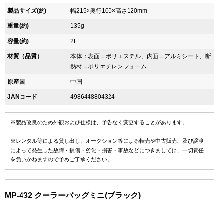
製品サイズ(約)
幅215×奥行100×高さ120mm
重量(約)
135g
容量(約)
2L
材質（品質）
本体：表面＝ポリエステル、内面＝アルミシート、断
熱材＝ポリエチレンフォーム
原産国
中国
JANコード
4986448804324
※製品改良のため外観および仕様は、予告なく変更することがあります。
※レンタル等による貸し出し、オークション等による転売や中古販売、及び譲渡
によって発生した故障・損傷・劣化・損害・事故などにつきましては、一切責任
を負いかねますので予めご了承ください。
MP-432 クーラーバッグミニ(ブラック)