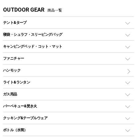
OUTDOOR GEAR
商品一覧
テント&タープ
テント
寝袋・シュラフ・スリーピングバッグ
ドームテント
レクタングラー型（封筒型）シュラフ
キャンピングベッド・コット・マット
ツールームテント
マミー型（人形型）シュラフ
キャンピングベッド・コット
ファニチャー
ワンポールテント
インナーシュラフ
マット
アウトドアテーブル
ハンモック
シェルターテント
インフレータブルマット
ワンタッチテント
アウトドアチェア
ライト&ランタン
ピロー
ソロテント
レジャーシート
LEDランタン
ガス用品
ロッジ型・オリジナルテント
ファニチャーアクセサリー
ガスランタン
ガスバーナー
タープ
バーベキュー&焚き火
オイルランタン
ガスコンロ
ヘキサタープ
バーベキューコンロ、グリル
クッキング&テーブルウェア
ランタンスタンド
スクエアタープ（レクタタープ）
ガス缶
スタンダードタイプグリル
ダッチオーブン
ボトル（水筒）
LEDライト
メッシュタープ
ガスランタン
焚き火台タイプ（ロースタイル）グリル