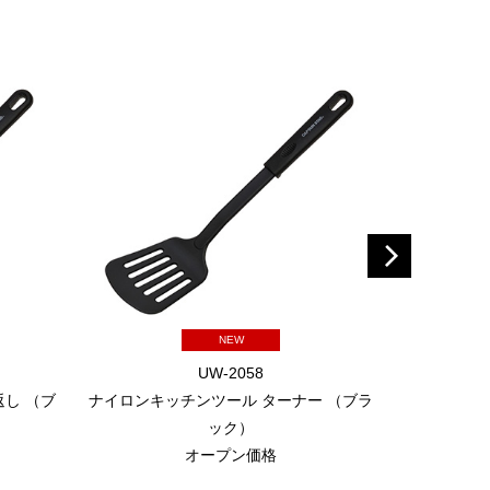
NEW
UW-2058
し （ブ
ナイロンキッチンツール ターナー （ブラ
シャープ
ック）
オープン価格