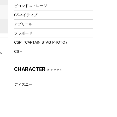
ビヨンドストレージ
ツール&アクセサリー
トレッキング
CSネイティブ
トレッキングステッキ
アプリール
トレッキングアクセサリー
フラボード
プレイグッズ
CSP（CAPTAIN STAG PHOTO）
ウェルネス
CS＋
を
アクセサリー
ウェア、タオル
CHARACTER
キャラクター
フィットネス
ウェア
ディズニー
アクセサリー