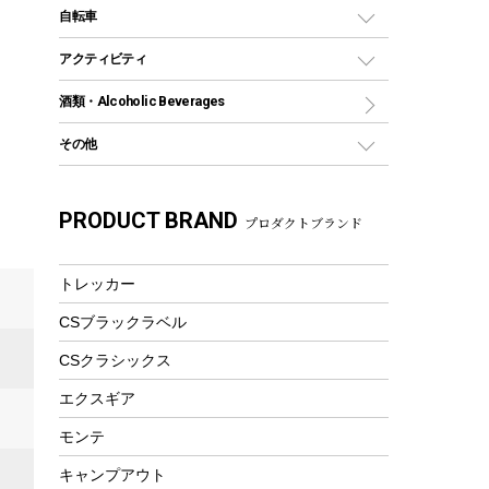
デイパック、ウェストバッグ
ディズニーボトル
ポール
クッキングツール
インフレータブル
自転車
焚き火台&ストーブ
保冷剤
リュック、バックパック
グランドシート
トング
カヌー
火起こし
折りたたみ自転車
アクティビティ
トートバッグ、サコッシュ
ガイドロープ
ナイフ
カヤック
火消し
スポーツサイクル
マリン
酒類・Alcoholic Beverages
ショッピングキャリー
ツール
食器類
SUP
バーベキューツール
シティサイクル
スーツケース
ボディボード
その他
カトラリー
パドル
焚き火アクセサリー
子供向け自転車
その他アウトドア雑貨
ラッシュガード
ガーデニング
タンブラー
フローティングベスト
スモーカー、燻製器
自転車部品
ビーチサンダル
カラビナ
PRODUCT BRAND
湯たんぽ
マグカップ、カップ
プロダクトブランド
ヘルメット
燃料・着火剤・炭
テント
自転車用アクセサリー
レイン
防災用品
ステンレスボトル
エアーポンプ
パラソル
スプレー関係
自転車ウェア
トレッカー
フードボトル
フローティングベスト
アクセサリー
ツール、他
CSブラックラベル
ヘルメット
コーヒー&ミル
エアーポンプ
CSクラシックス
トレー
ビーチテント
ランチョンマット
エクスギア
ウィンター
ランチボックス
モンテ
スノーシュー
ピクニックセット
キャンプアウト
防寒ウェア