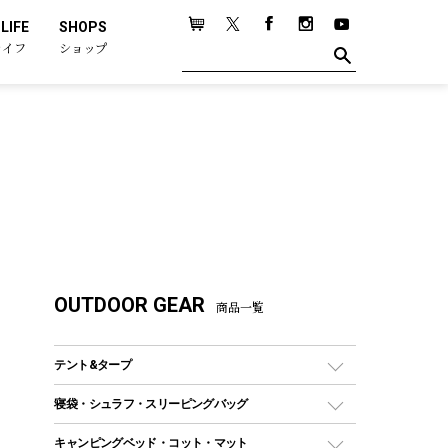
LIFE
SHOPS
ライフ
ショップ
OUTDOOR GEAR
商品一覧
テント&タープ
テント
寝袋・シュラフ・スリーピングバッグ
ドームテント
レクタングラー型（封筒型）シュラフ
キャンピングベッド・コット・マット