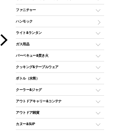
ツールームテント
マミー型（人形型）シュラフ
キャンピングベッド・コット
ファニチャー
ワンポールテント
インナーシュラフ
マット
アウトドアテーブル
ハンモック
シェルターテント
インフレータブルマット
ワンタッチテント
アウトドアチェア
ライト&ランタン
ピロー
ソロテント
レジャーシート
LEDランタン
ガス用品
ロッジ型・オリジナルテント
ファニチャーアクセサリー
ガスランタン
ガスバーナー
タープ
バーベキュー&焚き火
オイルランタン
ガスコンロ
ヘキサタープ
バーベキューコンロ、グリル
クッキング&テーブルウェア
ランタンスタンド
スクエアタープ（レクタタープ）
ガス缶
スタンダードタイプグリル
ダッチオーブン
ボトル（水筒）
LEDライト
メッシュタープ
ガスランタン
焚き火台タイプ（ロースタイル）グリル
スキレット
ステンレスボトル
クーラー&ジャグ
自立式タープ
ヘッドライト
ガストーチ、ライター
卓上タイプグリル
ホットサンドメーカー
シェルター（スクリーンタープ）
スクリュータイプ
キャンドル
クーラーボックス
アウトドアキャリー&コンテナ
パーティータイプグリル
クッカー、コッヘル
パラソル
コップ付きタイプ
多用途タイプグリル
クーラーバッグ
アウトドアキャリー
アウトドア雑貨
クッカーセット
テントアクセサリー
ワンタッチタイプ
ソロキャンプ用グリル
ウォータージャグ
コンテナ
バックパック&バッグ
カヌー&SUP
プラスチックボトル
シェラカップ
ペグ
鉄板、アミ
ウォーターボトル