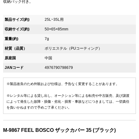
収納バック付き。
製品サイズ(約)
25L~35L用
収納サイズ(約)
50×65×85mm
重量(約)
7g
材質（品質）
ポリエステル（PUコーティング）
原産国
中国
JANコード
4976790798679
※製品改良のため外観および仕様は、予告なく変更することがあります。
※レンタル等による貸し出し、オークション等による転売や中古販売、及び譲渡
によって発生した故障・損傷・劣化・損害・事故などにつきましては、一切責任
を負いかねますので予めご了承ください。
M-9867 FEEL BOSCO ザックカバー 35 (ブラック)