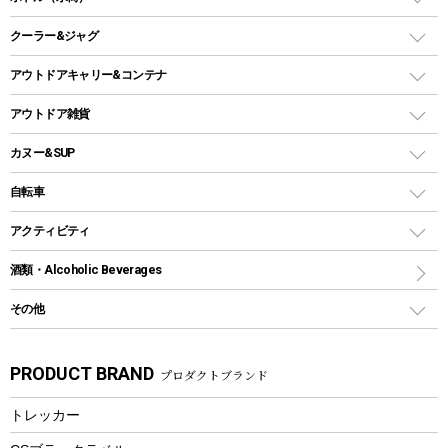
LEDライト
メッシュタープ
ガスランタン
焚き火台タイプ（ロースタイル）グリル
スキレット
ステンレスボトル
クーラー&ジャグ
自立式タープ
ヘッドライト
ガストーチ、ライター
卓上タイプグリル
ホットサンドメーカー
シェルター（スクリーンタープ）
スクリュータイプ
キャンドル
クーラーボックス
アウトドアキャリー&コンテナ
パーティータイプグリル
クッカー、コッヘル
パラソル
コップ付きタイプ
多用途タイプグリル
クーラーバッグ
アウトドアキャリー
アウトドア雑貨
クッカーセット
テントアクセサリー
ワンタッチタイプ
ソロキャンプ用グリル
ウォータージャグ
コンテナ
バックパック&バッグ
カヌー&SUP
プラスチックボトル
シェラカップ
ペグ
鉄板、アミ
ウォーターボトル
デイパック、ウェストバッグ
ディズニーボトル
ポール
クッキングツール
インフレータブル
自転車
焚き火台&ストーブ
保冷剤
リュック、バックパック
グランドシート
トング
カヌー
火起こし
折りたたみ自転車
アクティビティ
トートバッグ、サコッシュ
ガイドロープ
ナイフ
カヤック
火消し
スポーツサイクル
マリン
酒類・Alcoholic Beverages
ショッピングキャリー
ツール
食器類
SUP
バーベキューツール
シティサイクル
スーツケース
ボディボード
その他
カトラリー
パドル
焚き火アクセサリー
子供向け自転車
その他アウトドア雑貨
ラッシュガード
ガーデニング
タンブラー
フローティングベスト
スモーカー、燻製器
自転車部品
ビーチサンダル
カラビナ
PRODUCT BRAND
プロダクトブランド
湯たんぽ
マグカップ、カップ
ヘルメット
燃料・着火剤・炭
テント
自転車用アクセサリー
レイン
防災用品
ステンレスボトル
エアーポンプ
トレッカー
パラソル
スプレー関係
自転車ウェア
フードボトル
フローティングベスト
アクセサリー
ツール、他