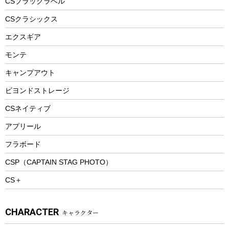
CSブラックラベル
ヘルメット
コーヒー&ミル
CSクラシックス
エアーポンプ
トレー
エクスギア
ビーチテント
ランチョンマット
モンテ
ウィンター
ランチボックス
キャンプアウト
スノーシュー
ピクニックセット
防寒ウェア
ビヨンドストレージ
ツール&アクセサリー
CSネイティブ
トレッキング
アプリール
トレッキングステッキ
フラボード
トレッキングアクセサリー
CSP（CAPTAIN STAG PHOTO）
プレイグッズ
CS＋
ウェルネス
アクセサリー
CHARACTER
キャラクター
ウェア、タオル
フィットネス