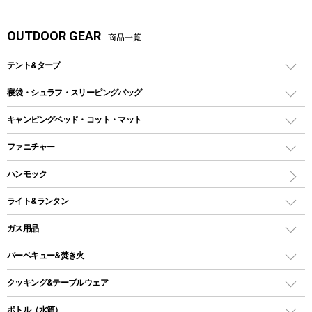
OUTDOOR GEAR
商品一覧
テント&タープ
テント
寝袋・シュラフ・スリーピングバッグ
ドームテント
レクタングラー型（封筒型）シュラフ
キャンピングベッド・コット・マット
ツールームテント
マミー型（人形型）シュラフ
キャンピングベッド・コット
ファニチャー
ワンポールテント
インナーシュラフ
マット
アウトドアテーブル
ハンモック
シェルターテント
インフレータブルマット
ワンタッチテント
アウトドアチェア
ライト&ランタン
ピロー
ソロテント
レジャーシート
LEDランタン
ガス用品
ロッジ型・オリジナルテント
ファニチャーアクセサリー
ガスランタン
ガスバーナー
タープ
バーベキュー&焚き火
オイルランタン
ガスコンロ
ヘキサタープ
バーベキューコンロ、グリル
クッキング&テーブルウェア
ランタンスタンド
スクエアタープ（レクタタープ）
ガス缶
スタンダードタイプグリル
ダッチオーブン
ボトル（水筒）