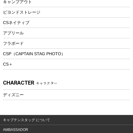
キャンプアウト
スノーシュー
ピクニックセット
防寒ウェア
ビヨンドストレージ
ツール&アクセサリー
CSネイティブ
トレッキング
アプリール
トレッキングステッキ
フラボード
トレッキングアクセサリー
CSP（CAPTAIN STAG PHOTO）
プレイグッズ
CS＋
ウェルネス
アクセサリー
CHARACTER
キャラクター
ウェア、タオル
フィットネス
ディズニー
ウェア
アクセサリー
キャプテンスタッグ について
AMBASSADOR