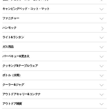
ドームテント
レクタングラー型（封筒型）シュラフ
キャンピングベッド・コット・マット
ツールームテント
マミー型（人形型）シュラフ
キャンピングベッド・コット
ファニチャー
ワンポールテント
インナーシュラフ
マット
アウトドアテーブル
ハンモック
シェルターテント
インフレータブルマット
ワンタッチテント
アウトドアチェア
ライト&ランタン
ピロー
ソロテント
レジャーシート
LEDランタン
ガス用品
ロッジ型・オリジナルテント
ファニチャーアクセサリー
ガスランタン
ガスバーナー
タープ
バーベキュー&焚き火
オイルランタン
ガスコンロ
ヘキサタープ
バーベキューコンロ、グリル
クッキング&テーブルウェア
ランタンスタンド
スクエアタープ（レクタタープ）
ガス缶
スタンダードタイプグリル
ダッチオーブン
ボトル（水筒）
LEDライト
メッシュタープ
ガスランタン
焚き火台タイプ（ロースタイル）グリル
スキレット
ステンレスボトル
クーラー&ジャグ
自立式タープ
ヘッドライト
ガストーチ、ライター
卓上タイプグリル
ホットサンドメーカー
シェルター（スクリーンタープ）
スクリュータイプ
キャンドル
クーラーボックス
アウトドアキャリー&コンテナ
パーティータイプグリル
クッカー、コッヘル
パラソル
コップ付きタイプ
多用途タイプグリル
クーラーバッグ
アウトドアキャリー
アウトドア雑貨
クッカーセット
テントアクセサリー
ワンタッチタイプ
ソロキャンプ用グリル