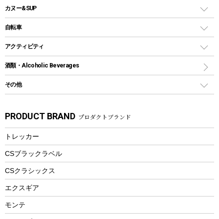
ウォータージャグ
コンテナ
バックパック&バッグ
カヌー&SUP
プラスチックボトル
シェラカップ
ペグ
鉄板、アミ
ウォーターボトル
デイパック、ウェストバッグ
ディズニーボトル
ポール
クッキングツール
インフレータブル
自転車
焚き火台&ストーブ
保冷剤
リュック、バックパック
グランドシート
トング
カヌー
火起こし
折りたたみ自転車
アクティビティ
トートバッグ、サコッシュ
ガイドロープ
ナイフ
カヤック
火消し
スポーツサイクル
マリン
酒類・Alcoholic Beverages
ショッピングキャリー
ツール
食器類
SUP
バーベキューツール
シティサイクル
スーツケース
ボディボード
その他
カトラリー
パドル
焚き火アクセサリー
子供向け自転車
その他アウトドア雑貨
ラッシュガード
ガーデニング
タンブラー
フローティングベスト
スモーカー、燻製器
自転車部品
ビーチサンダル
カラビナ
PRODUCT BRAND
プロダクトブランド
湯たんぽ
マグカップ、カップ
ヘルメット
燃料・着火剤・炭
テント
自転車用アクセサリー
レイン
防災用品
ステンレスボトル
エアーポンプ
トレッカー
パラソル
スプレー関係
自転車ウェア
フードボトル
フローティングベスト
アクセサリー
ツール、他
CSブラックラベル
ヘルメット
コーヒー&ミル
CSクラシックス
エアーポンプ
トレー
エクスギア
ビーチテント
ランチョンマット
モンテ
ウィンター
ランチボックス