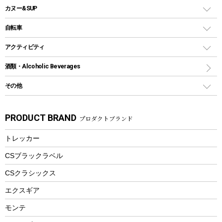
ウォータージャグ
コンテナ
バックパック&バッグ
カヌー&SUP
プラスチックボトル
シェラカップ
ペグ
鉄板、アミ
ウォーターボトル
デイパック、ウェストバッグ
ディズニーボトル
ポール
クッキングツール
インフレータブル
自転車
焚き火台&ストーブ
保冷剤
リュック、バックパック
グランドシート
トング
カヌー
火起こし
折りたたみ自転車
アクティビティ
トートバッグ、サコッシュ
ガイドロープ
ナイフ
カヤック
火消し
スポーツサイクル
マリン
酒類・Alcoholic Beverages
ショッピングキャリー
ツール
食器類
SUP
バーベキューツール
シティサイクル
スーツケース
ボディボード
その他
カトラリー
パドル
焚き火アクセサリー
子供向け自転車
その他アウトドア雑貨
ラッシュガード
ガーデニング
タンブラー
フローティングベスト
スモーカー、燻製器
自転車部品
ビーチサンダル
カラビナ
PRODUCT BRAND
プロダクトブランド
湯たんぽ
マグカップ、カップ
ヘルメット
燃料・着火剤・炭
テント
自転車用アクセサリー
レイン
防災用品
ステンレスボトル
エアーポンプ
トレッカー
パラソル
スプレー関係
自転車ウェア
フードボトル
フローティングベスト
アクセサリー
ツール、他
CSブラックラベル
ヘルメット
コーヒー&ミル
CSクラシックス
エアーポンプ
トレー
エクスギア
ビーチテント
ランチョンマット
モンテ
ウィンター
ランチボックス