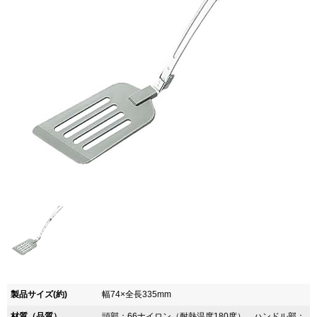
製品サイズ(約)
幅74×全長335mm
材質（品質）
頭部：66ナイロン（耐熱温度180度）、ハンドル部：