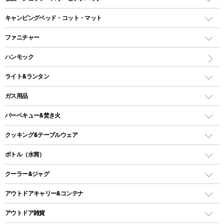
ドームテント
レクタングラー型（封筒型）シュラフ
キャンピングベッド・コット・マット
ツールームテント
マミー型（人形型）シュラフ
キャンピングベッド・コット
ファニチャー
ワンポールテント
インナーシュラフ
マット
アウトドアテーブル
ハンモック
シェルターテント
インフレータブルマット
ワンタッチテント
アウトドアチェア
ライト&ランタン
ピロー
ソロテント
レジャーシート
LEDランタン
ガス用品
ロッジ型・オリジナルテント
ファニチャーアクセサリー
ガスランタン
ガスバーナー
タープ
バーベキュー&焚き火
オイルランタン
ガスコンロ
ヘキサタープ
バーベキューコンロ、グリル
クッキング&テーブルウェア
ランタンスタンド
スクエアタープ（レクタタープ）
ガス缶
スタンダードタイプグリル
ダッチオーブン
ボトル（水筒）
LEDライト
メッシュタープ
ガスランタン
焚き火台タイプ（ロースタイル）グリル
スキレット
ステンレスボトル
クーラー&ジャグ
自立式タープ
ヘッドライト
ガストーチ、ライター
卓上タイプグリル
ホットサンドメーカー
シェルター（スクリーンタープ）
スクリュータイプ
キャンドル
クーラーボックス
アウトドアキャリー&コンテナ
パーティータイプグリル
クッカー、コッヘル
パラソル
コップ付きタイプ
多用途タイプグリル
クーラーバッグ
アウトドアキャリー
アウトドア雑貨
クッカーセット
テントアクセサリー
ワンタッチタイプ
ソロキャンプ用グリル