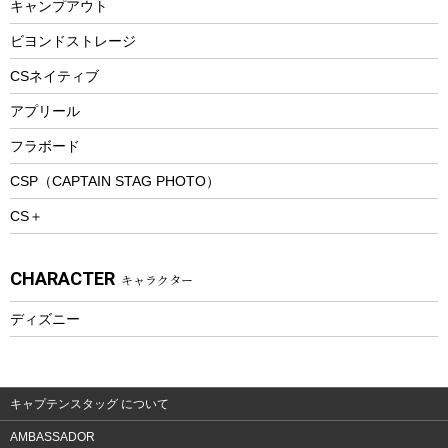
キャンプアウト
スノーシュー
ピクニックセット
防寒ウェア
ビヨンドストレージ
ツール&アクセサリー
CSネイティブ
トレッキング
アプリール
トレッキングステッキ
フラボード
トレッキングアクセサリー
CSP（CAPTAIN STAG PHOTO）
プレイグッズ
CS＋
ウェルネス
アクセサリー
CHARACTER
キャラクター
ウェア、タオル
フィットネス
ディズニー
ウェア
アクセサリー
キャプテンスタッグ について
AMBASSADOR