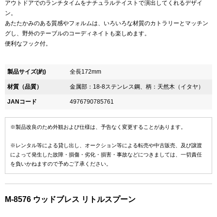
アウトドアでのランチタイムをナチュラルテイストで演出してくれるデザイ
ン。
あたたかみのある質感やフォルムは、いろいろな材質のカトラリーとマッチン
グし、野外のテーブルのコーディネイトも楽しめます。
便利なフック付。
製品サイズ(約)
全長172mm
材質（品質）
金属部：18-8ステンレス鋼、柄：天然木（イタヤ）
JANコード
4976790785761
※製品改良のため外観および仕様は、予告なく変更することがあります。
※レンタル等による貸し出し、オークション等による転売や中古販売、及び譲渡
によって発生した故障・損傷・劣化・損害・事故などにつきましては、一切責任
を負いかねますので予めご了承ください。
M-8576 ウッドブレス リトルスプーン