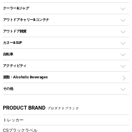
ガスランタン
焚き火台タイプ（ロースタイル）グリル
スキレット
ステンレスボトル
クーラー&ジャグ
自立式タープ
ヘッドライト
ガストーチ、ライター
卓上タイプグリル
ホットサンドメーカー
シェルター（スクリーンタープ）
スクリュータイプ
キャンドル
クーラーボックス
アウトドアキャリー&コンテナ
パーティータイプグリル
クッカー、コッヘル
パラソル
コップ付きタイプ
多用途タイプグリル
クーラーバッグ
アウトドアキャリー
アウトドア雑貨
クッカーセット
テントアクセサリー
ワンタッチタイプ
ソロキャンプ用グリル
ウォータージャグ
コンテナ
バックパック&バッグ
カヌー&SUP
プラスチックボトル
シェラカップ
ペグ
鉄板、アミ
ウォーターボトル
デイパック、ウェストバッグ
ディズニーボトル
ポール
クッキングツール
インフレータブル
自転車
焚き火台&ストーブ
保冷剤
リュック、バックパック
グランドシート
トング
カヌー
火起こし
折りたたみ自転車
アクティビティ
トートバッグ、サコッシュ
ガイドロープ
ナイフ
カヤック
火消し
スポーツサイクル
マリン
酒類・Alcoholic Beverages
ショッピングキャリー
ツール
食器類
SUP
バーベキューツール
シティサイクル
スーツケース
ボディボード
その他
カトラリー
パドル
焚き火アクセサリー
子供向け自転車
その他アウトドア雑貨
ラッシュガード
ガーデニング
タンブラー
フローティングベスト
スモーカー、燻製器
自転車部品
ビーチサンダル
カラビナ
PRODUCT BRAND
プロダクトブランド
湯たんぽ
マグカップ、カップ
ヘルメット
燃料・着火剤・炭
テント
自転車用アクセサリー
レイン
防災用品
ステンレスボトル
エアーポンプ
トレッカー
パラソル
スプレー関係
自転車ウェア
フードボトル
フローティングベスト
アクセサリー
ツール、他
CSブラックラベル