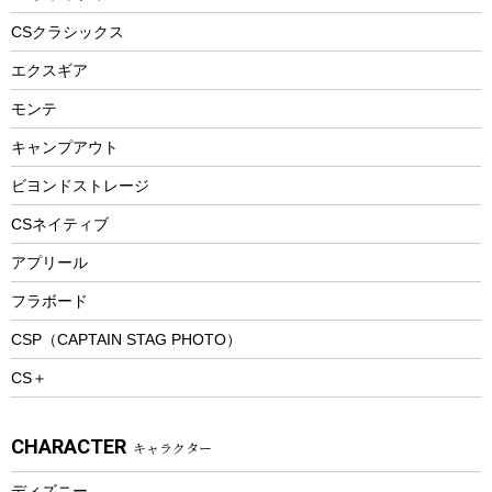
ヘルメット
コーヒー&ミル
CSクラシックス
エアーポンプ
トレー
エクスギア
ビーチテント
ランチョンマット
モンテ
ウィンター
ランチボックス
キャンプアウト
スノーシュー
ピクニックセット
防寒ウェア
ビヨンドストレージ
ツール&アクセサリー
CSネイティブ
トレッキング
アプリール
トレッキングステッキ
フラボード
トレッキングアクセサリー
CSP（CAPTAIN STAG PHOTO）
プレイグッズ
CS＋
ウェルネス
アクセサリー
CHARACTER
キャラクター
ウェア、タオル
フィットネス
ディズニー