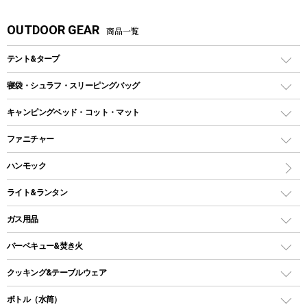
OUTDOOR GEAR
商品一覧
テント&タープ
テント
寝袋・シュラフ・スリーピングバッグ
ドームテント
レクタングラー型（封筒型）シュラフ
キャンピングベッド・コット・マット
ツールームテント
マミー型（人形型）シュラフ
キャンピングベッド・コット
ファニチャー
ワンポールテント
インナーシュラフ
マット
アウトドアテーブル
ハンモック
シェルターテント
インフレータブルマット
ワンタッチテント
アウトドアチェア
ライト&ランタン
ピロー
ソロテント
レジャーシート
LEDランタン
ガス用品
ロッジ型・オリジナルテント
ファニチャーアクセサリー
ガスランタン
ガスバーナー
タープ
バーベキュー&焚き火
オイルランタン
ガスコンロ
ヘキサタープ
バーベキューコンロ、グリル
クッキング&テーブルウェア
ランタンスタンド
スクエアタープ（レクタタープ）
ガス缶
スタンダードタイプグリル
ダッチオーブン
ボトル（水筒）
LEDライト
メッシュタープ