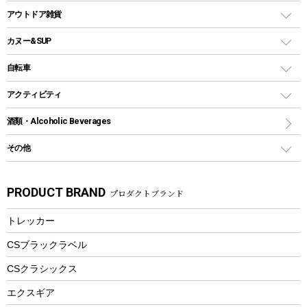
多用途タイプグリル
クーラーバッグ
アウトドアキャリー
アウトドア雑貨
クッカーセット
テントアクセサリー
ワンタッチタイプ
ソロキャンプ用グリル
ウォータージャグ
コンテナ
バックパック&バッグ
カヌー&SUP
プラスチックボトル
シェラカップ
ペグ
鉄板、アミ
ウォーターボトル
デイパック、ウェストバッグ
ディズニーボトル
ポール
クッキングツール
インフレータブル
自転車
焚き火台&ストーブ
保冷剤
リュック、バックパック
グランドシート
トング
カヌー
火起こし
折りたたみ自転車
アクティビティ
トートバッグ、サコッシュ
ガイドロープ
ナイフ
カヤック
火消し
スポーツサイクル
マリン
酒類・Alcoholic Beverages
ショッピングキャリー
ツール
食器類
SUP
バーベキューツール
シティサイクル
スーツケース
ボディボード
その他
カトラリー
パドル
焚き火アクセサリー
子供向け自転車
その他アウトドア雑貨
ラッシュガード
ガーデニング
タンブラー
フローティングベスト
スモーカー、燻製器
自転車部品
ビーチサンダル
カラビナ
PRODUCT BRAND
プロダクトブランド
湯たんぽ
マグカップ、カップ
ヘルメット
燃料・着火剤・炭
テント
自転車用アクセサリー
レイン
防災用品
ステンレスボトル
エアーポンプ
トレッカー
パラソル
スプレー関係
自転車ウェア
フードボトル
フローティングベスト
アクセサリー
ツール、他
CSブラックラベル
ヘルメット
コーヒー&ミル
CSクラシックス
エアーポンプ
トレー
エクスギア
ビーチテント
ランチョンマット