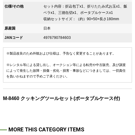
仕様/その他
セット内容：折込包丁x1、折りたたみ式お玉x1、飯
ベラx1、三徳缶切x1、ポータブルケースx1
収納セットサイズ：（約）90×50×長さ180mm
原産国
日本
JANコード
4976790784603
※製品改良のため外観および仕様は、予告なく変更することがあります。
※レンタル等による貸し出し、オークション等による転売や中古販売、及び譲渡
によって発生した故障・損傷・劣化・損害・事故などにつきましては、一切責任
を負いかねますので予めご了承ください。
M-8460 クッキングツールセット(ポータブルケース付)
MORE THIS CATEGORY ITEMS