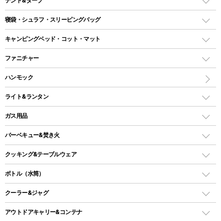
テント&タープ
テント
寝袋・シュラフ・スリーピングバッグ
ドームテント
レクタングラー型（封筒型）シュラフ
キャンピングベッド・コット・マット
ツールームテント
マミー型（人形型）シュラフ
キャンピングベッド・コット
ファニチャー
ワンポールテント
インナーシュラフ
マット
アウトドアテーブル
ハンモック
シェルターテント
インフレータブルマット
ワンタッチテント
アウトドアチェア
ライト&ランタン
ピロー
ソロテント
レジャーシート
LEDランタン
ガス用品
ロッジ型・オリジナルテント
ファニチャーアクセサリー
ガスランタン
ガスバーナー
タープ
バーベキュー&焚き火
オイルランタン
ガスコンロ
ヘキサタープ
バーベキューコンロ、グリル
クッキング&テーブルウェア
ランタンスタンド
スクエアタープ（レクタタープ）
ガス缶
スタンダードタイプグリル
ダッチオーブン
ボトル（水筒）
LEDライト
メッシュタープ
ガスランタン
焚き火台タイプ（ロースタイル）グリル
スキレット
ステンレスボトル
クーラー&ジャグ
自立式タープ
ヘッドライト
ガストーチ、ライター
卓上タイプグリル
ホットサンドメーカー
シェルター（スクリーンタープ）
スクリュータイプ
キャンドル
クーラーボックス
アウトドアキャリー&コンテナ
パーティータイプグリル
クッカー、コッヘル
パラソル
コップ付きタイプ