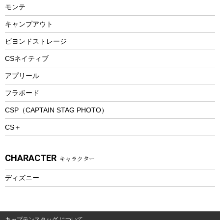
モンテ
ウィンター
ランチボックス
キャンプアウト
スノーシュー
ピクニックセット
防寒ウェア
ビヨンドストレージ
ツール&アクセサリー
CSネイティブ
トレッキング
アプリール
トレッキングステッキ
フラボード
トレッキングアクセサリー
CSP（CAPTAIN STAG PHOTO）
プレイグッズ
CS＋
ウェルネス
アクセサリー
CHARACTER
キャラクター
ウェア、タオル
フィットネス
ディズニー
ウェア
アクセサリー
キャプテンスタッグ について