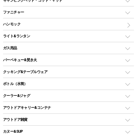
キャンピングベッド・コット・マット
ツールームテント
マミー型（人形型）シュラフ
キャンピングベッド・コット
ファニチャー
ワンポールテント
インナーシュラフ
マット
アウトドアテーブル
ハンモック
シェルターテント
インフレータブルマット
ワンタッチテント
アウトドアチェア
ライト&ランタン
ピロー
ソロテント
レジャーシート
LEDランタン
ガス用品
ロッジ型・オリジナルテント
ファニチャーアクセサリー
ガスランタン
ガスバーナー
タープ
バーベキュー&焚き火
オイルランタン
ガスコンロ
ヘキサタープ
バーベキューコンロ、グリル
クッキング&テーブルウェア
ランタンスタンド
スクエアタープ（レクタタープ）
ガス缶
スタンダードタイプグリル
ダッチオーブン
ボトル（水筒）
LEDライト
メッシュタープ
ガスランタン
焚き火台タイプ（ロースタイル）グリル
スキレット
ステンレスボトル
クーラー&ジャグ
自立式タープ
ヘッドライト
ガストーチ、ライター
卓上タイプグリル
ホットサンドメーカー
シェルター（スクリーンタープ）
スクリュータイプ
キャンドル
クーラーボックス
アウトドアキャリー&コンテナ
パーティータイプグリル
クッカー、コッヘル
パラソル
コップ付きタイプ
多用途タイプグリル
クーラーバッグ
アウトドアキャリー
アウトドア雑貨
クッカーセット
テントアクセサリー
ワンタッチタイプ
ソロキャンプ用グリル
ウォータージャグ
コンテナ
バックパック&バッグ
カヌー&SUP
プラスチックボトル
シェラカップ
ペグ
鉄板、アミ
ウォーターボトル