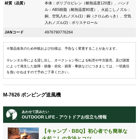
材質（品質）
本体：ポリプロピレン（耐熱温度120度）、ハンド
ル：ABS樹脂（耐熱温度80度）、火起こしノズル：
銅、空気入れノズル(1)：銅（クロムめっき）、空気
入れノズル(2)：ポリスチロール
JANコード
4976790776264
※製品改良のため外観および仕様は、予告なく変更することがあります。
※レンタル等による貸し出し、オークション等による転売や中古販売、及び譲渡
によって発生した故障・損傷・劣化・損害・事故などにつきましては、一切責任
を負いかねますので予めご了承ください。
M-7626 ポンピング送風機
あわせて読みたい
OUTDOOR LIFE - アウトドアお役立ち情報
【キャンプ・BBQ】初心者でも簡単な
火起こしの方法とコツ