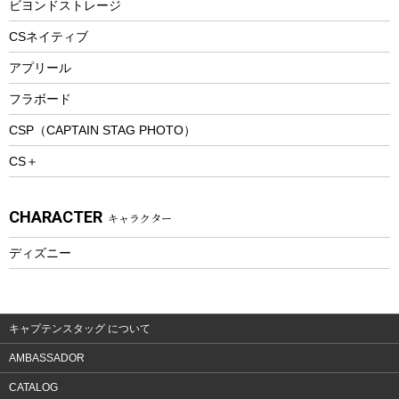
防寒ウェア
ビヨンドストレージ
ツール&アクセサリー
CSネイティブ
トレッキング
アプリール
トレッキングステッキ
フラボード
トレッキングアクセサリー
CSP（CAPTAIN STAG PHOTO）
プレイグッズ
CS＋
ウェルネス
アクセサリー
CHARACTER
キャラクター
ウェア、タオル
フィットネス
ディズニー
ウェア
アクセサリー
キャプテンスタッグ について
AMBASSADOR
CATALOG