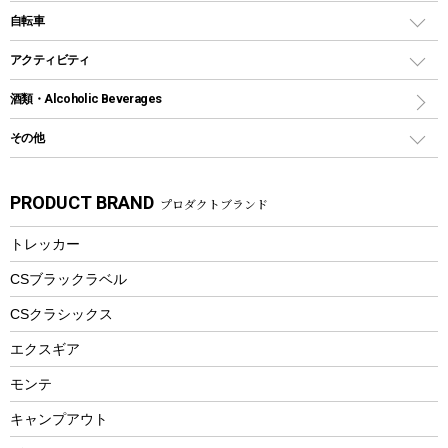
デイパック、ウェストバッグ
ディズニーボトル
ポール
クッキングツール
インフレータブル
自転車
焚き火台&ストーブ
保冷剤
リュック、バックパック
グランドシート
トング
カヌー
火起こし
折りたたみ自転車
アクティビティ
トートバッグ、サコッシュ
ガイドロープ
ナイフ
カヤック
火消し
スポーツサイクル
マリン
酒類・Alcoholic Beverages
ショッピングキャリー
ツール
食器類
SUP
バーベキューツール
シティサイクル
スーツケース
ボディボード
その他
カトラリー
パドル
焚き火アクセサリー
子供向け自転車
その他アウトドア雑貨
ラッシュガード
ガーデニング
タンブラー
フローティングベスト
スモーカー、燻製器
自転車部品
ビーチサンダル
カラビナ
PRODUCT BRAND
プロダクトブランド
湯たんぽ
マグカップ、カップ
ヘルメット
燃料・着火剤・炭
テント
自転車用アクセサリー
レイン
防災用品
ステンレスボトル
エアーポンプ
トレッカー
パラソル
スプレー関係
自転車ウェア
フードボトル
フローティングベスト
アクセサリー
ツール、他
CSブラックラベル
ヘルメット
コーヒー&ミル
CSクラシックス
エアーポンプ
トレー
エクスギア
ビーチテント
ランチョンマット
モンテ
ウィンター
ランチボックス
キャンプアウト
スノーシュー
ピクニックセット