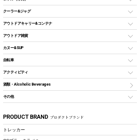
LEDライト
メッシュタープ
ガスランタン
焚き火台タイプ（ロースタイル）グリル
スキレット
ステンレスボトル
クーラー&ジャグ
自立式タープ
ヘッドライト
ガストーチ、ライター
卓上タイプグリル
ホットサンドメーカー
シェルター（スクリーンタープ）
スクリュータイプ
キャンドル
クーラーボックス
アウトドアキャリー&コンテナ
パーティータイプグリル
クッカー、コッヘル
パラソル
コップ付きタイプ
多用途タイプグリル
クーラーバッグ
アウトドアキャリー
アウトドア雑貨
クッカーセット
テントアクセサリー
ワンタッチタイプ
ソロキャンプ用グリル
ウォータージャグ
コンテナ
バックパック&バッグ
カヌー&SUP
プラスチックボトル
シェラカップ
ペグ
鉄板、アミ
ウォーターボトル
デイパック、ウェストバッグ
ディズニーボトル
ポール
クッキングツール
インフレータブル
自転車
焚き火台&ストーブ
保冷剤
リュック、バックパック
グランドシート
トング
カヌー
火起こし
折りたたみ自転車
アクティビティ
トートバッグ、サコッシュ
ガイドロープ
ナイフ
カヤック
火消し
スポーツサイクル
マリン
酒類・Alcoholic Beverages
ショッピングキャリー
ツール
食器類
SUP
バーベキューツール
シティサイクル
スーツケース
ボディボード
その他
カトラリー
パドル
焚き火アクセサリー
子供向け自転車
その他アウトドア雑貨
ラッシュガード
ガーデニング
タンブラー
フローティングベスト
スモーカー、燻製器
自転車部品
ビーチサンダル
カラビナ
PRODUCT BRAND
プロダクトブランド
湯たんぽ
マグカップ、カップ
ヘルメット
燃料・着火剤・炭
テント
自転車用アクセサリー
レイン
防災用品
ステンレスボトル
エアーポンプ
トレッカー
パラソル
スプレー関係
自転車ウェア
フードボトル
フローティングベスト
アクセサリー
ツール、他