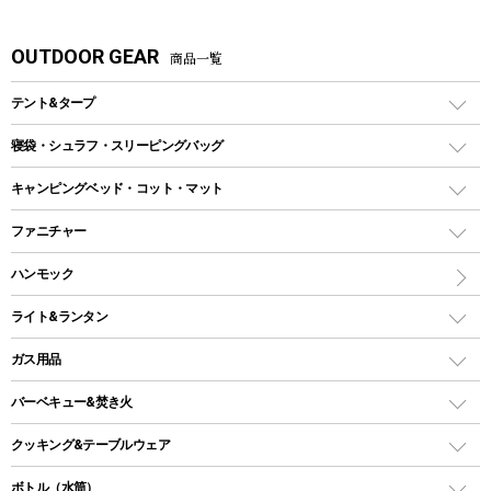
OUTDOOR GEAR
商品一覧
テント&タープ
テント
寝袋・シュラフ・スリーピングバッグ
ドームテント
レクタングラー型（封筒型）シュラフ
キャンピングベッド・コット・マット
ツールームテント
マミー型（人形型）シュラフ
キャンピングベッド・コット
ファニチャー
ワンポールテント
インナーシュラフ
マット
アウトドアテーブル
ハンモック
シェルターテント
インフレータブルマット
ワンタッチテント
アウトドアチェア
ライト&ランタン
ピロー
ソロテント
レジャーシート
LEDランタン
ガス用品
ロッジ型・オリジナルテント
ファニチャーアクセサリー
ガスランタン
ガスバーナー
タープ
バーベキュー&焚き火
オイルランタン
ガスコンロ
ヘキサタープ
バーベキューコンロ、グリル
クッキング&テーブルウェア
ランタンスタンド
スクエアタープ（レクタタープ）
ガス缶
スタンダードタイプグリル
ダッチオーブン
ボトル（水筒）