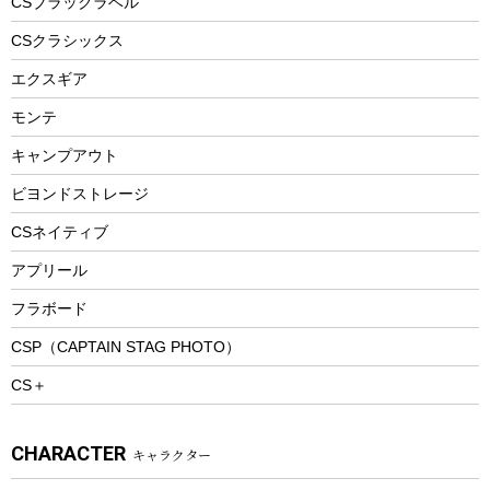
CSブラックラベル
ヘルメット
コーヒー&ミル
CSクラシックス
エアーポンプ
トレー
エクスギア
ビーチテント
ランチョンマット
モンテ
ウィンター
ランチボックス
キャンプアウト
スノーシュー
ピクニックセット
防寒ウェア
ビヨンドストレージ
ツール&アクセサリー
CSネイティブ
トレッキング
アプリール
トレッキングステッキ
フラボード
トレッキングアクセサリー
CSP（CAPTAIN STAG PHOTO）
プレイグッズ
CS＋
ウェルネス
アクセサリー
CHARACTER
キャラクター
ウェア、タオル
フィットネス