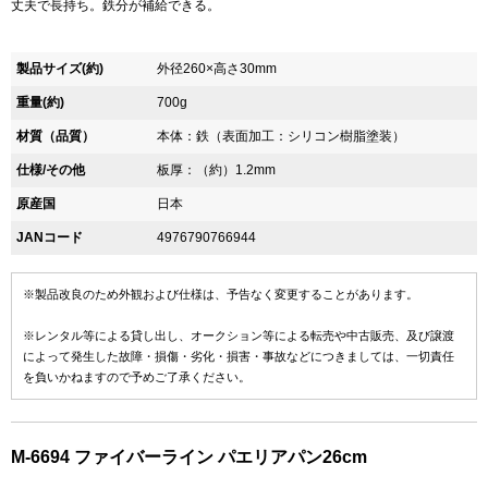
丈夫で長持ち。鉄分が補給できる。
製品サイズ(約)
外径260×高さ30mm
重量(約)
700g
材質（品質）
本体：鉄（表面加工：シリコン樹脂塗装）
仕様/その他
板厚：（約）1.2mm
原産国
日本
JANコード
4976790766944
※製品改良のため外観および仕様は、予告なく変更することがあります。
※レンタル等による貸し出し、オークション等による転売や中古販売、及び譲渡
によって発生した故障・損傷・劣化・損害・事故などにつきましては、一切責任
を負いかねますので予めご了承ください。
M-6694 ファイバーライン パエリアパン26cm