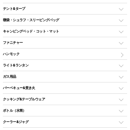
テント&タープ
テント
寝袋・シュラフ・スリーピングバッグ
ドームテント
レクタングラー型（封筒型）シュラフ
キャンピングベッド・コット・マット
ツールームテント
マミー型（人形型）シュラフ
キャンピングベッド・コット
ファニチャー
ワンポールテント
インナーシュラフ
マット
アウトドアテーブル
ハンモック
シェルターテント
インフレータブルマット
ワンタッチテント
アウトドアチェア
ライト&ランタン
ピロー
ソロテント
レジャーシート
LEDランタン
ガス用品
ロッジ型・オリジナルテント
ファニチャーアクセサリー
ガスランタン
ガスバーナー
タープ
バーベキュー&焚き火
オイルランタン
ガスコンロ
ヘキサタープ
バーベキューコンロ、グリル
クッキング&テーブルウェア
ランタンスタンド
スクエアタープ（レクタタープ）
ガス缶
スタンダードタイプグリル
ダッチオーブン
ボトル（水筒）
LEDライト
メッシュタープ
ガスランタン
焚き火台タイプ（ロースタイル）グリル
スキレット
ステンレスボトル
クーラー&ジャグ
自立式タープ
ヘッドライト
ガストーチ、ライター
卓上タイプグリル
ホットサンドメーカー
シェルター（スクリーンタープ）
スクリュータイプ