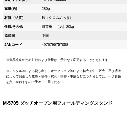
重量(約)
280g
材質（品質）
鉄（クロムめっき）
仕様/その他
耐荷重：（約）20kg
原産国
中国
JANコード
4976790757058
※製品改良のため外観および仕様は、予告なく変更することがあります。
※レンタル等による貸し出し、オークション等による転売や中古販売、及び譲渡
によって発生した故障・損傷・劣化・損害・事故などにつきましては、一切責任
を負いかねますので予めご了承ください。
M-5705 ダッチオーブン用フォールディングスタンド