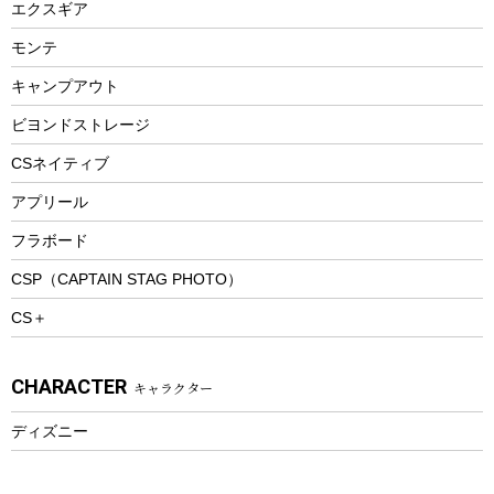
エクスギア
ビーチテント
ランチョンマット
モンテ
ウィンター
ランチボックス
キャンプアウト
スノーシュー
ピクニックセット
防寒ウェア
ビヨンドストレージ
ツール&アクセサリー
CSネイティブ
トレッキング
アプリール
トレッキングステッキ
フラボード
トレッキングアクセサリー
CSP（CAPTAIN STAG PHOTO）
プレイグッズ
CS＋
ウェルネス
アクセサリー
CHARACTER
キャラクター
ウェア、タオル
フィットネス
ディズニー
ウェア
アクセサリー