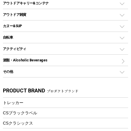
キャンドル
クーラーボックス
アウトドアキャリー&コンテナ
パーティータイプグリル
クッカー、コッヘル
パラソル
コップ付きタイプ
多用途タイプグリル
クーラーバッグ
アウトドアキャリー
アウトドア雑貨
クッカーセット
テントアクセサリー
ワンタッチタイプ
ソロキャンプ用グリル
ウォータージャグ
コンテナ
バックパック&バッグ
カヌー&SUP
プラスチックボトル
シェラカップ
ペグ
鉄板、アミ
ウォーターボトル
デイパック、ウェストバッグ
ディズニーボトル
ポール
クッキングツール
インフレータブル
自転車
焚き火台&ストーブ
保冷剤
リュック、バックパック
グランドシート
トング
カヌー
火起こし
折りたたみ自転車
アクティビティ
トートバッグ、サコッシュ
ガイドロープ
ナイフ
カヤック
火消し
スポーツサイクル
マリン
酒類・Alcoholic Beverages
ショッピングキャリー
ツール
食器類
SUP
バーベキューツール
シティサイクル
スーツケース
ボディボード
その他
カトラリー
パドル
焚き火アクセサリー
子供向け自転車
その他アウトドア雑貨
ラッシュガード
ガーデニング
タンブラー
フローティングベスト
スモーカー、燻製器
自転車部品
ビーチサンダル
カラビナ
PRODUCT BRAND
プロダクトブランド
湯たんぽ
マグカップ、カップ
ヘルメット
燃料・着火剤・炭
テント
自転車用アクセサリー
レイン
防災用品
ステンレスボトル
エアーポンプ
トレッカー
パラソル
スプレー関係
自転車ウェア
フードボトル
フローティングベスト
アクセサリー
ツール、他
CSブラックラベル
ヘルメット
コーヒー&ミル
CSクラシックス
エアーポンプ
トレー