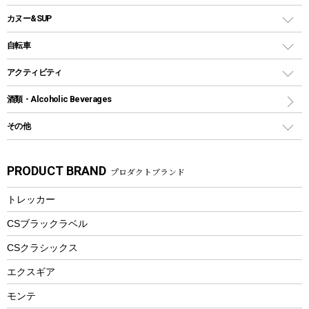
ソロキャンプ用グリル
ウォータージャグ
コンテナ
バックパック&バッグ
カヌー&SUP
プラスチックボトル
シェラカップ
ペグ
鉄板、アミ
ウォーターボトル
デイパック、ウェストバッグ
ディズニーボトル
ポール
クッキングツール
インフレータブル
自転車
焚き火台&ストーブ
保冷剤
リュック、バックパック
グランドシート
トング
カヌー
火起こし
折りたたみ自転車
アクティビティ
トートバッグ、サコッシュ
ガイドロープ
ナイフ
カヤック
火消し
スポーツサイクル
マリン
酒類・Alcoholic Beverages
ショッピングキャリー
ツール
食器類
SUP
バーベキューツール
シティサイクル
スーツケース
ボディボード
その他
カトラリー
パドル
焚き火アクセサリー
子供向け自転車
その他アウトドア雑貨
ラッシュガード
ガーデニング
タンブラー
フローティングベスト
スモーカー、燻製器
自転車部品
ビーチサンダル
カラビナ
PRODUCT BRAND
プロダクトブランド
湯たんぽ
マグカップ、カップ
ヘルメット
燃料・着火剤・炭
テント
自転車用アクセサリー
レイン
防災用品
ステンレスボトル
エアーポンプ
トレッカー
パラソル
スプレー関係
自転車ウェア
フードボトル
フローティングベスト
アクセサリー
ツール、他
CSブラックラベル
ヘルメット
コーヒー&ミル
CSクラシックス
エアーポンプ
トレー
エクスギア
ビーチテント
ランチョンマット
モンテ
ウィンター
ランチボックス