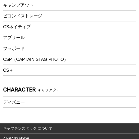
キャンプアウト
スノーシュー
ピクニックセット
防寒ウェア
ビヨンドストレージ
ツール&アクセサリー
CSネイティブ
トレッキング
アプリール
トレッキングステッキ
フラボード
トレッキングアクセサリー
CSP（CAPTAIN STAG PHOTO）
プレイグッズ
CS＋
ウェルネス
アクセサリー
CHARACTER
キャラクター
ウェア、タオル
フィットネス
ディズニー
ウェア
アクセサリー
キャプテンスタッグ について
AMBASSADOR