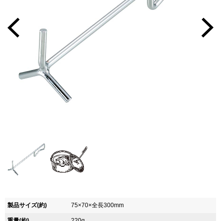
製品サイズ(約)
75×70×全長300mm
重量(約)
220g