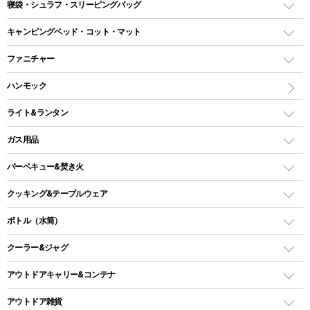
テント
寝袋・シュラフ・スリーピングバッグ
ドームテント
レクタングラー型（封筒型）シュラフ
キャンピングベッド・コット・マット
ツールームテント
マミー型（人形型）シュラフ
キャンピングベッド・コット
ファニチャー
ワンポールテント
インナーシュラフ
マット
アウトドアテーブル
ハンモック
シェルターテント
インフレータブルマット
ワンタッチテント
アウトドアチェア
ライト&ランタン
ピロー
ソロテント
レジャーシート
LEDランタン
ガス用品
ロッジ型・オリジナルテント
ファニチャーアクセサリー
ガスランタン
ガスバーナー
タープ
バーベキュー&焚き火
オイルランタン
ガスコンロ
ヘキサタープ
バーベキューコンロ、グリル
クッキング&テーブルウェア
ランタンスタンド
スクエアタープ（レクタタープ）
ガス缶
スタンダードタイプグリル
ダッチオーブン
ボトル（水筒）
LEDライト
メッシュタープ
ガスランタン
焚き火台タイプ（ロースタイル）グリル
スキレット
ステンレスボトル
クーラー&ジャグ
自立式タープ
ヘッドライト
ガストーチ、ライター
卓上タイプグリル
ホットサンドメーカー
シェルター（スクリーンタープ）
スクリュータイプ
キャンドル
クーラーボックス
アウトドアキャリー&コンテナ
パーティータイプグリル
クッカー、コッヘル
パラソル
コップ付きタイプ
多用途タイプグリル
クーラーバッグ
アウトドアキャリー
アウトドア雑貨
クッカーセット
テントアクセサリー
ワンタッチタイプ