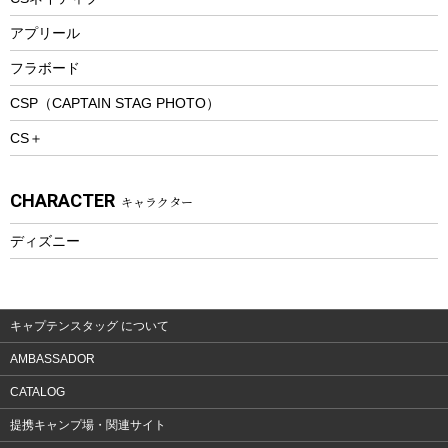
トレッキング
アプリール
トレッキングステッキ
フラボード
トレッキングアクセサリー
CSP（CAPTAIN STAG PHOTO）
プレイグッズ
CS＋
ウェルネス
アクセサリー
CHARACTER
キャラクター
ウェア、タオル
フィットネス
ディズニー
ウェア
アクセサリー
キャプテンスタッグ について
AMBASSADOR
CATALOG
提携キャンプ場・関連サイト