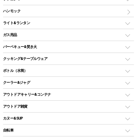
ワンポールテント
インナーシュラフ
マット
アウトドアテーブル
ハンモック
シェルターテント
インフレータブルマット
ワンタッチテント
アウトドアチェア
ライト&ランタン
ピロー
ソロテント
レジャーシート
LEDランタン
ガス用品
ロッジ型・オリジナルテント
ファニチャーアクセサリー
ガスランタン
ガスバーナー
タープ
バーベキュー&焚き火
オイルランタン
ガスコンロ
ヘキサタープ
バーベキューコンロ、グリル
クッキング&テーブルウェア
ランタンスタンド
スクエアタープ（レクタタープ）
ガス缶
スタンダードタイプグリル
ダッチオーブン
ボトル（水筒）
LEDライト
メッシュタープ
ガスランタン
焚き火台タイプ（ロースタイル）グリル
スキレット
ステンレスボトル
クーラー&ジャグ
自立式タープ
ヘッドライト
ガストーチ、ライター
卓上タイプグリル
ホットサンドメーカー
シェルター（スクリーンタープ）
スクリュータイプ
キャンドル
クーラーボックス
アウトドアキャリー&コンテナ
パーティータイプグリル
クッカー、コッヘル
パラソル
コップ付きタイプ
多用途タイプグリル
クーラーバッグ
アウトドアキャリー
アウトドア雑貨
クッカーセット
テントアクセサリー
ワンタッチタイプ
ソロキャンプ用グリル
ウォータージャグ
コンテナ
バックパック&バッグ
カヌー&SUP
プラスチックボトル
シェラカップ
ペグ
鉄板、アミ
ウォーターボトル
デイパック、ウェストバッグ
ディズニーボトル
ポール
クッキングツール
インフレータブル
自転車
焚き火台&ストーブ
保冷剤
リュック、バックパック
グランドシート