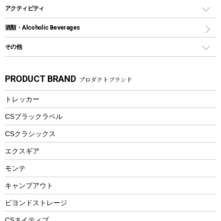
トング
カヌー
火起こし
折りたたみ自転車
アクティビティ
トートバッグ、サコッシュ
ガイドロープ
ナイフ
カヤック
火消し
スポーツサイクル
マリン
酒類・Alcoholic Beverages
ショッピングキャリー
ツール
食器類
SUP
バーベキューツール
シティサイクル
スーツケース
ボディボード
その他
カトラリー
パドル
焚き火アクセサリー
子供向け自転車
その他アウトドア雑貨
ラッシュガード
ガーデニング
タンブラー
フローティングベスト
スモーカー、燻製器
自転車部品
ビーチサンダル
カラビナ
PRODUCT BRAND
プロダクトブランド
湯たんぽ
マグカップ、カップ
ヘルメット
燃料・着火剤・炭
テント
自転車用アクセサリー
レイン
防災用品
ステンレスボトル
エアーポンプ
トレッカー
パラソル
スプレー関係
自転車ウェア
フードボトル
フローティングベスト
アクセサリー
ツール、他
CSブラックラベル
ヘルメット
コーヒー&ミル
CSクラシックス
エアーポンプ
トレー
エクスギア
ビーチテント
ランチョンマット
モンテ
ウィンター
ランチボックス
キャンプアウト
スノーシュー
ピクニックセット
防寒ウェア
ビヨンドストレージ
ツール&アクセサリー
CSネイティブ