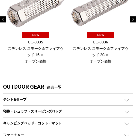
NEW
NEW
UG-3335
UG-3336
ステンレス スモーク＆ファイアウ
ステンレス スモーク＆ファイアウ
ッド 15cm
ッド 20cm
オープン価格
オープン価格
OUTDOOR GEAR
商品一覧
テント&タープ
テント
寝袋・シュラフ・スリーピングバッグ
ドームテント
レクタングラー型（封筒型）シュラフ
キャンピングベッド・コット・マット
ツールームテント
マミー型（人形型）シュラフ
キャンピングベッド・コット
ファニチャー