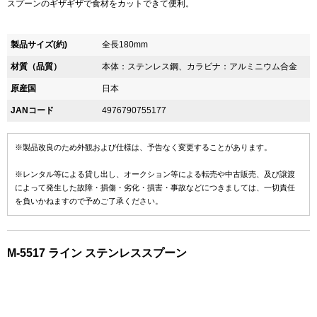
スプーンのギザギザで食材をカットできて便利。
製品サイズ(約)
全長180mm
材質（品質）
本体：ステンレス鋼、カラビナ：アルミニウム合金
原産国
日本
JANコード
4976790755177
※製品改良のため外観および仕様は、予告なく変更することがあります。
※レンタル等による貸し出し、オークション等による転売や中古販売、及び譲渡
によって発生した故障・損傷・劣化・損害・事故などにつきましては、一切責任
を負いかねますので予めご了承ください。
M-5517 ライン ステンレススプーン