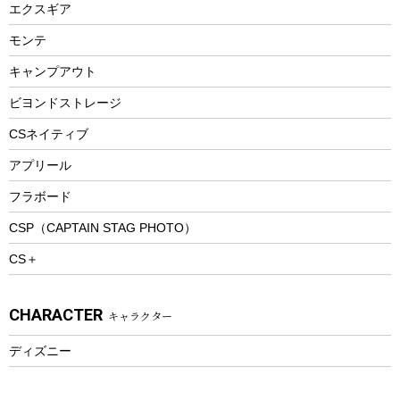
エクスギア
ビーチテント
ランチョンマット
モンテ
ウィンター
ランチボックス
キャンプアウト
スノーシュー
ピクニックセット
防寒ウェア
ビヨンドストレージ
ツール&アクセサリー
CSネイティブ
トレッキング
アプリール
トレッキングステッキ
フラボード
トレッキングアクセサリー
CSP（CAPTAIN STAG PHOTO）
プレイグッズ
CS＋
ウェルネス
アクセサリー
CHARACTER
キャラクター
ウェア、タオル
フィットネス
ディズニー
ウェア
アクセサリー