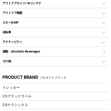
シェルター（スクリーンタープ）
スクリュータイプ
キャンドル
クーラーボックス
アウトドアキャリー&コンテナ
パーティータイプグリル
クッカー、コッヘル
パラソル
コップ付きタイプ
多用途タイプグリル
クーラーバッグ
アウトドアキャリー
アウトドア雑貨
クッカーセット
テントアクセサリー
ワンタッチタイプ
ソロキャンプ用グリル
ウォータージャグ
コンテナ
バックパック&バッグ
カヌー&SUP
プラスチックボトル
シェラカップ
ペグ
鉄板、アミ
ウォーターボトル
デイパック、ウェストバッグ
ディズニーボトル
ポール
クッキングツール
インフレータブル
自転車
焚き火台&ストーブ
保冷剤
リュック、バックパック
グランドシート
トング
カヌー
火起こし
折りたたみ自転車
アクティビティ
トートバッグ、サコッシュ
ガイドロープ
ナイフ
カヤック
火消し
スポーツサイクル
マリン
酒類・Alcoholic Beverages
ショッピングキャリー
ツール
食器類
SUP
バーベキューツール
シティサイクル
スーツケース
ボディボード
その他
カトラリー
パドル
焚き火アクセサリー
子供向け自転車
その他アウトドア雑貨
ラッシュガード
ガーデニング
タンブラー
フローティングベスト
スモーカー、燻製器
自転車部品
ビーチサンダル
カラビナ
PRODUCT BRAND
プロダクトブランド
湯たんぽ
マグカップ、カップ
ヘルメット
燃料・着火剤・炭
テント
自転車用アクセサリー
レイン
防災用品
ステンレスボトル
エアーポンプ
トレッカー
パラソル
スプレー関係
自転車ウェア
フードボトル
フローティングベスト
アクセサリー
ツール、他
CSブラックラベル
ヘルメット
コーヒー&ミル
CSクラシックス
エアーポンプ
トレー