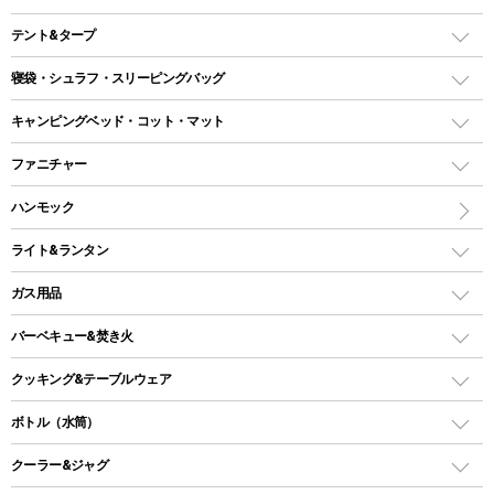
テント&タープ
テント
寝袋・シュラフ・スリーピングバッグ
ドームテント
レクタングラー型（封筒型）シュラフ
キャンピングベッド・コット・マット
ツールームテント
マミー型（人形型）シュラフ
キャンピングベッド・コット
ファニチャー
ワンポールテント
インナーシュラフ
マット
アウトドアテーブル
ハンモック
シェルターテント
インフレータブルマット
ワンタッチテント
アウトドアチェア
ライト&ランタン
ピロー
ソロテント
レジャーシート
LEDランタン
ガス用品
ロッジ型・オリジナルテント
ファニチャーアクセサリー
ガスランタン
ガスバーナー
タープ
バーベキュー&焚き火
オイルランタン
ガスコンロ
ヘキサタープ
バーベキューコンロ、グリル
クッキング&テーブルウェア
ランタンスタンド
スクエアタープ（レクタタープ）
ガス缶
スタンダードタイプグリル
ダッチオーブン
ボトル（水筒）
LEDライト
メッシュタープ
ガスランタン
焚き火台タイプ（ロースタイル）グリル
スキレット
ステンレスボトル
クーラー&ジャグ
自立式タープ
ヘッドライト
ガストーチ、ライター
卓上タイプグリル
ホットサンドメーカー