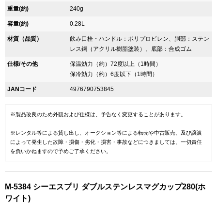
重量(約)
240g
容量(約)
0.28L
材質（品質）
飲み口栓・ハンドル：ポリプロピレン、胴部：ステン
レス鋼（アクリル樹脂塗装）、底部：合成ゴム
仕様/その他
保温効力（約）72度以上（1時間）
保冷効力（約）6度以下（1時間）
JANコード
4976790753845
※製品改良のため外観および仕様は、予告なく変更することがあります。
※レンタル等による貸し出し、オークション等による転売や中古販売、及び譲渡
によって発生した故障・損傷・劣化・損害・事故などにつきましては、一切責任
を負いかねますので予めご了承ください。
M-5384 シーエスプリ ダブルステンレスマグカップ280(ホ
ワイト)