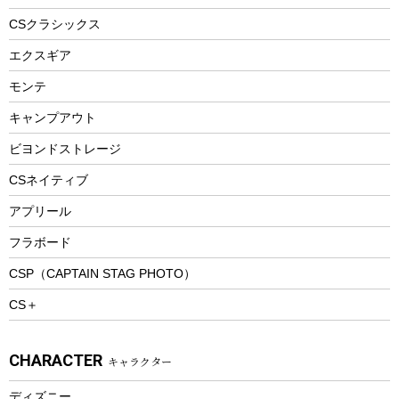
ヘルメット
コーヒー&ミル
CSクラシックス
エアーポンプ
トレー
エクスギア
ビーチテント
ランチョンマット
モンテ
ウィンター
ランチボックス
キャンプアウト
スノーシュー
ピクニックセット
防寒ウェア
ビヨンドストレージ
ツール&アクセサリー
CSネイティブ
トレッキング
アプリール
トレッキングステッキ
フラボード
トレッキングアクセサリー
CSP（CAPTAIN STAG PHOTO）
プレイグッズ
CS＋
ウェルネス
アクセサリー
CHARACTER
キャラクター
ウェア、タオル
フィットネス
ディズニー