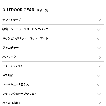
OUTDOOR GEAR
商品一覧
テント&タープ
テント
寝袋・シュラフ・スリーピングバッグ
ドームテント
レクタングラー型（封筒型）シュラフ
キャンピングベッド・コット・マット
ツールームテント
マミー型（人形型）シュラフ
キャンピングベッド・コット
ファニチャー
ワンポールテント
インナーシュラフ
マット
アウトドアテーブル
ハンモック
シェルターテント
インフレータブルマット
ワンタッチテント
アウトドアチェア
ライト&ランタン
ピロー
ソロテント
レジャーシート
LEDランタン
ガス用品
ロッジ型・オリジナルテント
ファニチャーアクセサリー
ガスランタン
ガスバーナー
タープ
バーベキュー&焚き火
オイルランタン
ガスコンロ
ヘキサタープ
バーベキューコンロ、グリル
クッキング&テーブルウェア
ランタンスタンド
スクエアタープ（レクタタープ）
ガス缶
スタンダードタイプグリル
ダッチオーブン
ボトル（水筒）
LEDライト
メッシュタープ