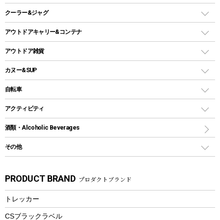
ガスランタン
焚き火台タイプ（ロースタイル）グリル
スキレット
ステンレスボトル
クーラー&ジャグ
自立式タープ
ヘッドライト
ガストーチ、ライター
卓上タイプグリル
ホットサンドメーカー
シェルター（スクリーンタープ）
スクリュータイプ
キャンドル
クーラーボックス
アウトドアキャリー&コンテナ
パーティータイプグリル
クッカー、コッヘル
パラソル
コップ付きタイプ
多用途タイプグリル
クーラーバッグ
アウトドアキャリー
アウトドア雑貨
クッカーセット
テントアクセサリー
ワンタッチタイプ
ソロキャンプ用グリル
ウォータージャグ
コンテナ
バックパック&バッグ
カヌー&SUP
プラスチックボトル
シェラカップ
ペグ
鉄板、アミ
ウォーターボトル
デイパック、ウェストバッグ
ディズニーボトル
ポール
クッキングツール
インフレータブル
自転車
焚き火台&ストーブ
保冷剤
リュック、バックパック
グランドシート
トング
カヌー
火起こし
折りたたみ自転車
アクティビティ
トートバッグ、サコッシュ
ガイドロープ
ナイフ
カヤック
火消し
スポーツサイクル
マリン
酒類・Alcoholic Beverages
ショッピングキャリー
ツール
食器類
SUP
バーベキューツール
シティサイクル
スーツケース
ボディボード
その他
カトラリー
パドル
焚き火アクセサリー
子供向け自転車
その他アウトドア雑貨
ラッシュガード
ガーデニング
タンブラー
フローティングベスト
スモーカー、燻製器
自転車部品
ビーチサンダル
カラビナ
PRODUCT BRAND
プロダクトブランド
湯たんぽ
マグカップ、カップ
ヘルメット
燃料・着火剤・炭
テント
自転車用アクセサリー
レイン
防災用品
ステンレスボトル
エアーポンプ
トレッカー
パラソル
スプレー関係
自転車ウェア
フードボトル
フローティングベスト
アクセサリー
ツール、他
CSブラックラベル