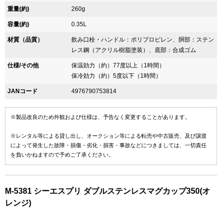
重量(約)
260g
容量(約)
0.35L
材質（品質）
飲み口栓・ハンドル：ポリプロピレン、胴部：ステン
レス鋼（アクリル樹脂塗装）、底部：合成ゴム
仕様/その他
保温効力（約）77度以上（1時間）
保冷効力（約）5度以下（1時間）
JANコード
4976790753814
※製品改良のため外観および仕様は、予告なく変更することがあります。
※レンタル等による貸し出し、オークション等による転売や中古販売、及び譲渡
によって発生した故障・損傷・劣化・損害・事故などにつきましては、一切責任
を負いかねますので予めご了承ください。
M-5381 シーエスプリ ダブルステンレスマグカップ350(オ
レンジ)