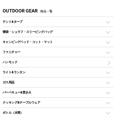
OUTDOOR GEAR
商品一覧
テント&タープ
テント
寝袋・シュラフ・スリーピングバッグ
ドームテント
レクタングラー型（封筒型）シュラフ
キャンピングベッド・コット・マット
ツールームテント
マミー型（人形型）シュラフ
キャンピングベッド・コット
ファニチャー
ワンポールテント
インナーシュラフ
マット
アウトドアテーブル
ハンモック
シェルターテント
インフレータブルマット
ワンタッチテント
アウトドアチェア
ライト&ランタン
ピロー
ソロテント
レジャーシート
LEDランタン
ガス用品
ロッジ型・オリジナルテント
ファニチャーアクセサリー
ガスランタン
ガスバーナー
タープ
バーベキュー&焚き火
オイルランタン
ガスコンロ
ヘキサタープ
バーベキューコンロ、グリル
クッキング&テーブルウェア
ランタンスタンド
スクエアタープ（レクタタープ）
ガス缶
スタンダードタイプグリル
ダッチオーブン
ボトル（水筒）
LEDライト
メッシュタープ