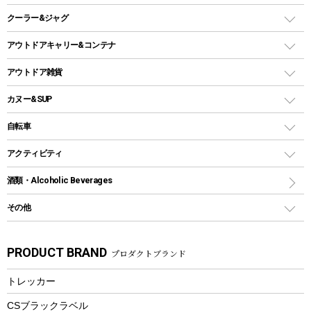
ガスランタン
焚き火台タイプ（ロースタイル）グリル
スキレット
ステンレスボトル
クーラー&ジャグ
自立式タープ
ヘッドライト
ガストーチ、ライター
卓上タイプグリル
ホットサンドメーカー
シェルター（スクリーンタープ）
スクリュータイプ
キャンドル
クーラーボックス
アウトドアキャリー&コンテナ
パーティータイプグリル
クッカー、コッヘル
パラソル
コップ付きタイプ
多用途タイプグリル
クーラーバッグ
アウトドアキャリー
アウトドア雑貨
クッカーセット
テントアクセサリー
ワンタッチタイプ
ソロキャンプ用グリル
ウォータージャグ
コンテナ
バックパック&バッグ
カヌー&SUP
プラスチックボトル
シェラカップ
ペグ
鉄板、アミ
ウォーターボトル
デイパック、ウェストバッグ
ディズニーボトル
ポール
クッキングツール
インフレータブル
自転車
焚き火台&ストーブ
保冷剤
リュック、バックパック
グランドシート
トング
カヌー
火起こし
折りたたみ自転車
アクティビティ
トートバッグ、サコッシュ
ガイドロープ
ナイフ
カヤック
火消し
スポーツサイクル
マリン
酒類・Alcoholic Beverages
ショッピングキャリー
ツール
食器類
SUP
バーベキューツール
シティサイクル
スーツケース
ボディボード
その他
カトラリー
パドル
焚き火アクセサリー
子供向け自転車
その他アウトドア雑貨
ラッシュガード
ガーデニング
タンブラー
フローティングベスト
スモーカー、燻製器
自転車部品
ビーチサンダル
カラビナ
PRODUCT BRAND
プロダクトブランド
湯たんぽ
マグカップ、カップ
ヘルメット
燃料・着火剤・炭
テント
自転車用アクセサリー
レイン
防災用品
ステンレスボトル
エアーポンプ
トレッカー
パラソル
スプレー関係
自転車ウェア
フードボトル
フローティングベスト
アクセサリー
ツール、他
CSブラックラベル