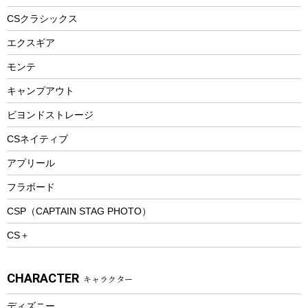
ヘルメット
コーヒー&ミル
CSクラシックス
エアーポンプ
トレー
エクスギア
ビーチテント
ランチョンマット
モンテ
ウィンター
ランチボックス
キャンプアウト
スノーシュー
ピクニックセット
防寒ウェア
ビヨンドストレージ
ツール&アクセサリー
CSネイティブ
トレッキング
アプリール
トレッキングステッキ
フラボード
トレッキングアクセサリー
CSP（CAPTAIN STAG PHOTO）
プレイグッズ
CS＋
ウェルネス
アクセサリー
CHARACTER
キャラクター
ウェア、タオル
フィットネス
ディズニー