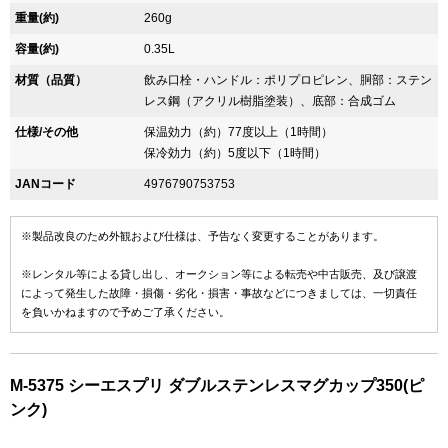
重量(約)
260g
容量(約)
0.35L
材質（品質）
飲み口栓・ハンドル：ポリプロピレン、胴部：ステン
レス鋼（アクリル樹脂塗装）、底部：合成ゴム
仕様/その他
保温効力（約）77度以上（1時間）
保冷効力（約）5度以下（1時間）
JANコード
4976790753753
※製品改良のため外観および仕様は、予告なく変更することがあります。
※レンタル等による貸し出し、オークション等による転売や中古販売、及び譲渡
によって発生した故障・損傷・劣化・損害・事故などにつきましては、一切責任
を負いかねますので予めご了承ください。
M-5375 シーエスプリ ダブルステンレスマグカップ350(ピ
ンク)