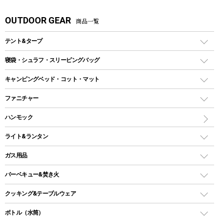
OUTDOOR GEAR
商品一覧
テント&タープ
テント
寝袋・シュラフ・スリーピングバッグ
ドームテント
レクタングラー型（封筒型）シュラフ
キャンピングベッド・コット・マット
ツールームテント
マミー型（人形型）シュラフ
キャンピングベッド・コット
ファニチャー
ワンポールテント
インナーシュラフ
マット
アウトドアテーブル
ハンモック
シェルターテント
インフレータブルマット
ワンタッチテント
アウトドアチェア
ライト&ランタン
ピロー
ソロテント
レジャーシート
LEDランタン
ガス用品
ロッジ型・オリジナルテント
ファニチャーアクセサリー
ガスランタン
ガスバーナー
タープ
バーベキュー&焚き火
オイルランタン
ガスコンロ
ヘキサタープ
バーベキューコンロ、グリル
クッキング&テーブルウェア
ランタンスタンド
スクエアタープ（レクタタープ）
ガス缶
スタンダードタイプグリル
ダッチオーブン
ボトル（水筒）
LEDライト
メッシュタープ