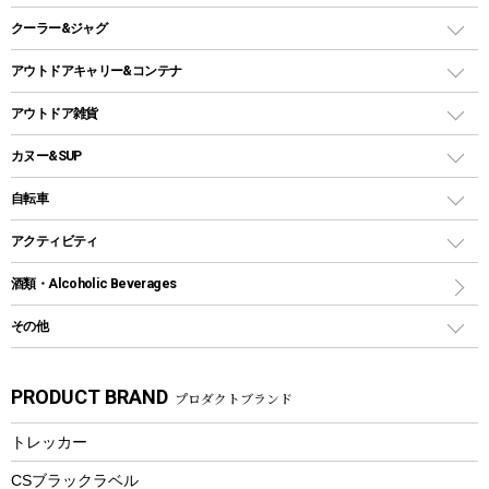
ガスランタン
焚き火台タイプ（ロースタイル）グリル
スキレット
ステンレスボトル
クーラー&ジャグ
自立式タープ
ヘッドライト
ガストーチ、ライター
卓上タイプグリル
ホットサンドメーカー
シェルター（スクリーンタープ）
スクリュータイプ
キャンドル
クーラーボックス
アウトドアキャリー&コンテナ
パーティータイプグリル
クッカー、コッヘル
パラソル
コップ付きタイプ
多用途タイプグリル
クーラーバッグ
アウトドアキャリー
アウトドア雑貨
クッカーセット
テントアクセサリー
ワンタッチタイプ
ソロキャンプ用グリル
ウォータージャグ
コンテナ
バックパック&バッグ
カヌー&SUP
プラスチックボトル
シェラカップ
ペグ
鉄板、アミ
ウォーターボトル
デイパック、ウェストバッグ
ディズニーボトル
ポール
クッキングツール
インフレータブル
自転車
焚き火台&ストーブ
保冷剤
リュック、バックパック
グランドシート
トング
カヌー
火起こし
折りたたみ自転車
アクティビティ
トートバッグ、サコッシュ
ガイドロープ
ナイフ
カヤック
火消し
スポーツサイクル
マリン
酒類・Alcoholic Beverages
ショッピングキャリー
ツール
食器類
SUP
バーベキューツール
シティサイクル
スーツケース
ボディボード
その他
カトラリー
パドル
焚き火アクセサリー
子供向け自転車
その他アウトドア雑貨
ラッシュガード
ガーデニング
タンブラー
フローティングベスト
スモーカー、燻製器
自転車部品
ビーチサンダル
カラビナ
PRODUCT BRAND
プロダクトブランド
湯たんぽ
マグカップ、カップ
ヘルメット
燃料・着火剤・炭
テント
自転車用アクセサリー
レイン
防災用品
ステンレスボトル
エアーポンプ
トレッカー
パラソル
スプレー関係
自転車ウェア
フードボトル
フローティングベスト
アクセサリー
ツール、他
CSブラックラベル