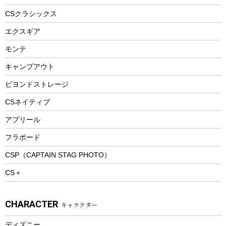
ヘルメット
コーヒー&ミル
CSクラシックス
エアーポンプ
トレー
エクスギア
ビーチテント
ランチョンマット
モンテ
ウィンター
ランチボックス
キャンプアウト
スノーシュー
ピクニックセット
防寒ウェア
ビヨンドストレージ
ツール&アクセサリー
CSネイティブ
トレッキング
アプリール
トレッキングステッキ
フラボード
トレッキングアクセサリー
CSP（CAPTAIN STAG PHOTO）
プレイグッズ
CS＋
ウェルネス
アクセサリー
CHARACTER
キャラクター
ウェア、タオル
フィットネス
ディズニー