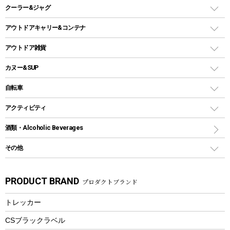
スキレット
ステンレスボトル
クーラー&ジャグ
自立式タープ
ヘッドライト
ガストーチ、ライター
卓上タイプグリル
ホットサンドメーカー
シェルター（スクリーンタープ）
スクリュータイプ
キャンドル
クーラーボックス
アウトドアキャリー&コンテナ
パーティータイプグリル
クッカー、コッヘル
パラソル
コップ付きタイプ
多用途タイプグリル
クーラーバッグ
アウトドアキャリー
アウトドア雑貨
クッカーセット
テントアクセサリー
ワンタッチタイプ
ソロキャンプ用グリル
ウォータージャグ
コンテナ
バックパック&バッグ
カヌー&SUP
プラスチックボトル
シェラカップ
ペグ
鉄板、アミ
ウォーターボトル
デイパック、ウェストバッグ
ディズニーボトル
ポール
クッキングツール
インフレータブル
自転車
焚き火台&ストーブ
保冷剤
リュック、バックパック
グランドシート
トング
カヌー
火起こし
折りたたみ自転車
アクティビティ
トートバッグ、サコッシュ
ガイドロープ
ナイフ
カヤック
火消し
スポーツサイクル
マリン
酒類・Alcoholic Beverages
ショッピングキャリー
ツール
食器類
SUP
バーベキューツール
シティサイクル
スーツケース
ボディボード
その他
カトラリー
パドル
焚き火アクセサリー
子供向け自転車
その他アウトドア雑貨
ラッシュガード
ガーデニング
タンブラー
フローティングベスト
スモーカー、燻製器
自転車部品
ビーチサンダル
カラビナ
PRODUCT BRAND
プロダクトブランド
湯たんぽ
マグカップ、カップ
ヘルメット
燃料・着火剤・炭
テント
自転車用アクセサリー
レイン
防災用品
ステンレスボトル
エアーポンプ
トレッカー
パラソル
スプレー関係
自転車ウェア
フードボトル
フローティングベスト
アクセサリー
ツール、他
CSブラックラベル