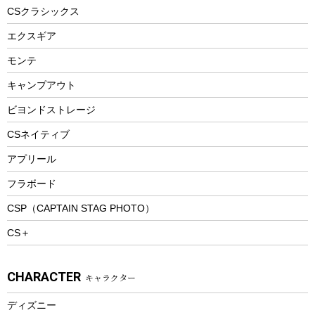
ヘルメット
コーヒー&ミル
CSクラシックス
エアーポンプ
トレー
エクスギア
ビーチテント
ランチョンマット
モンテ
ウィンター
ランチボックス
キャンプアウト
スノーシュー
ピクニックセット
防寒ウェア
ビヨンドストレージ
ツール&アクセサリー
CSネイティブ
トレッキング
アプリール
トレッキングステッキ
フラボード
トレッキングアクセサリー
CSP（CAPTAIN STAG PHOTO）
プレイグッズ
CS＋
ウェルネス
アクセサリー
CHARACTER
キャラクター
ウェア、タオル
フィットネス
ディズニー