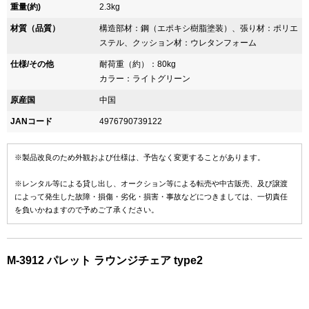
重量(約)
2.3kg
材質（品質）
構造部材：鋼（エポキシ樹脂塗装）、張り材：ポリエ
ステル、クッション材：ウレタンフォーム
仕様/その他
耐荷重（約）：80kg
カラー：ライトグリーン
原産国
中国
JANコード
4976790739122
※製品改良のため外観および仕様は、予告なく変更することがあります。
※レンタル等による貸し出し、オークション等による転売や中古販売、及び譲渡
によって発生した故障・損傷・劣化・損害・事故などにつきましては、一切責任
を負いかねますので予めご了承ください。
M-3912 パレット ラウンジチェア type2