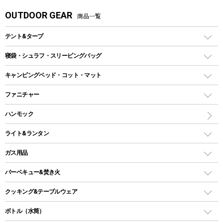
OUTDOOR GEAR
商品一覧
テント&タープ
テント
寝袋・シュラフ・スリーピングバッグ
ドームテント
レクタングラー型（封筒型）シュラフ
キャンピングベッド・コット・マット
ツールームテント
マミー型（人形型）シュラフ
キャンピングベッド・コット
ファニチャー
ワンポールテント
インナーシュラフ
マット
アウトドアテーブル
ハンモック
シェルターテント
インフレータブルマット
ワンタッチテント
アウトドアチェア
ライト&ランタン
ピロー
ソロテント
レジャーシート
LEDランタン
ガス用品
ロッジ型・オリジナルテント
ファニチャーアクセサリー
ガスランタン
ガスバーナー
タープ
バーベキュー&焚き火
オイルランタン
ガスコンロ
ヘキサタープ
バーベキューコンロ、グリル
クッキング&テーブルウェア
ランタンスタンド
スクエアタープ（レクタタープ）
ガス缶
スタンダードタイプグリル
ダッチオーブン
ボトル（水筒）
LEDライト
メッシュタープ
ガスランタン
焚き火台タイプ（ロースタイル）グリル