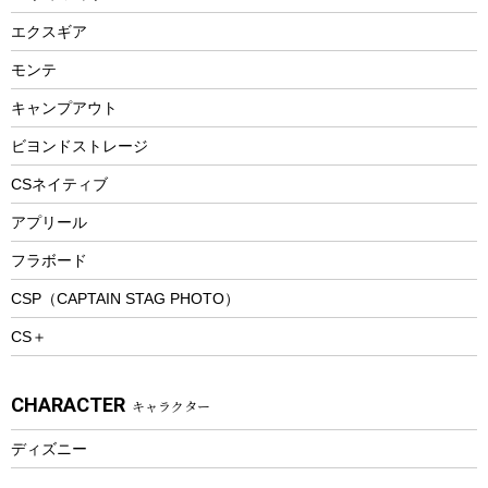
エアーポンプ
トレー
エクスギア
ビーチテント
ランチョンマット
モンテ
ウィンター
ランチボックス
キャンプアウト
スノーシュー
ピクニックセット
防寒ウェア
ビヨンドストレージ
ツール&アクセサリー
CSネイティブ
トレッキング
アプリール
トレッキングステッキ
フラボード
トレッキングアクセサリー
CSP（CAPTAIN STAG PHOTO）
プレイグッズ
CS＋
ウェルネス
アクセサリー
CHARACTER
キャラクター
ウェア、タオル
フィットネス
ディズニー
ウェア