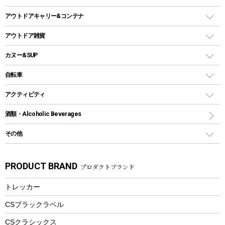
ガストーチ、ライター
卓上タイプグリル
ホットサンドメーカー
シェルター（スクリーンタープ）
スクリュータイプ
キャンドル
クーラーボックス
アウトドアキャリー&コンテナ
パーティータイプグリル
クッカー、コッヘル
パラソル
コップ付きタイプ
多用途タイプグリル
クーラーバッグ
アウトドアキャリー
アウトドア雑貨
クッカーセット
テントアクセサリー
ワンタッチタイプ
ソロキャンプ用グリル
ウォータージャグ
コンテナ
バックパック&バッグ
カヌー&SUP
プラスチックボトル
シェラカップ
ペグ
鉄板、アミ
ウォーターボトル
デイパック、ウェストバッグ
ディズニーボトル
ポール
クッキングツール
インフレータブル
自転車
焚き火台&ストーブ
保冷剤
リュック、バックパック
グランドシート
トング
カヌー
火起こし
折りたたみ自転車
アクティビティ
トートバッグ、サコッシュ
ガイドロープ
ナイフ
カヤック
火消し
スポーツサイクル
マリン
酒類・Alcoholic Beverages
ショッピングキャリー
ツール
食器類
SUP
バーベキューツール
シティサイクル
スーツケース
ボディボード
その他
カトラリー
パドル
焚き火アクセサリー
子供向け自転車
その他アウトドア雑貨
ラッシュガード
ガーデニング
タンブラー
フローティングベスト
スモーカー、燻製器
自転車部品
ビーチサンダル
カラビナ
PRODUCT BRAND
プロダクトブランド
湯たんぽ
マグカップ、カップ
ヘルメット
燃料・着火剤・炭
テント
自転車用アクセサリー
レイン
防災用品
ステンレスボトル
エアーポンプ
トレッカー
パラソル
スプレー関係
自転車ウェア
フードボトル
フローティングベスト
アクセサリー
ツール、他
CSブラックラベル
ヘルメット
コーヒー&ミル
CSクラシックス