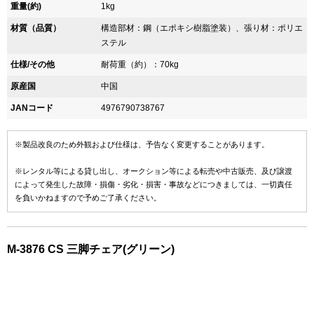
重量(約)
1kg
材質（品質）
構造部材：鋼（エポキシ樹脂塗装）、張り材：ポリエ
ステル
仕様/その他
耐荷重（約）：70kg
原産国
中国
JANコード
4976790738767
※製品改良のため外観および仕様は、予告なく変更することがあります。
※レンタル等による貸し出し、オークション等による転売や中古販売、及び譲渡
によって発生した故障・損傷・劣化・損害・事故などにつきましては、一切責任
を負いかねますので予めご了承ください。
M-3876 CS 三脚チェア(グリーン)