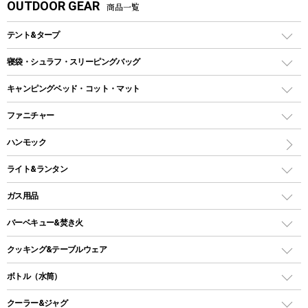
OUTDOOR GEAR
商品一覧
テント&タープ
テント
寝袋・シュラフ・スリーピングバッグ
ドームテント
レクタングラー型（封筒型）シュラフ
キャンピングベッド・コット・マット
ツールームテント
マミー型（人形型）シュラフ
キャンピングベッド・コット
ファニチャー
ワンポールテント
インナーシュラフ
マット
アウトドアテーブル
ハンモック
シェルターテント
インフレータブルマット
ワンタッチテント
アウトドアチェア
ライト&ランタン
ピロー
ソロテント
レジャーシート
LEDランタン
ガス用品
ロッジ型・オリジナルテント
ファニチャーアクセサリー
ガスランタン
ガスバーナー
タープ
バーベキュー&焚き火
オイルランタン
ガスコンロ
ヘキサタープ
バーベキューコンロ、グリル
クッキング&テーブルウェア
ランタンスタンド
スクエアタープ（レクタタープ）
ガス缶
スタンダードタイプグリル
ダッチオーブン
ボトル（水筒）
LEDライト
メッシュタープ
ガスランタン
焚き火台タイプ（ロースタイル）グリル
スキレット
ステンレスボトル
クーラー&ジャグ
自立式タープ
ヘッドライト