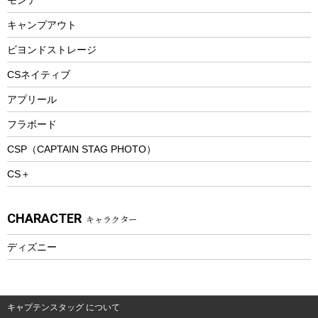
ウィンター
ランチボックス
キャンプアウト
スノーシュー
ピクニックセット
防寒ウェア
ビヨンドストレージ
ツール&アクセサリー
CSネイティブ
トレッキング
アプリール
トレッキングステッキ
フラボード
トレッキングアクセサリー
CSP（CAPTAIN STAG PHOTO）
プレイグッズ
CS＋
ウェルネス
アクセサリー
CHARACTER
キャラクター
ウェア、タオル
フィットネス
ディズニー
ウェア
アクセサリー
キャプテンスタッグ について