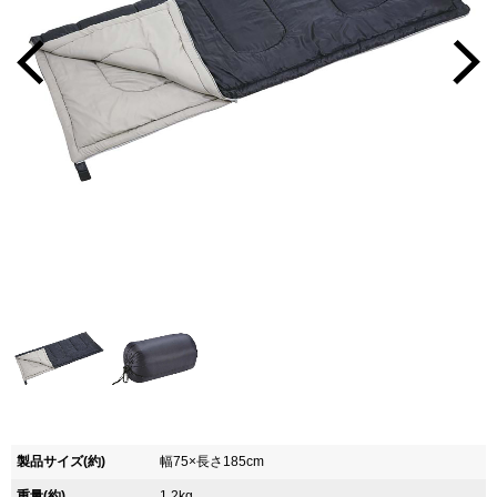
製品サイズ(約)
幅75×長さ185cm
重量(約)
1.2kg