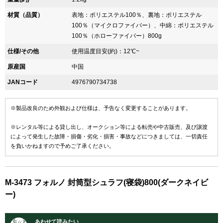
材質（品質）
表地：ポリエステル100％、裏地：ポリエステル
100％（マイクロファイバー）、中綿：ポリエステル
100％（ホローファイバー）800g
仕様/その他
使用温度目安(約)：12℃~
原産国
中国
JANコード
4976790734738
※製品改良のため外観および仕様は、予告なく変更することがあります。
※レンタル等による貸し出し、オークション等による転売や中古販売、及び譲渡
によって発生した故障・損傷・劣化・損害・事故などにつきましては、一切責任
を負いかねますので予めご了承ください。
M-3473 フォルノ 封筒型シュラフ(寝袋)800(ダークネイビ
ー)
あわせて読みたい