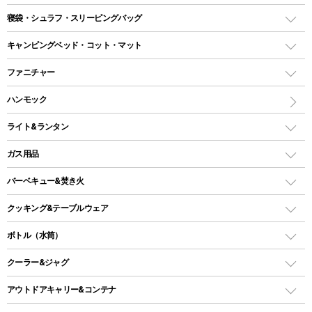
テント
寝袋・シュラフ・スリーピングバッグ
ドームテント
レクタングラー型（封筒型）シュラフ
キャンピングベッド・コット・マット
ツールームテント
マミー型（人形型）シュラフ
キャンピングベッド・コット
ファニチャー
ワンポールテント
インナーシュラフ
マット
アウトドアテーブル
ハンモック
シェルターテント
インフレータブルマット
ワンタッチテント
アウトドアチェア
ライト&ランタン
ピロー
ソロテント
レジャーシート
LEDランタン
ガス用品
ロッジ型・オリジナルテント
ファニチャーアクセサリー
ガスランタン
ガスバーナー
タープ
バーベキュー&焚き火
オイルランタン
ガスコンロ
ヘキサタープ
バーベキューコンロ、グリル
クッキング&テーブルウェア
ランタンスタンド
スクエアタープ（レクタタープ）
ガス缶
スタンダードタイプグリル
ダッチオーブン
ボトル（水筒）
LEDライト
メッシュタープ
ガスランタン
焚き火台タイプ（ロースタイル）グリル
スキレット
ステンレスボトル
クーラー&ジャグ
自立式タープ
ヘッドライト
ガストーチ、ライター
卓上タイプグリル
ホットサンドメーカー
シェルター（スクリーンタープ）
スクリュータイプ
キャンドル
クーラーボックス
アウトドアキャリー&コンテナ
パーティータイプグリル
クッカー、コッヘル
パラソル
コップ付きタイプ
多用途タイプグリル
クーラーバッグ