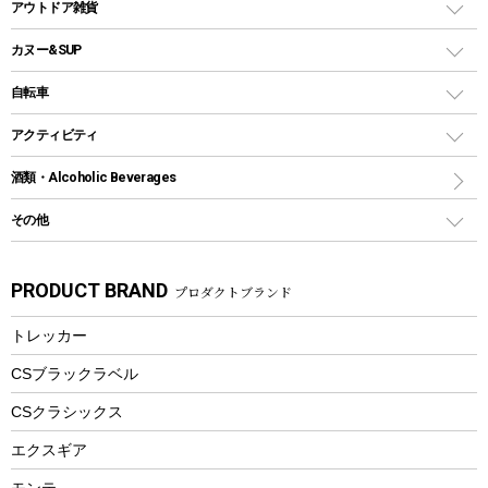
アウトドアキャリー
アウトドア雑貨
クッカーセット
テントアクセサリー
ワンタッチタイプ
ソロキャンプ用グリル
ウォータージャグ
コンテナ
バックパック&バッグ
カヌー&SUP
プラスチックボトル
シェラカップ
ペグ
鉄板、アミ
ウォーターボトル
デイパック、ウェストバッグ
ディズニーボトル
ポール
クッキングツール
インフレータブル
自転車
焚き火台&ストーブ
保冷剤
リュック、バックパック
グランドシート
トング
カヌー
火起こし
折りたたみ自転車
アクティビティ
トートバッグ、サコッシュ
ガイドロープ
ナイフ
カヤック
火消し
スポーツサイクル
マリン
酒類・Alcoholic Beverages
ショッピングキャリー
ツール
食器類
SUP
バーベキューツール
シティサイクル
スーツケース
ボディボード
その他
カトラリー
パドル
焚き火アクセサリー
子供向け自転車
その他アウトドア雑貨
ラッシュガード
ガーデニング
タンブラー
フローティングベスト
スモーカー、燻製器
自転車部品
ビーチサンダル
カラビナ
PRODUCT BRAND
プロダクトブランド
湯たんぽ
マグカップ、カップ
ヘルメット
燃料・着火剤・炭
テント
自転車用アクセサリー
レイン
防災用品
ステンレスボトル
エアーポンプ
トレッカー
パラソル
スプレー関係
自転車ウェア
フードボトル
フローティングベスト
アクセサリー
ツール、他
CSブラックラベル
ヘルメット
コーヒー&ミル
CSクラシックス
エアーポンプ
トレー
エクスギア
ビーチテント
ランチョンマット
モンテ