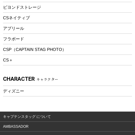
ピクニックセット
防寒ウェア
ビヨンドストレージ
ツール&アクセサリー
CSネイティブ
トレッキング
アプリール
トレッキングステッキ
フラボード
トレッキングアクセサリー
CSP（CAPTAIN STAG PHOTO）
プレイグッズ
CS＋
ウェルネス
アクセサリー
CHARACTER
キャラクター
ウェア、タオル
フィットネス
ディズニー
ウェア
アクセサリー
キャプテンスタッグ について
AMBASSADOR