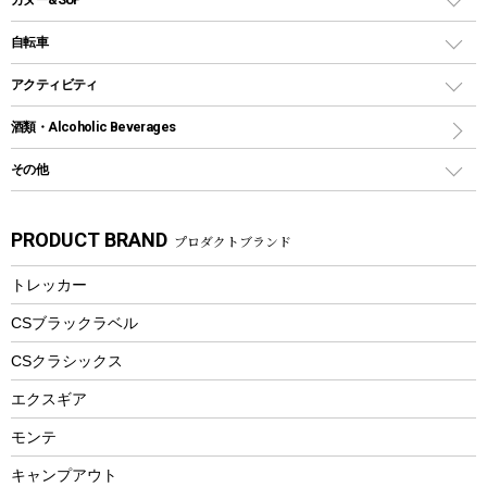
シェラカップ
ペグ
鉄板、アミ
ウォーターボトル
デイパック、ウェストバッグ
ディズニーボトル
ポール
クッキングツール
インフレータブル
自転車
焚き火台&ストーブ
保冷剤
リュック、バックパック
グランドシート
トング
カヌー
火起こし
折りたたみ自転車
アクティビティ
トートバッグ、サコッシュ
ガイドロープ
ナイフ
カヤック
火消し
スポーツサイクル
マリン
酒類・Alcoholic Beverages
ショッピングキャリー
ツール
食器類
SUP
バーベキューツール
シティサイクル
スーツケース
ボディボード
その他
カトラリー
パドル
焚き火アクセサリー
子供向け自転車
その他アウトドア雑貨
ラッシュガード
ガーデニング
タンブラー
フローティングベスト
スモーカー、燻製器
自転車部品
ビーチサンダル
カラビナ
PRODUCT BRAND
プロダクトブランド
湯たんぽ
マグカップ、カップ
ヘルメット
燃料・着火剤・炭
テント
自転車用アクセサリー
レイン
防災用品
ステンレスボトル
エアーポンプ
トレッカー
パラソル
スプレー関係
自転車ウェア
フードボトル
フローティングベスト
アクセサリー
ツール、他
CSブラックラベル
ヘルメット
コーヒー&ミル
CSクラシックス
エアーポンプ
トレー
エクスギア
ビーチテント
ランチョンマット
モンテ
ウィンター
ランチボックス
キャンプアウト
スノーシュー