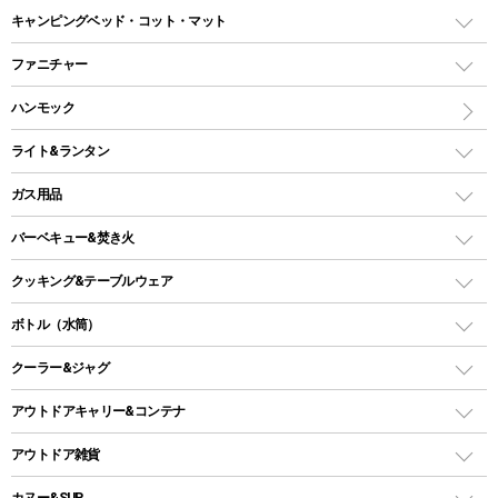
ドームテント
レクタングラー型（封筒型）シュラフ
キャンピングベッド・コット・マット
ツールームテント
マミー型（人形型）シュラフ
キャンピングベッド・コット
ファニチャー
ワンポールテント
インナーシュラフ
マット
アウトドアテーブル
ハンモック
シェルターテント
インフレータブルマット
ワンタッチテント
アウトドアチェア
ライト&ランタン
ピロー
ソロテント
レジャーシート
LEDランタン
ガス用品
ロッジ型・オリジナルテント
ファニチャーアクセサリー
ガスランタン
ガスバーナー
タープ
バーベキュー&焚き火
オイルランタン
ガスコンロ
ヘキサタープ
バーベキューコンロ、グリル
クッキング&テーブルウェア
ランタンスタンド
スクエアタープ（レクタタープ）
ガス缶
スタンダードタイプグリル
ダッチオーブン
ボトル（水筒）
LEDライト
メッシュタープ
ガスランタン
焚き火台タイプ（ロースタイル）グリル
スキレット
ステンレスボトル
クーラー&ジャグ
自立式タープ
ヘッドライト
ガストーチ、ライター
卓上タイプグリル
ホットサンドメーカー
シェルター（スクリーンタープ）
スクリュータイプ
キャンドル
クーラーボックス
アウトドアキャリー&コンテナ
パーティータイプグリル
クッカー、コッヘル
パラソル
コップ付きタイプ
多用途タイプグリル
クーラーバッグ
アウトドアキャリー
アウトドア雑貨
クッカーセット
テントアクセサリー
ワンタッチタイプ
ソロキャンプ用グリル
ウォータージャグ
コンテナ
バックパック&バッグ
カヌー&SUP
プラスチックボトル