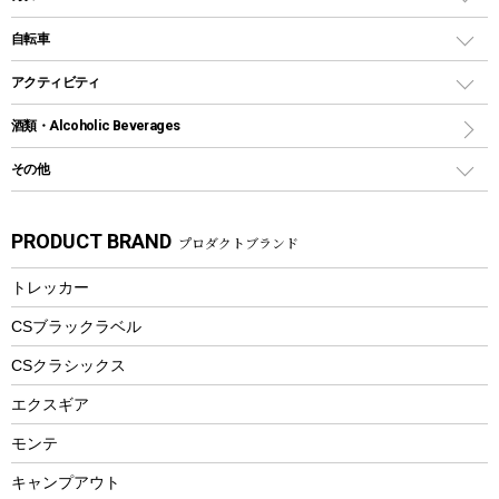
鉄板、アミ
ウォーターボトル
デイパック、ウェストバッグ
ディズニーボトル
ポール
クッキングツール
インフレータブル
自転車
焚き火台&ストーブ
保冷剤
リュック、バックパック
グランドシート
トング
カヌー
火起こし
折りたたみ自転車
アクティビティ
トートバッグ、サコッシュ
ガイドロープ
ナイフ
カヤック
火消し
スポーツサイクル
マリン
酒類・Alcoholic Beverages
ショッピングキャリー
ツール
食器類
SUP
バーベキューツール
シティサイクル
スーツケース
ボディボード
その他
カトラリー
パドル
焚き火アクセサリー
子供向け自転車
その他アウトドア雑貨
ラッシュガード
ガーデニング
タンブラー
フローティングベスト
スモーカー、燻製器
自転車部品
ビーチサンダル
カラビナ
PRODUCT BRAND
プロダクトブランド
湯たんぽ
マグカップ、カップ
ヘルメット
燃料・着火剤・炭
テント
自転車用アクセサリー
レイン
防災用品
ステンレスボトル
エアーポンプ
トレッカー
パラソル
スプレー関係
自転車ウェア
フードボトル
フローティングベスト
アクセサリー
ツール、他
CSブラックラベル
ヘルメット
コーヒー&ミル
CSクラシックス
エアーポンプ
トレー
エクスギア
ビーチテント
ランチョンマット
モンテ
ウィンター
ランチボックス
キャンプアウト
スノーシュー
ピクニックセット