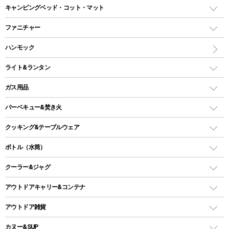
ドームテント
レクタングラー型（封筒型）シュラフ
キャンピングベッド・コット・マット
ツールームテント
マミー型（人形型）シュラフ
キャンピングベッド・コット
ファニチャー
ワンポールテント
インナーシュラフ
マット
アウトドアテーブル
ハンモック
シェルターテント
インフレータブルマット
ワンタッチテント
アウトドアチェア
ライト&ランタン
ピロー
ソロテント
レジャーシート
LEDランタン
ガス用品
ロッジ型・オリジナルテント
ファニチャーアクセサリー
ガスランタン
ガスバーナー
タープ
バーベキュー&焚き火
オイルランタン
ガスコンロ
ヘキサタープ
バーベキューコンロ、グリル
クッキング&テーブルウェア
ランタンスタンド
スクエアタープ（レクタタープ）
ガス缶
スタンダードタイプグリル
ダッチオーブン
ボトル（水筒）
LEDライト
メッシュタープ
ガスランタン
焚き火台タイプ（ロースタイル）グリル
スキレット
ステンレスボトル
クーラー&ジャグ
自立式タープ
ヘッドライト
ガストーチ、ライター
卓上タイプグリル
ホットサンドメーカー
シェルター（スクリーンタープ）
スクリュータイプ
キャンドル
クーラーボックス
アウトドアキャリー&コンテナ
パーティータイプグリル
クッカー、コッヘル
パラソル
コップ付きタイプ
多用途タイプグリル
クーラーバッグ
アウトドアキャリー
アウトドア雑貨
クッカーセット
テントアクセサリー
ワンタッチタイプ
ソロキャンプ用グリル
ウォータージャグ
コンテナ
バックパック&バッグ
カヌー&SUP
プラスチックボトル
シェラカップ
ペグ