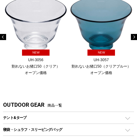
NEW
NEW
UH-3056
UH-3057
割れないお猪口50（クリア）
割れないお猪口50（クリアブルー）
オープン価格
オープン価格
OUTDOOR GEAR
商品一覧
テント&タープ
テント
寝袋・シュラフ・スリーピングバッグ