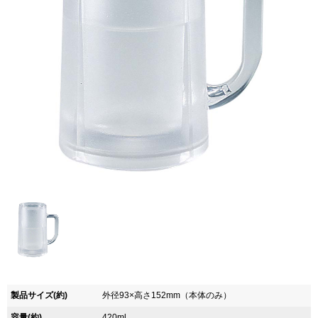
製品サイズ(約)
外径93×高さ152mm（本体のみ）
容量(約)
420ml