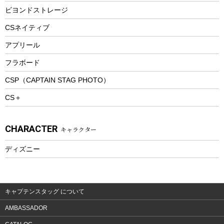
防寒ウェア
ビヨンドストレージ
ツール&アクセサリー
CSネイティブ
トレッキング
アプリール
トレッキングステッキ
フラボード
トレッキングアクセサリー
CSP（CAPTAIN STAG PHOTO）
プレイグッズ
CS＋
ウェルネス
アクセサリー
CHARACTER
キャラクター
ウェア、タオル
フィットネス
ディズニー
ウェア
アクセサリー
キャプテンスタッグ について
AMBASSADOR